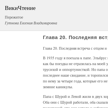
ВикиЧтение
Пережитое
Гутнова Евгения Владимировна
Глава 20. Последняя вст
Глава 20. Последняя встреча с отцом и
В 1935 году я поехала к папе. Эльбрус 
как бы поездка не отразилась на моей у
трусихой и оппортунисткой. Но папа оч
последнее наше свидание, и торопился.
по нему за четыре года, которые его не
зимние каникулы.
Папа с Шурой и Левой жили в двух хо
Оба они с Шурой работали, оба сказали
подозрений, что они устали и собираю