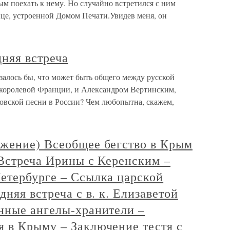
ым поехать к нему. Но случайно встретился с ним
ице, устроенной Домом Печати.Увидев меня, он
дняя встреча
азалось бы, что может быть общего между русской
королевой Франции, и Александром Вертинским,
овской песни в России? Чем любопытна, скажем,
жение) Всеобщее бегство в Крым
 Встреча Ирины с Керенским –
етербурге – Ссылка царской
няя встреча с в. к. Елизаветой
нные ангелы-хранители –
 в Крыму – Заключение тестя с