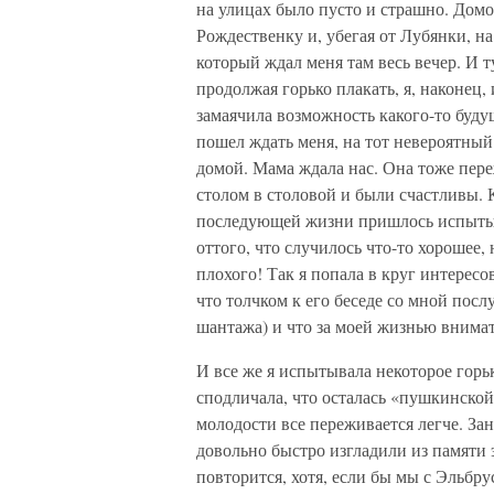
на улицах было пусто и страшно. Домо
Рождественку и, убегая от Лубянки, н
который ждал меня там весь вечер. И ту
продолжая горько плакать, я, наконец
замаячила возможность какого-то будущ
пошел ждать меня, на тот невероятный
домой. Мама ждала нас. Она тоже пере
столом в столовой и были счастливы. К
последующей жизни пришлось испытыва
оттого, что случилось что-то хорошее,
плохого! Так я попала в круг интерес
что толчком к его беседе со мной посл
шантажа) и что за моей жизнью внимат
И все же я испытывала некоторое горьк
сподличала, что осталась «пушкинской
молодости все переживается легче. Зан
довольно быстро изгладили из памяти 
повторится, хотя, если бы мы с Эльбр