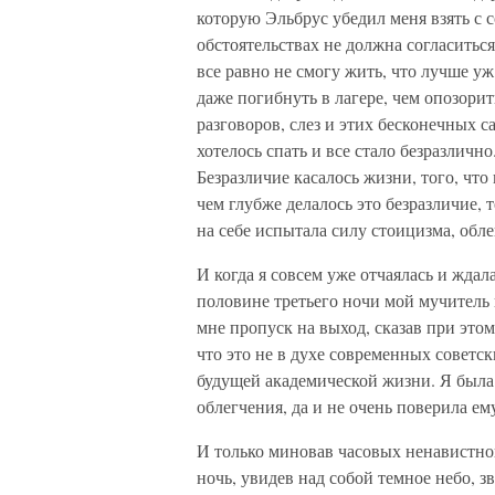
которую Эльбрус убедил меня взять с с
обстоятельствах не должна согласиться
все равно не смогу жить, что лучше уж
даже погибнуть в лагере, чем опозори
разговоров, слез и этих бесконечных с
хотелось спать и все стало безразличн
Безразличие касалось жизни, того, чт
чем глубже делалось это безразличие, 
на себе испытала силу стоицизма, обл
И когда я совсем уже отчаялась и ждал
половине третьего ночи мой мучитель
мне пропуск на выход, сказав при это
что это не в духе современных советс
будущей академической жизни. Я была 
облегчения, да и не очень поверила ем
И только миновав часовых ненавистно
ночь, увидев над собой темное небо, зв