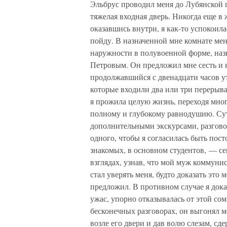
Эльбрус проводил меня до Лубянской 
тяжелая входная дверь. Никогда еще в 
оказавшись внутри, я как-то успокоила
пойду. В назначенной мне комнате ме
наружности в полувоенной форме, на
Петровым. Он предложил мне сесть и 
продолжавшийся с двенадцати часов утр
которые входили два или три перерыва
я прожила целую жизнь, переходя мног
полному и глубокому равнодушию. Сут
дополнительными экскурсами, разгово
одного, чтобы я согласилась быть по
знакомых, в основном студентов, — с
взглядах, узнав, что мой муж коммунис
стал уверять меня, будто доказать эт
предложил. В противном случае я дока
ужас, упорно отказывалась от этой со
бесконечных разговорах, он выгонял ме
возле его двери и дав волю слезам, сд