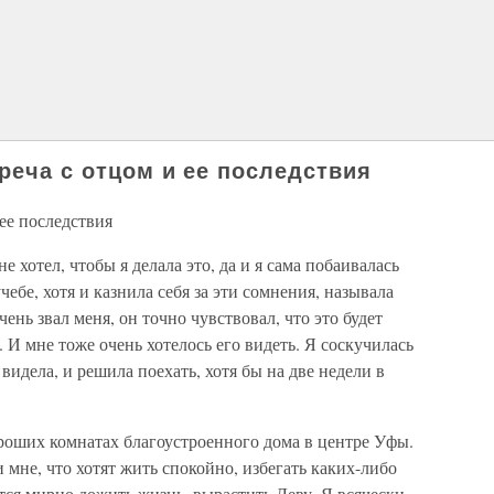
реча с отцом и ее последствия
 ее последствия
не хотел, чтобы я делала это, да и я сама побаивалась
чебе, хотя и казнила себя за эти сомнения, называла
ень звал меня, он точно чувствовал, что это будет
 И мне тоже очень хотелось его видеть. Я соскучилась
 видела, и решила поехать, хотя бы на две недели в
роших комнатах благоустроенного дома в центре Уфы.
 мне, что хотят жить спокойно, избегать каких-либо
тся мирно дожить жизнь, вырастить Леву. Я всячески