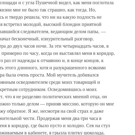
площади и с угла Пушечной видел, как меня поглотила
жизни мне не было так страшно, как тогда. Но,
сь и твердо решила, что ни на какую подлость не
ня встретил молодой, высокий блондин приятной
звавшийся следователем, ведающим делом папы, —
начал бесконечный, изнурительный разговор,
а до двух часов ночи. За эти четырнадцать часов, в
 примерно по часу, когда он выставлял меня в коридор,
о раз от надежды к отчаянию и, в конце концов, к
ь этого длинного, хотя и разукрашенного всякими
ра была очень проста. Мой мучитель добивался
стоянным осведомителем среди моих товарищей и
екретным сотрудником. Осведомившись о моих
т, что я не разделяю политических мнений отца, он
о можно только делом — приняв миссию, которую он мне
жу обратное. Я же, несмотря на свой страх и даже
мнительной чести. Продержав меня два-три часа в
ня в коридор, где было пусто и холодно. Сев на стул
ерживаемым в кабинете, я грызла плитку шоколада,