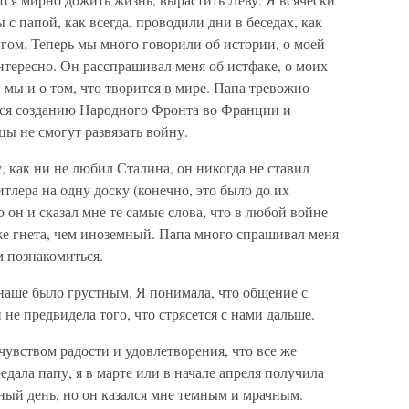
 с папой, как всегда, проводили дни в беседах, как
угом. Теперь мы много говорили об истории, о моей
интересно. Он расспрашивал меня об истфаке, о моих
 мы и о том, что творится в мире. Папа тревожно
лся созданию Народного Фронта во Франции и
цы не смогут развязать войну.
 как ни не любил Сталина, он никогда не ставил
тлера на одну доску (конечно, это было до их
о он и сказал мне те самые слова, что в любой войне
уже гнета, чем иноземный. Папа много спрашивал меня
м познакомиться.
наше было грустным. Я понимала, что общение с
 не предвидела того, что стрясется с нами дальше.
чувством радости и удовлетворения, что все же
редала папу, я в марте или в начале апреля получила
ный день, но он казался мне темным и мрачным.