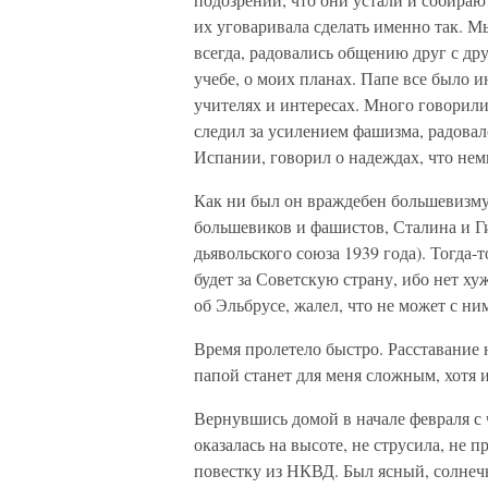
их уговаривала сделать именно так. Мы
всегда, радовались общению друг с др
учебе, о моих планах. Папе все было 
учителях и интересах. Много говорили
следил за усилением фашизма, радова
Испании, говорил о надеждах, что нем
Как ни был он враждебен большевизму,
большевиков и фашистов, Сталина и Ги
дьявольского союза 1939 года). Тогда-т
будет за Советскую страну, ибо нет х
об Эльбрусе, жалел, что не может с ни
Время пролетело быстро. Расставание 
папой станет для меня сложным, хотя и
Вернувшись домой в начале февраля с 
оказалась на высоте, не струсила, не п
повестку из НКВД. Был ясный, солнеч