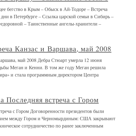
е бегство в Крым – Обыск в Ай-Тодоре – Встреча
ни в Петербурге – Ссылка царской семьи в Сибирь –
 Федоровной – Таинственные ангелы-хранители –
реча Канзас и Варшава, май 2008
Варшава, май 2008 Дебра Стюарт умерла 12 июня
вадьбы Меган и Кенни. В том же году Меган решила
мира» и стала программным директором Центра
а Последняя встреча с Гором
стреча с Гором Договоренности президентов были
ением между Гором и Черномырдиным: США закрывают
ехническое сотрудничество по ранее заключенным