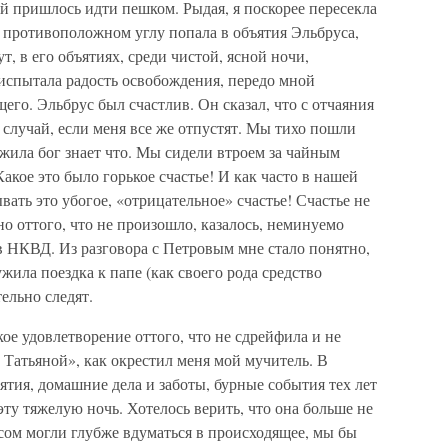
й пришлось идти пешком. Рыдая, я поскорее пересекла
а противоположном углу попала в объятия Эльбруса,
т, в его объятиях, среди чистой, ясной ночи,
, испытала радость освобождения, передо мной
его. Эльбрус был счастлив. Он сказал, что с отчаяния
 случай, если меня все же отпустят. Мы тихо пошли
жила бог знает что. Мы сидели втроем за чайным
акое это было горькое счастье! И как часто в нашей
ть это убогое, «отрицательное» счастье! Счастье не
 но оттого, что не произошло, казалось, неминуемо
ов НКВД. Из разговора с Петровым мне стало понятно,
ужила поездка к папе (как своего рода средство
ельно следят.
ое удовлетворение оттого, что не сдрейфила и не
 Татьяной», как окрестил меня мой мучитель. В
ятия, домашние дела и заботы, бурные события тех лет
эту тяжелую ночь. Хотелось верить, что она больше не
усом могли глубже вдуматься в происходящее, мы бы