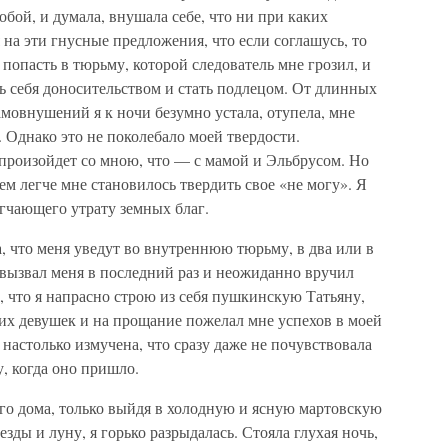
обой, и думала, внушала себе, что ни при каких
 на эти гнусные предложения, что если соглашусь, то
 попасть в тюрьму, которой следователь мне грозил, и
ть себя доносительством и стать подлецом. От длинных
амовнушений я к ночи безумно устала, отупела, мне
о. Однако это не поколебало моей твердости.
о произойдет со мною, что — с мамой и Эльбрусом. Но
тем легче мне становилось твердить свое «не могу». Я
егчающего утрату земных благ.
а, что меня уведут во внутреннюю тюрьму, в два или в
 вызвал меня в последний раз и неожиданно вручил
м, что я напрасно строю из себя пушкинскую Татьяну,
ких девушек и на прощание пожелал мне успехов в моей
настолько измучена, что сразу даже не почувствовала
у, когда оно пришло.
го дома, только выйдя в холодную и ясную мартовскую
езды и луну, я горько разрыдалась. Стояла глухая ночь,