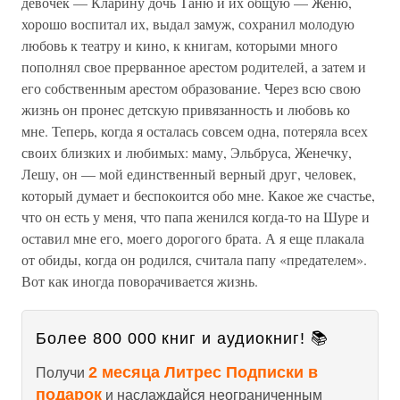
девочек — Кларину дочь Таню и их общую — Женю,
хорошо воспитал их, выдал замуж, сохранил молодую
любовь к театру и кино, к книгам, которыми много
пополнял свое прерванное арестом родителей, а затем и
его собственным арестом образование. Через всю свою
жизнь он пронес детскую привязанность и любовь ко
мне. Теперь, когда я осталась совсем одна, потеряла всех
своих близких и любимых: маму, Эльбруса, Женечку,
Лешу, он — мой единственный верный друг, человек,
который думает и беспокоится обо мне. Какое же счастье,
что он есть у меня, что папа женился когда-то на Шуре и
оставил мне его, моего дорогого брата. А я еще плакала
от обиды, когда он родился, считала папу «предателем».
Вот как иногда поворачивается жизнь.
Более 800 000 книг и аудиокниг! 📚
2 месяца Литрес Подписки в
Получи
подарок
и наслаждайся неограниченным