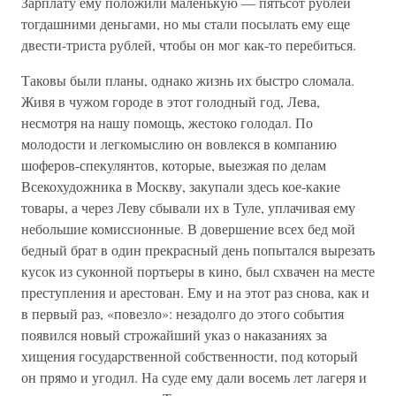
Зарплату ему положили маленькую — пятьсот рублей
тогдашними деньгами, но мы стали посылать ему еще
двести-триста рублей, чтобы он мог как-то перебиться.
Таковы были планы, однако жизнь их быстро сломала.
Живя в чужом городе в этот голодный год, Лева,
несмотря на нашу помощь, жестоко голодал. По
молодости и легкомыслию он вовлекся в компанию
шоферов-спекулянтов, которые, выезжая по делам
Всекохудожника в Москву, закупали здесь кое-какие
товары, а через Леву сбывали их в Туле, уплачивая ему
небольшие комиссионные. В довершение всех бед мой
бедный брат в один прекрасный день попытался вырезать
кусок из суконной портьеры в кино, был схвачен на месте
преступления и арестован. Ему и на этот раз снова, как и
в первый раз, «повезло»: незадолго до этого события
появился новый строжайший указ о наказаниях за
хищения государственной собственности, под который
он прямо и угодил. На суде ему дали восемь лет лагеря и