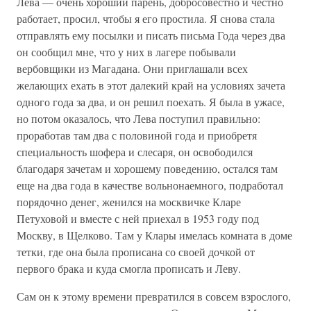
Лева — очень хороший парень, добросовестно и честно
работает, просил, чтобы я его простила. Я снова стала
отправлять ему посылки и писать письма Года через два
он сообщил мне, что у них в лагере побывали
вербовщики из Магадана. Они приглашали всех
желающих ехать в этот далекий край на условиях зачета
одного года за два, и он решил поехать. Я была в ужасе,
но потом оказалось, что Лева поступил правильно:
проработав там два с половиной года и приобретя
специальность шофера и слесаря, он освободился
благодаря зачетам и хорошему поведению, остался там
еще на два года в качестве вольнонаемного, подработал
порядочно денег, женился на москвичке Кларе
Петуховой и вместе с ней приехал в 1953 году под
Москву, в Щелково. Там у Клары имелась комната в доме
тетки, где она была прописана со своей дочкой от
первого брака и куда смогла прописать и Леву.
Сам он к этому времени превратился в совсем взрослого,