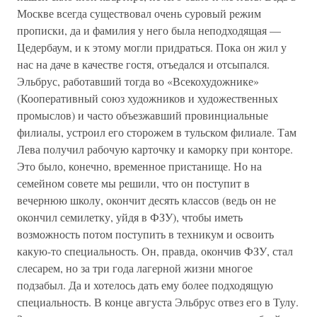
Москве всегда существовал очень суровый режим
прописки, да и фамилия у него была неподходящая —
Цедербаум, и к этому могли придраться. Пока он жил у
нас на даче в качестве гостя, отъедался и отсыпался.
Эльбрус, работавший тогда во «Всекохудожнике»
(Кооперативный союз художников и художественных
промыслов) и часто объезжавший провинциальные
филиалы, устроил его сторожем в тульском филиале. Там
Лева получил рабочую карточку и каморку при конторе.
Это было, конечно, временное пристанище. Но на
семейном совете мы решили, что он поступит в
вечернюю школу, окончит десять классов (ведь он не
окончил семилетку, уйдя в ФЗУ), чтобы иметь
возможность потом поступить в техникум и освоить
какую-то специальность. Он, правда, окончив ФЗУ, стал
слесарем, но за три года лагерной жизни многое
подзабыл. Да и хотелось дать ему более подходящую
специальность. В конце августа Эльбрус отвез его в Тулу.