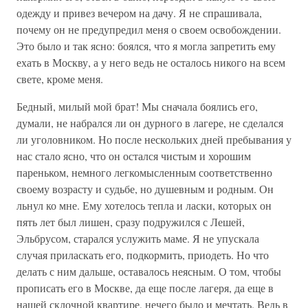
одежду и привез вечером на дачу. Я не спрашивала,
почему он не предупредил меня о своем освобождении.
Это было и так ясно: боялся, что я могла запретить ему
ехать в Москву, а у него ведь не осталось никого на всем
свете, кроме меня.
Бедный, милый мой брат! Мы сначала боялись его,
думали, не набрался ли он дурного в лагере, не сделался
ли уголовником. Но после нескольких дней пребывания у
нас стало ясно, что он остался чистым и хорошим
пареньком, немного легкомысленным соответственно
своему возрасту и судьбе, но душевным и родным. Он
льнул ко мне. Ему хотелось тепла и ласки, которых он
пять лет был лишен, сразу подружился с Лешей,
Эльбрусом, старался услужить маме. Я не упускала
случая приласкать его, подкормить, приодеть. Но что
делать с ним дальше, оставалось неясным. О том, чтобы
прописать его в Москве, да еще после лагеря, да еще в
нашей склочной квартире, нечего было и мечтать. Ведь в