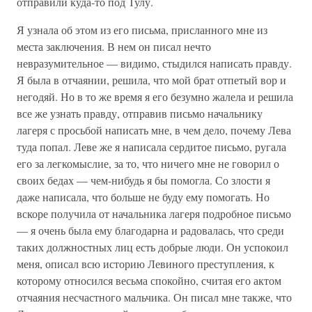
отправили куда-то под Тулу.
Я узнала об этом из его письма, присланного мне из
места заключения. В нем он писал нечто
невразумительное — видимо, стыдился написать правду.
Я была в отчаянии, решила, что мой брат отпетый вор и
негодяй. Но в то же время я его безумно жалела и решила
все же узнать правду, отправив письмо начальнику
лагеря с просьбой написать мне, в чем дело, почему Лева
туда попал. Леве же я написала сердитое письмо, ругала
его за легкомыслие, за то, что ничего мне не говорил о
своих бедах — чем-нибудь я бы помогла. Со злости я
даже написала, что больше не буду ему помогать. Но
вскоре получила от начальника лагеря подробное письмо
— я очень была ему благодарна и радовалась, что среди
таких должностных лиц есть добрые люди. Он успокоил
меня, описал всю историю Левиного преступления, к
которому относился весьма спокойно, считая его актом
отчаяния несчастного мальчика. Он писал мне также, что