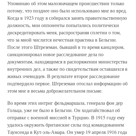
Упоминаю об этом малозначащем происшествии только
потому, что позднее оно было использовано мне во вред.
Когда в 1923 году я собирался занять правительственную
должность, мои оппоненты попытались политически
дискредитировать меня, распространяя сплетни о том,
что за мной числится нечестная практика в Бельгии.
После этого Штреземан, бывший в то время канцлером,
санкционировал новое расследование дела по
документам, находящимся в распоряжении министерства
внутренних дел, а также по свидетельствам оставшихся в
живых очевидцев. В результате второе расследование
подтвердило первое. Штреземан отослал информацию об
этом мне в весьма доброжелательном письме.
Во время этих интриг фельдмаршала, генерала фон дер
Гольца, уже не было в Бельгии. Он ходатайствовал об
отправке с военной миссией в Турцию. В 1915 году ему
удалось окружить британские силы под командованием
Таунсенда в Кут-эль-Амара. Он умер 19 апреля 1916 года