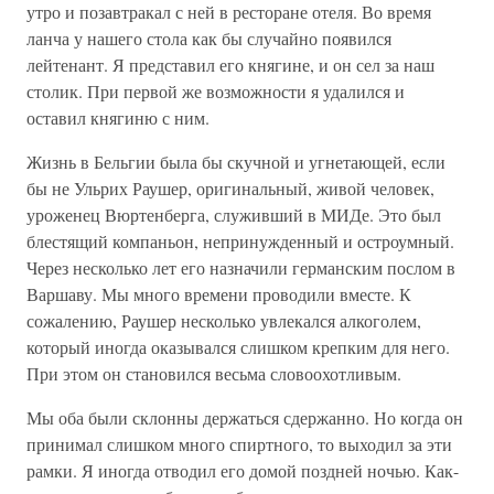
утро и позавтракал с ней в ресторане отеля. Во время
ланча у нашего стола как бы случайно появился
лейтенант. Я представил его княгине, и он сел за наш
столик. При первой же возможности я удалился и
оставил княгиню с ним.
Жизнь в Бельгии была бы скучной и угнетающей, если
бы не Ульрих Раушер, оригинальный, живой человек,
уроженец Вюртенберга, служивший в МИДе. Это был
блестящий компаньон, непринужденный и остроумный.
Через несколько лет его назначили германским послом в
Варшаву. Мы много времени проводили вместе. К
сожалению, Раушер несколько увлекался алкоголем,
который иногда оказывался слишком крепким для него.
При этом он становился весьма словоохотливым.
Мы оба были склонны держаться сдержанно. Но когда он
принимал слишком много спиртного, то выходил за эти
рамки. Я иногда отводил его домой поздней ночью. Как-