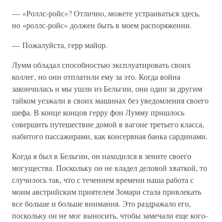
— «Роллс-ройс»? Отлично, можете устраиваться здесь,
но «роллс-ройс» должен быть в моем распоряжении.
— Пожалуйста, герр майор.
Лумм обладал способностью эксплуатировать своих
коллег, но они отплатили ему за это. Когда война
закончилась и мы ушли из Бельгии, они один за другим
тайком уезжали в своих машинах без уведомления своего
шефа. В конце концов герру фон Лумму пришлось
совершить путешествие домой в вагоне третьего класса,
набитого пассажирами, как консервная банка сардинами.
Когда я был в Бельгии, он находился в зените своего
могущества. Поскольку он не владел деловой хваткой, то
случилось так, что с течением времени наша работа с
моим австрийским приятелем Зомари стала привлекать
все больше и больше внимания. Это раздражало его,
поскольку он не мог выносить, чтобы замечали еще кого-