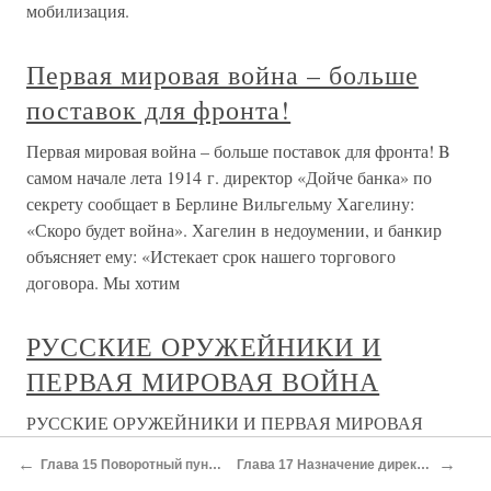
мобилизация.
Первая мировая война – больше
поставок для фронта!
Первая мировая война – больше поставок для фронта! B
самом начале лета 1914 г. директор «Дойче банка» по
секрету сообщает в Берлине Вильгельму Хагелину:
«Скоро будет война». Хагелин в недоумении, и банкир
объясняет ему: «Истекает срок нашего торгового
договора. Мы хотим
РУССКИЕ ОРУЖЕЙНИКИ И
ПЕРВАЯ МИРОВАЯ ВОЙНА
РУССКИЕ ОРУЖЕЙНИКИ И ПЕРВАЯ МИРОВАЯ
ВОЙНА Накануне первой мировой войны группа
←
→
Глава 15 Поворотный пункт Германии
Глава 17 Назначение директором банка
русских оружейников упорно работала над созданием