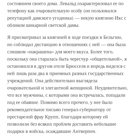
состоянием своего дома. Левальд охарактеризовал ее по
телефону как очаровательную особу (он пользовался
репутацией дамского угодника) — некую княгиню Икс с
обликом шикарной светской дамы.
Я присматривал за княгиней в ходе поездки в Бельгию,
но соблюдал дистанцию в отношениях с ней — она была
слишком «накрашена» для моего вкуса. Более того,
поскольку она старалась быть чересчур «общительной», я
остановился в другом отеле Брюсселя и впредь виделся с
ней лишь раза два в приемных разных государственных
учреждений. Она действительно выглядела
очаровательной и элегантной женщиной. Неудивительно,
что все мужчины, с которыми она встречалась, попадали
под ее обаяние. Помимо всего прочего, у нее было
рекомендательное письмо генерал-губернатору от
престарелой фрау Крупп, благодаря которому ей
позволили без всяких проблем доставить небольшие
подарки в войска, осаждавшие Антверпен.