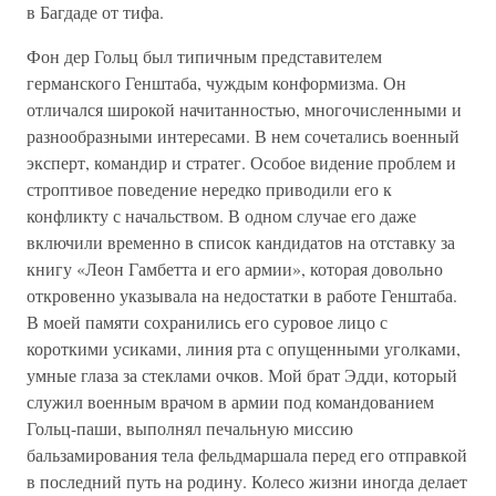
в Багдаде от тифа.
Фон дер Гольц был типичным представителем
германского Генштаба, чуждым конформизма. Он
отличался широкой начитанностью, многочисленными и
разнообразными интересами. В нем сочетались военный
эксперт, командир и стратег. Особое видение проблем и
строптивое поведение нередко приводили его к
конфликту с начальством. В одном случае его даже
включили временно в список кандидатов на отставку за
книгу «Леон Гамбетта и его армии», которая довольно
откровенно указывала на недостатки в работе Генштаба.
В моей памяти сохранились его суровое лицо с
короткими усиками, линия рта с опущенными уголками,
умные глаза за стеклами очков. Мой брат Эдди, который
служил военным врачом в армии под командованием
Гольц-паши, выполнял печальную миссию
бальзамирования тела фельдмаршала перед его отправкой
в последний путь на родину. Колесо жизни иногда делает