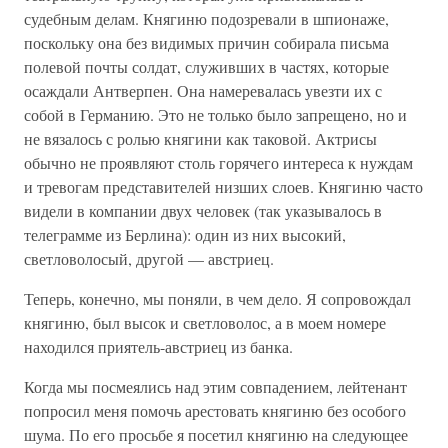
судебным делам. Княгиню подозревали в шпионаже,
поскольку она без видимых причин собирала письма
полевой почты солдат, служивших в частях, которые
осаждали Антверпен. Она намеревалась увезти их с
собой в Германию. Это не только было запрещено, но и
не вязалось с ролью княгини как таковой. Актрисы
обычно не проявляют столь горячего интереса к нуждам
и тревогам представителей низших слоев. Княгиню часто
видели в компании двух человек (так указывалось в
телеграмме из Берлина): один из них высокий,
светловолосый, другой — австриец.
Теперь, конечно, мы поняли, в чем дело. Я сопровождал
княгиню, был высок и светловолос, а в моем номере
находился приятель-австриец из банка.
Когда мы посмеялись над этим совпадением, лейтенант
попросил меня помочь арестовать княгиню без особого
шума. По его просьбе я посетил княгиню на следующее