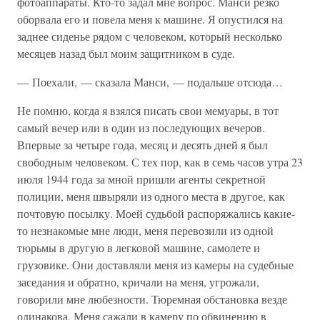
фотоаппараты. Кто-то задал мне вопрос. Манси резко
оборвала его и повела меня к машине. Я опустился на
заднее сиденье рядом с человеком, который несколько
месяцев назад был моим защитником в суде.
— Поехали, — сказала Манси, — подальше отсюда…
Не помню, когда я взялся писать свои мемуары, в тот
самый вечер или в один из последующих вечеров.
Впервые за четыре года, месяц и десять дней я был
свободным человеком. С тех пор, как в семь часов утра 23
июля 1944 года за мной пришли агенты секретной
полиции, меня швыряли из одного места в другое, как
почтовую посылку. Моей судьбой распоряжались какие-
то незнакомые мне люди, меня перевозили из одной
тюрьмы в другую в легковой машине, самолете и
грузовике. Они доставляли меня из камеры на судебные
заседания и обратно, кричали на меня, угрожали,
говорили мне любезности. Тюремная обстановка везде
одинакова. Меня сажали в камеру по обвинению в