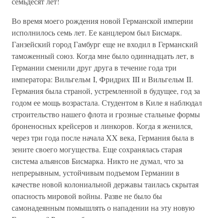
семьдесят лет!
Во время моего рождения новой Германской империи
исполнилось семь лет. Ее канцлером был Бисмарк.
Ганзейский город Гамбург еще не входил в Германский
таможенный союз. Когда мне было одиннадцать лет, в
Германии сменили друг друга в течение года три
императора: Вильгельм I, Фридрих III и Вильгельм II.
Германия была страной, устремленной в будущее, год за
годом ее мощь возрастала. Студентом в Киле я наблюдал
строительство нашего флота и грозные стальные формы
броненосных крейсеров и линкоров. Когда я женился,
через три года после начала XX века, Германия была в
зените своего могущества. Еще сохранялась старая
система альянсов Бисмарка. Никто не думал, что за
непрерывным, устойчивым подъемом Германии в
качестве новой колониальной державы таилась скрытая
опасность мировой войны. Разве не было бы
самонадеянным помышлять о нападении на эту новую