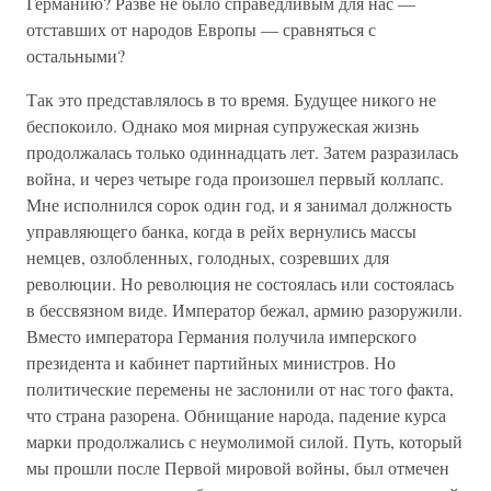
Германию? Разве не было справедливым для нас —
отставших от народов Европы — сравняться с
остальными?
Так это представлялось в то время. Будущее никого не
беспокоило. Однако моя мирная супружеская жизнь
продолжалась только одиннадцать лет. Затем разразилась
война, и через четыре года произошел первый коллапс.
Мне исполнился сорок один год, и я занимал должность
управляющего банка, когда в рейх вернулись массы
немцев, озлобленных, голодных, созревших для
революции. Но революция не состоялась или состоялась
в бессвязном виде. Император бежал, армию разоружили.
Вместо императора Германия получила имперского
президента и кабинет партийных министров. Но
политические перемены не заслонили от нас того факта,
что страна разорена. Обнищание народа, падение курса
марки продолжались с неумолимой силой. Путь, который
мы прошли после Первой мировой войны, был отмечен