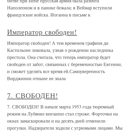
битве при Йене прусская армия была разбита
Наполеоном и в панике бежала; в Веймар вступили
французские войска. Иоганна в письме к
Император свободен!
Император свободен! А тем временем графиня ди
Кастильоне ликовала, узнав о рождении наследника
престола. Она считала, что теперь император будет
свободен от забот, связанных с беременностью Евгении,
и сможет уделять все время ей.Самоуверенность
Вирджинии отныне не знала
7. СВОБОДЕН!
7. СВОБОДЕН! В начале марта 1953 года тюремный
режим на Лубянке внезапно стал строже. Форточки на
окнах замаскировали и на десять дней отменили
прогулки. Надзиратели ходили с угрюмыми лицами. Мы