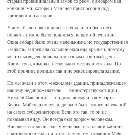
старый провинциальный замок со рвом, с амбаром над
конюшнями, который Майснер приспособил под
«резиденцию авторов».
У дома были покосившиеся стены, и, чтобы в него
попасть, нужно было подняться по крутой лестнице.
Окна амбара были очень маленькими, но государственная
«защита» запрещала большие окна над крышей, поэтому
место выглядело довольно мрачным в светлый день.
Кроме того, крыша в нескольких местах протекала. По
этой причине полиция так и не реквизировала здание.
Но мы жили в этом «нежилом» здании, принадлежавшем
нашему недоброжелателю — министерству юстиции
Нижней Саксонии, — по-домашнему и в комфорте.
Боюсь, Майснер получал, должно быть, много нареканий
на своих субарендаторов. Если это так, то он не
показывал виду. Он всегда был добрым человеком.
Впервые за долгие годы у меня был настоящий кабинет,
в котором я писал книгу под немецким заглавием Mehr