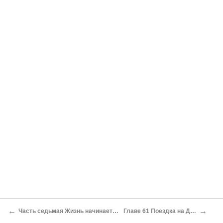
←
→
Часть седьмая Жизнь начинается в семьдесят лет
Главе 61 Поездка на Дальний Восток