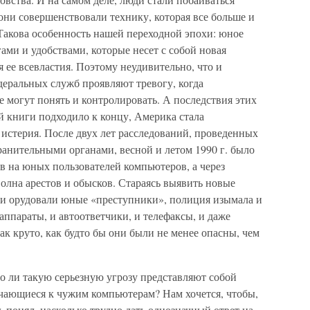
они совершенствовали технику, которая все больше и
Такова особенность нашей переходной эпохи: юное
ами и удобствами, которые несет с собой новая
я ее всевластия. Поэтому неудивительно, что и
деральных служб проявляют тревогу, когда
е могут понять и контролировать. А последствия этих
й книги подходило к концу, Америка стала
 истерия. После двух лет расследований, проведенных
анительными органами, весной и летом 1990 г. было
в на юных пользователей компьютеров, а через
волна арестов и обысков. Стараясь выявить новые
ми орудовали юные «преступники», полиция изымала и
ппараты, и автоответчики, и телефаксы, и даже
так круто, как будто бы они были не менее опасны, чем
но ли такую серьезную угрозу представляют собой
чающиеся к чужим компьютерам? Нам хочется, чтобы,
ь понял, насколько трудно дать однозначный ответ на