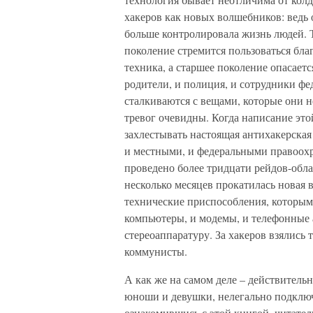
хакеров как новых волшебников: ведь 
больше контролировала жизнь людей. 
поколение стремится пользоваться благ
техника, а старшее поколение опасаетс
родители, и полиция, и сотрудники фе
сталкиваются с вещами, которые они н
тревог очевидны. Когда написание это
захлестывать настоящая антихакерская
и местными, и федеральными правоохр
проведено более тридцати рейдов-обла
несколько месяцев прокатилась новая 
технические приспособления, которы
компьютеры, и модемы, и телефонные а
стереоаппаратуру. За хакеров взялись 
коммунисты.
А как же на самом деле – действитель
юноши и девушки, нелегально подклю
ознакомившись с этой книгой, читател