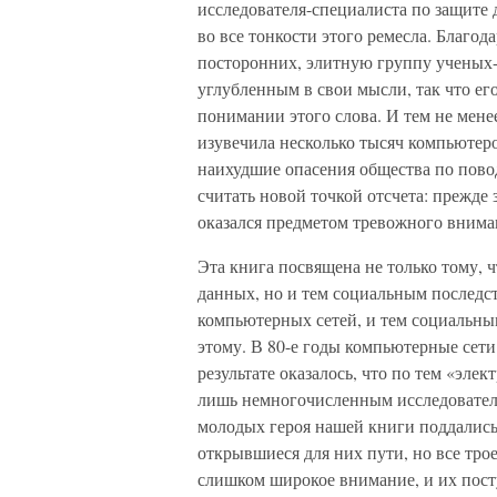
исследователя-специалиста по защите
во все тонкости этого ремесла. Благод
посторонних, элитную группу ученых
углубленным в свои мысли, так что ег
понимании этого слова. И тем не мене
изувечила несколько тысяч компьютеро
наихудшие опасения общества по пово
считать новой точкой отсчета: прежд
оказался предметом тревожного внима
Эта книга посвящена не только тому, 
данных, но и тем социальным последс
компьютерных сетей, и тем социальны
этому. В 80-е годы компьютерные сети
результате оказалось, что по тем «эл
лишь немногочисленным исследователя
молодых героя нашей книги поддалис
открывшиеся для них пути, но все тро
слишком широкое внимание, и их пост