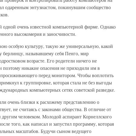
тал одаренным энтузиастом, покинувшим сообщество
ков.
й одной очень известной компьютерной фирме. Однако
енного высокомерия и заносчивости.
вою особую культуру, такую же универсальную, какой
у берлинцу, называвшему себя Пенго, мир
дростковом возрасте. Его родители ничего не
и поэтому никакие опасения не приходили им в
ми просиживающего перед монитором. Чтобы воплотить
римкнул к группировке, которая стала не без выгоды
еждународных компьютерных сетях советской разведке.
ыли очень близки к расхожему представлению о
вует, не считаясь с законами общества. В отличие от
 другим человеком. Молодой аспирант Корнеллского
осле того, как написал и запустил программу, которая
альных масштабов. Будучи сыном ведущего