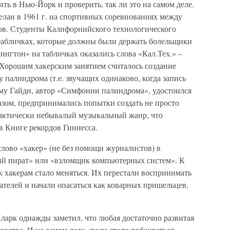
ть в Нью-Йорк и проверить, так ли это на самом деле.
лан в 1961 г. на спортивных соревнованиях между
ов. Студенты Калифорнийского технологического
табличках, которые должны были держать болельщики
нгтон» на табличках оказались слова «Кал.Тех.» –
Хорошим хакерским занятием считалось создание
палиндрома (т.е. звучащих одинаково, когда запись
тому Гайдн, автор «Симфонии палиндрома», удостоился
азом, предпринимались попытки создать не просто
фактически небывалый музыкальный жанр, что
в Книге рекордов Гиннесса.
слово «хакер» (не без помощи журналистов) в
ый пират» или «взломщик компьютерных систем». К
 хакерам стало меняться. Их перестали воспринимать
телей и начали опасаться как коварных пришельцев,
ларк однажды заметил, что любая достаточно развитая
овства. И на самом деле, люди стали побаиваться