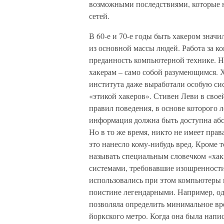
возможными последствиями, которые н
сетей.
В 60-е и 70-е годы быть хакером знач
из основной массы людей. Работа за к
преданность компьютерной технике. Н
хакерам – само собой разумеющимся. 
института даже выработали особую сис
«этикой хакеров». Стивен Леви в своей
правил поведения, в основе которого л
информация должна быть доступна аб
Но в то же время, никто не имеет права
это нанесло кому-нибудь вред. Кроме то
называть специальным словечком «ха
системами, требовавшие изощренности
использовались при этом компьютеры
поистине легендарными. Например, од
позволяла определить минимальное вре
йоркского метро. Когда она была напис