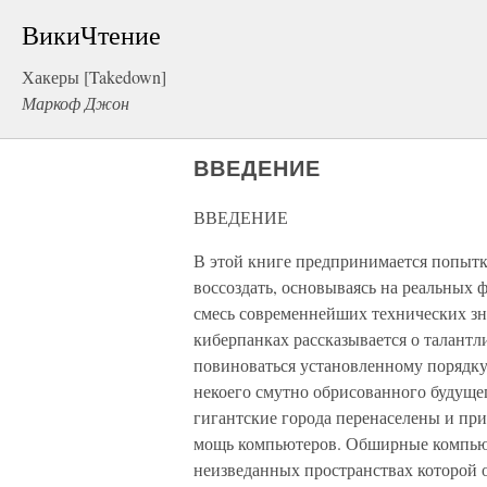
ВикиЧтение
Хакеры [Takedown]
Маркоф Джон
ВВЕДЕНИЕ
ВВЕДЕНИЕ
В этой книге предпринимается попытк
воссоздать, основываясь на реальных 
смесь современнейших технических зна
киберпанках рассказывается о талант
повиноваться установленному порядку
некоего смутно обрисованного будущег
гигантские города перенаселены и при
мощь компьютеров. Обширные компьют
неизведанных пространствах которой 