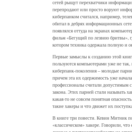
сетей рыщут перехватчики информации
перепродают или просто воруют инфо
киберпанком считался, например, тел
обитал в дебрях информационных сетей
появлялся оттуда на экранах компьюте
фильм «Бегущий по лезвию бритвы», г
котором техника одержала полную и о
Первые замыслы к созданию этой книги
пользуются компьютерами уже не так,
киберпанк-поколения – молодые парн
причем эта их одержимость уже начала
профессиоиалы считали допустимым с т
закона. Этих парней стали называть ха
какая-то не совсем понятная опасность
такие хакеры и что движет их поступк
В книге три повести. Кевин Митник п
«классическом» хакере. Говорили, что
данные о платежеспособности на случ