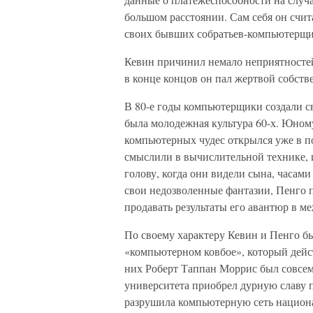
большом расстоянии. Сам себя он счи
своих бывших собратьев-компьютерщи
Кевин причинил немало неприятносте
в конце концов он пал жертвой собств
В 80-е годы компьютерщики создали с
была молодежная культура 60-х. Юном
компьютерных чудес открылся уже в по
смыслили в вычислительной технике, 
голову, когда они видели сына, часа
свои недозволенные фантазии, Пенго п
продавать результаты его авантюр в м
По своему характеру Кевин и Пенго б
«компьютерном ковбое», который дейст
них Роберт Таппан Моррис был совсем
университета приобрел дурную славу п
разрушила компьютерную сеть национ