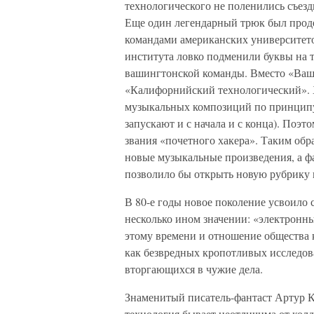
технологического не поленились съезди
Еще один легендарный трюк был проде
командами американских университет
института ловко подменили буквы на 
вашингтонской команды. Вместо «Ваши
«Калифорнийский технологический». 
музыкальных композиций по принципу 
запускают и с начала и с конца). Поэ
звания «почетного хакера». Таким обр
новые музыкальные произведения, а 
позволило бы открыть новую рубрику 
В 80-е годы новое поколение усвоило 
несколько ином значении: «электронн
этому времени и отношение общества к
как безвредных кропотливых исследова
вторгающихся в чужие дела.
Знаменитый писатель-фантаст Артур К
технология бывает неотличима от колд