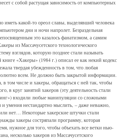
есет с собой растущая зависимость от компьютерных
ило иметь какой-то ореол славы, выделявший человека
омпьютером дни и ночи напролет. Безраздельная
епосвященным это казалось фанатизмом, а самим
Хакеры из Массачусетского технологического
тему взглядов, которую позднее стали называть
 книге «Хакеры» (1984 г.) описал ее как некий кодекс
ежала твердая убежденность в том, что любая
солютно всем. Не должно быть закрытой информации.
, в том числе и хакеры, обращаться с ней так, чтобы
го, в круг занятий хакеров (эту деятельность стали
кинг») входили любые манипуляции со сложными
 и умения нестандартно мыслить, – даже неважно,
 или нет… Некоторые хакерские штучки стали
нажды хакеры состряпали программу, которая
мя, нужное для того, чтобы объехать все ветки нью-
ана, несколько хакеров из Массачусетского