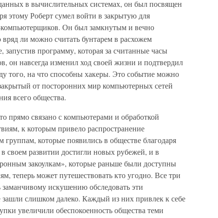
 данных в вычислительных системах, он был посвящен
аря этому Роберт сумел войти в закрытую для
-компьютерщиков. Он был замкнутым и вечно
о вряд ли можно считать бунтарем в расхожем
е, запустив программу, которая за считанные часы
в, он навсегда изменил ход своей жизни и подтвердил
ду того, на что способны хакеры. Это событие можно
е закрытый от посторонних мир компьютерных сетей
ния всего общества.
что прямо связано с компьютерами и обработкой
твиям, к которым привело распространение
м группам, которые появились в обществе благодаря
 в своем развитии достигли новых рубежей, и в
ектронным закоулкам», которые раньше были доступны
м, теперь может путешествовать кто угодно. Все три
ь заманчивому искушению обследовать эти
е зашли слишком далеко. Каждый из них привлек к себе
упки увеличили обеспокоенность общества теми