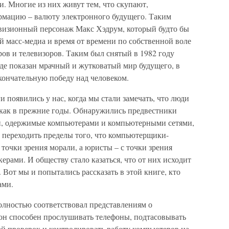
. Многие из них живут тем, что скупают,
рмацию – валюту электронного будущего. Таким
евизионный персонаж Макс Хэдрум, который будто бы
 масс-медиа и время от времени по собственной воле
ров и телевизоров. Таким был снятый в 1982 году
де показан мрачный и жутковатый мир будущего, в
кончательную победу над человеком.
 появились у нас, когда мы стали замечать, что люди
 как в прежние годы. Обнаружились предвестники
и, одержимые компьютерами и компьютерными сетями,
 переходить пределы того, что компьютерщики-
очки зрения морали, а юристы – с точки зрения
керами. И обществу стало казаться, что от них исходит
. Вот мы и попытались рассказать в этой книге, кто
ами.
олностью соответствовал представлениям о
 он способен прослушивать телефоны, подтасовывать
ай проверок и контролировать работу компьютеров на