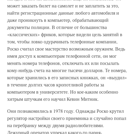
может заказать билет на самолет и не заплатить за это,
найти регистрационные данные любого автомобиля и
даже проникнуть в компьютер, обрабатывающий
документы полиции. В отличие от большинства
«классических» фриков, которые видели цель занятий в
том, чтобы ловко одурачивать телефонные компании,
Роско считал свое мастерство возможным оружием. Ведь
имея доступ к компьютерам телефонной сети, он мог
менять номера телефонов, отключать их или посылать
кому-нибудь счета на многие тысячи долларов. Те номера,
которые хранились в его записных книжках, он «выудил»
в течение долгих часов кропотливой работы за
компьютером в университете. Но кое-каким особенно
хитрым штучкам его научил Кевин Митник.
Они познакомились в 1978 году. Однажды Роско крутил
регулятор настройки своего приемника и случайно попал
на перебранку между двумя радиолюбителями.
Дежурный оператор упрекал какого-то парня-