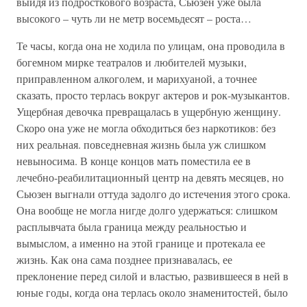
выйдя из подросткового возраста, Сьюзен уже была
высокого – чуть ли не метр восемьдесят – роста…
Те часы, когда она не ходила по улицам, она проводила в
богемном мирке театралов и любителей музыки,
приправленном алкоголем, и марихуаной, а точнее
сказать, просто терлась вокруг актеров и рок-музыкантов.
Ущербная девочка превращалась в ущербную женщину.
Скоро она уже не могла обходиться без наркотиков: без
них реальная. повседневная жизнь была уж слишком
невыносима. В конце концов мать поместила ее в
лечебно-реабилитационный центр на девять месяцев, но
Сьюзен выгнали оттуда задолго до истечения этого срока.
Она вообще не могла нигде долго удержаться: слишком
расплывчата была граница между реальностью и
вымыслом, а именно на этой границе и протекала ее
жизнь. Как она сама позднее признавалась, ее
преклонение перед силой и властью, развившееся в ней в
юные годы, когда она терлась около знаменитостей, было