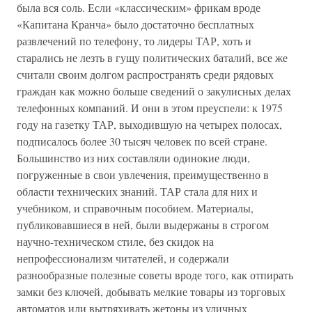
была вся соль. Если «классическим» фрикам вроде
«Капитана Кранча» было достаточно бесплатных
развлечений по телефону, то лидеры ТАР, хоть и
старались не лезть в гущу политических баталий, все же
считали своим долгом распространять среди рядовых
граждан как можно больше сведений о закулисных делах
телефонных компаний. И они в этом преуспели: к 1975
году на газетку ТАР, выходившую на четырех полосах,
подписалось более 30 тысяч человек по всей стране.
Большинство из них составляли одинокие люди,
погруженные в свои увлечения, преимущественно в
области технических знаний. ТАР стала для них и
учебником, и справочным пособием. Материалы,
публиковавшиеся в ней, были выдержаны в строгом
научно-техническом стиле, без скидок на
непрофессионализм читателей, и содержали
разнообразные полезные советы вроде того, как отпирать
замки без ключей, добывать мелкие товары из торговых
автоматов или вытряхивать жетоны из уличных