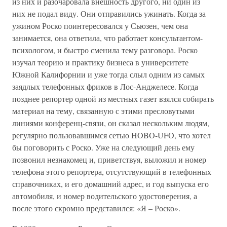
из них и разочаровала внешность другого, ни один из
них не подал виду. Они отправились ужинать. Когда за
ужином Роско поинтересовался у Сьюзен, чем она
занимается, она ответила, что работает консультантом-
психологом, и быстро сменила тему разговора. Роско
изучал теорию и практику бизнеса в университете
Южной Калифорнии и уже тогда слыл одним из самых
заядлых телефонных фриков в Лос-Анджелесе. Когда
позднее репортер одной из местных газет взялся собирать
материал на тему, связанную с этими пресловутыми
линиями конференц-связи, он сказал нескольким людям,
регулярно пользовавшимся сетью HOBO-UFO, что хотел
бы поговорить с Роско. Уже на следующий день ему
позвонил незнакомец и, приветствуя, выложил и номер
телефона этого репортера, отсутствующий в телефонных
справочниках, и его домашний адрес, и год выпуска его
автомобиля, и номер водительского удостоверения, а
после этого скромно представился: «Я – Роско».