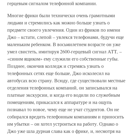
герцевым сигналом телефонной компании.
Многие фрики были технически очень грамотными
людьми и стремились как можно больше узнать о
предмете своего увлечения. Один из фриков по имени
Джо – кстати, слепой – увлекся телефонами, будучи еще
маленьким ребенком. В восьмилетнем возрасте он уже
умел свистеть, имитируя 2600-герцевый сигнал ATT, –
«синим ящиком» ему служили его собственные губы.
Позднее, окончив колледж и стремясь узнать о
телефонных сетях еще больше, Джо исколесил на
автобусах всю страну. Всюду, где существовали местные
отделения телефонных компаний, он записывался на
платные экскурсии, и когда его водили по служебным
помещениям, прикасался к аппаратуре и на ощупь
познавал то новое, чему еще не учат студентов. Он не
собирался вредить телефонным компаниям и приносить
им убытки – он хотел устроиться на работу. Однако о
Джо уже шла дурная слава как о фрике, и, несмотря на