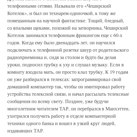
телефонными сетями. Называли его «Чеширский
Котелок», и был он технарем-одиночкой, к тому же
помешанным на научной фантастике. Тощий, бледный,
со впалыми щеками, похожий на затворника, Чеширский
Котелок занимался телефонным фрикингом еще с 60-х
годов. Когда ему было двенадцать лет, он научился
подключать к телефонной розетке шнур от родительского
радиоприемника и, сидя за столом и будто бы делая
уроки, подносил трубку к уху и слушал музыку. Если в
комнату входила мать, он просто клал трубку. К 19 годам
он уже разбирался в телексах: запрограммировал свой
домашний компьютер так, чтобы он имитировал работу
устройства телексной связи, и начал рассылать телексные
сообщения по всему свету. Позднее, уже будучи
многолетним читателем ТАР, он перебрался в Манхэттен,
ухитрился получить работу в отделе компьютерной
техники одного банка и вошел в узкий круг людей,
издававших ТАР.