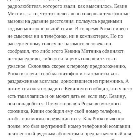
радиолюбителя, которого звали, как выяснилось, Кевин
Митник, за то, что тот нелегально совершал телефонные
вызовы на дальние расстояния, пользуясь крадеными
кодами многоканальной связи. В то время Роско ничего
не смыслил ни в телефонах, ни в компьютерах. Но по
рассерженному голосу незнакомого человека он
сообразил, что либо этого Кевина Митника обвиняют
несправедливо, либо он и впрямь совершил что-то
ужасное. Склоняясь скорее к первому предположению,
Роско включил свой магнитофон и стал записывать
раздраженные возгласы, доносившиеся из приемника. А
потом связался по радио с Кевином и сообщил, что у него
есть такая запись и он может дать ее, если ему, Кевину,
она понадобится. Почувствовав в Роско возможного
союзника, Кевин сообщил ему свой номер телефона,
чтобы они могли перезваниваться. Как Роско выяснил
позже, это был внутренний номер телефонной компании,
неизвестный рядовым абонентам и предназначенный для