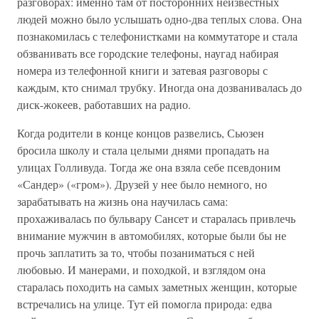
разговорах: именно там от посторонних неизвестных
людей можно было услышать одно-два теплых слова. Она
познакомилась с телефонистками на коммутаторе и стала
обзванивать все городские телефоны, наугад набирая
номера из телефонной книги и затевая разговоры с
каждым, кто снимал трубку. Иногда она дозванивалась до
диск-жокеев, работавших на радио.
Когда родители в конце концов развелись, Сьюзен
бросила школу и стала целыми днями пропадать на
улицах Голливуда. Тогда же она взяла себе псевдоним
«Сандер» («гром»). Друзей у нее было немного, но
зарабатывать на жизнь она научилась сама:
прохаживалась по бульвару Сансет и старалась привлечь
внимание мужчин в автомобилях, которые были бы не
прочь заплатить за то, чтобы позаниматься с ней
любовью. И манерами, и походкой, и взглядом она
старалась походить на самых заметных женщин, которые
встречались на улице. Тут ей помогла природа: едва