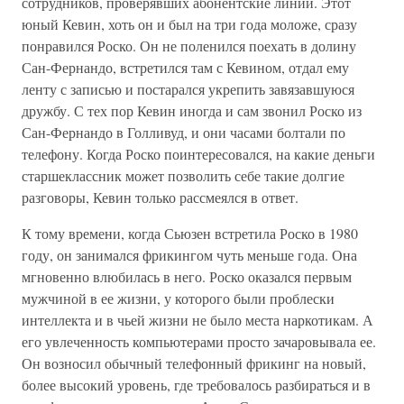
сотрудников, проверявших абонентские линии. Этот
юный Кевин, хоть он и был на три года моложе, сразу
понравился Роско. Он не поленился поехать в долину
Сан-Фернандо, встретился там с Кевином, отдал ему
ленту с записью и постарался укрепить завязавшуюся
дружбу. С тех пор Кевин иногда и сам звонил Роско из
Сан-Фернандо в Голливуд, и они часами болтали по
телефону. Когда Роско поинтересовался, на какие деньги
старшеклассник может позволить себе такие долгие
разговоры, Кевин только рассмеялся в ответ.
К тому времени, когда Сьюзен встретила Роско в 1980
году, он занимался фрикингом чуть меньше года. Она
мгновенно влюбилась в него. Роско оказался первым
мужчиной в ее жизни, у которого были проблески
интеллекта и в чьей жизни не было места наркотикам. А
его увлеченность компьютерами просто зачаровывала ее.
Он возносил обычный телефонный фрикинг на новый,
более высокий уровень, где требовалось разбираться и в