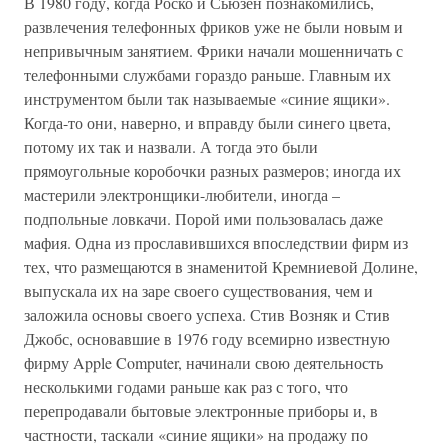
В 1980 году, когда Роско и Сьюзен познакомились,
развлечения телефонных фриков уже не были новым и
непривычным занятием. Фрики начали мошенничать с
телефонными службами гораздо раньше. Главным их
инструментом были так называемые «синие ящики».
Когда-то они, наверно, и вправду были синего цвета,
потому их так и назвали. А тогда это были
прямоугольные коробочки разных размеров; иногда их
мастерили электронщики-любители, иногда –
подпольные ловкачи. Порой ими пользовалась даже
мафия. Одна из прославившихся впоследствии фирм из
тех, что размещаются в знаменитой Кремниевой Долине,
выпускала их на заре своего существования, чем и
заложила основы своего успеха. Стив Возняк и Стив
Джобс, основавшие в 1976 году всемирно известную
фирму Apple Computer, начинали свою деятельность
несколькими годами раньше как раз с того, что
перепродавали бытовые электронные приборы и, в
частности, таскали «синие ящики» на продажу по