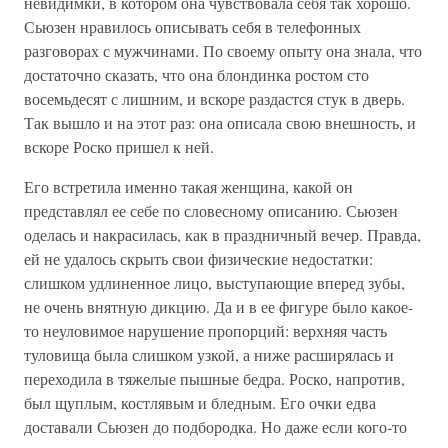
невидимки, в котором она чувствовала себя так хорошо.
Сьюзен нравилось описывать себя в телефонных
разговорах с мужчинами. По своему опыту она знала, что
достаточно сказать, что она блондинка ростом сто
восемьдесят с лишним, и вскоре раздастся стук в дверь.
Так вышло и на этот раз: она описала свою внешность, и
вскоре Роско пришел к ней.
Его встретила именно такая женщина, какой он
представлял ее себе по словесному описанию. Сьюзен
оделась и накрасилась, как в праздничный вечер. Правда,
ей не удалось скрыть свои физические недостатки:
слишком удлиненное лицо, выступающие вперед зубы,
не очень внятную дикцию. Да и в ее фигуре было какое-
то неуловимое нарушение пропорций: верхняя часть
туловища была слишком узкой, а ниже расширялась и
переходила в тяжелые пышные бедра. Роско, напротив,
был щуплым, костлявым и бледным. Его очки едва
доставали Сьюзен до подбородка. Но даже если кого-то