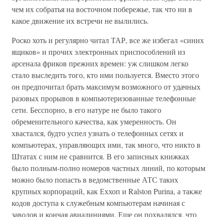
чем их собратья на восточном побережье, так что ни в
какое движение их встречи не вылились.
Роско хоть и регулярно читал ТАР, все же избегал «синих
ящиков» и прочих электронных приспособлений из
арсенала фриков прежних времен: уж слишком легко
стало выследить того, кто ими пользуется. Вместо этого
он предпочитал брать максимум возможного от удачных
разовых прорывов в компьютеризованные телефонные
сети. Бесспорно, в его натуре не было такого
обременительного качества, как умеренность. Он
хвастался, будто успел узнать о телефонных сетях и
компьютерах, управляющих ими, так много, что никто в
Штатах с ним не сравнится. В его записных книжках
было полным-полно номеров частных линий, по которым
можно было попасть в ведомственные АТС таких
крупных корпораций, как Еххоп и Ralston Purina, а также
кодов доступа к служебным компьютерам начиная с
заводов и кончая авиалиниями. Еще он похвалялся, что