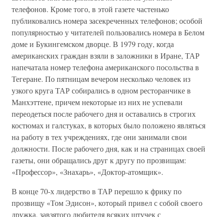
телефонов. Кроме того, в этой газете частенько
публиковались номера засекреченных телефонов; особой
популярностью у читателей пользовались номера в Белом
доме и Букингемском дворце. В 1979 году, когда
американских граждан взяли в заложники в Иране, ТАР
напечатала номер телефона американского посольства в
Тегеране. По пятницам вечером несколько человек из
узкого круга ТАР собирались в одном ресторанчике в
Манхэттене, причем некоторые из них не успевали
переодеться после рабочего дня и оставались в строгих
костюмах и галстуках, в которых было положено являться
на работу в тех учреждениях, где они занимали свои
должности. После рабочего дня, как и на страницах своей
газеты, они обращались друг к другу по прозвищам:
«Профессор», «Знахарь», «Доктор-атомщик».
В конце 70-х лидерство в ТАР перешло к фрику по
прозвищу «Том Эдисон», который привел с собой своего
дружка, завзятого любителя всяких штучек с