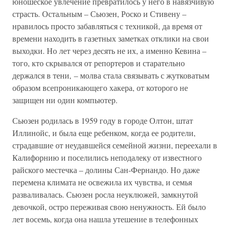
юношеское увлечение превратилось у него в навязчивую
страсть. Остальным – Сьюзен, Роско и Стивену –
нравилось просто забавляться с техникой, да время от
времени находить в газетных заметках отклики на свои
выходки. Но лет через десять не их, а именно Кевина –
того, кто скрывался от репортеров и старательно
держался в тени, – молва стала связывать с жутковатым
образом всепроникающего хакера, от которого не
защищен ни один компьютер.
Сьюзен родилась в 1959 году в городе Олтон, штат
Иллинойс, и была еще ребенком, когда ее родители,
страдавшие от неудавшейся семейной жизни, переехали в
Калифорнию и поселились неподалеку от известного
райского местечка – долины Сан-Фернандо. Но даже
перемена климата не освежила их чувства, и семья
разваливалась. Сьюзен росла неуклюжей, замкнутой
девочкой, остро переживая свою ненужность. Ей было
лет восемь, когда она нашла утешение в телефонных