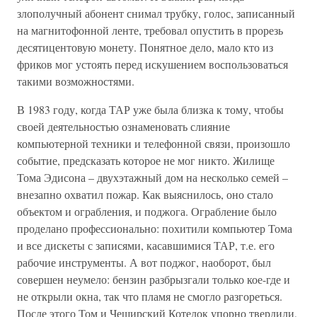
злополучный абонент снимал трубку, голос, записанный
на магнитофонной ленте, требовал опустить в прорезь
десятицентовую монету. Понятное дело, мало кто из
фриков мог устоять перед искушением воспользоваться
такими возможностями.
В 1983 году, когда ТАР уже была близка к тому, чтобы
своей деятельностью ознаменовать слияние
компьютерной техники и телефонной связи, произошло
событие, предсказать которое не мог никто. Жилище
Тома Эдисона – двухэтажный дом на несколько семей –
внезапно охватил пожар. Как выяснилось, оно стало
объектом и ограбления, и поджога. Ограбление было
проделано профессионально: похитили компьютер Тома
и все дискеты с записями, касавшимися ТАР, т.е. его
рабочие инструменты. А вот поджог, наоборот, был
совершен неумело: бензин разбрызгали только кое-где и
не открыли окна, так что пламя не смогло разгореться.
После этого Том и Чеширский Котелок упорно твердили,