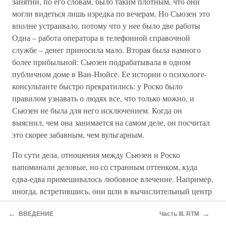
занятий, по его словам, было таким плотным, что они
могли видеться лишь изредка по вечерам. Но Сьюзен это
вполне устраивало, потому что у нее было две работы
Одна – работа оператора в телефонной справочной
службе – денег приносила мало. Вторая была намного
более прибыльной: Сьюзен подрабатывала в одном
публичном доме в Ван-Нюйсе. Ее истории о психологе-
консультанте быстро прекратились: у Роско было
правилом узнавать о людях все, что только можно, и
Сьюзен не была для него исключением. Когда он
выяснил, чем она занимается на самом деле, он посчитал
это скорее забавным, чем вульгарным.
По сути дела, отношения между Сьюзен и Роско
напоминали деловые, но со странным оттенком, куда
едва-едва примешивалось любовное влечение. Например,
иногда, встретившись, они шли в вычислительный центр
университета, где Роско сажал Сьюзен перед
←
→
компьютером, чтобы она забавлялась играми, а сам
ВВЕДЕНИЕ
Часть III. RTM