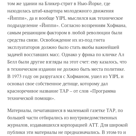
том же здании на Бликер-стрит в Нью-Йорке, где
находилась штаб-квартира молодежного движения
«Йиппи», да и вообще YIPL мыслился как техническое
подразделение «Йиппи». Согласно воззрениям Хофмана,
самым решающим фактором в любой революции были
средства связи. Освобождение их из-под гнета
эксплуататоров должно было стать якобы важнейшей
задачей восставших масс. Однако у фрика по кличке Ал
Белл были другие взгляды на этот счет: ему казалось, что
в техническом издании не должно быть места политике.
В 1973 году он разругался с Хофманом, ушел из YIPL и
основал свое собственное детище, которому дал
красноречивое название ТАР – от слов «Программа
технической помощи».
Материалы, печатавшиеся в маленькой газетке ТАР, по
большей части отбирались из внутриведомственных
журналов, издававшихся корпорацией ATT. Для широкой
публики эти материалы не предназначались. В этом-то и