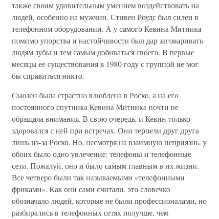
также своим удивительным умением воздействовать на
людей, особенно на мужчин. Стивен Роудс был силен в
телефонном оборудовании. А у самого Кевина Митника
помимо упорства и настойчивости был дар заговаривать
людям зубы и тем самым добиваться своего. В первые
месяцы ее существования в 1980 году с группой не мог
бы справиться никто.
Сьюзен была страстно влюблена в Роско, а на его
постоянного спутника Кевина Митника почти не
обращала внимания. В свою очередь, и Кевин только
здоровался с ней при встречах. Они терпели друг друга
лишь из-за Роско. Но, несмотря на взаимную неприязнь, у
обоих было одно увлечение: телефоны и телефонные
сети. Пожалуй, оно и было самым главным в их жизни.
Все четверо были так называемыми «телефонными
фриками». Как они сами считали, это словечко
обозначало людей, которые не были профессионалами, но
разбирались в телефонных сетях получше, чем