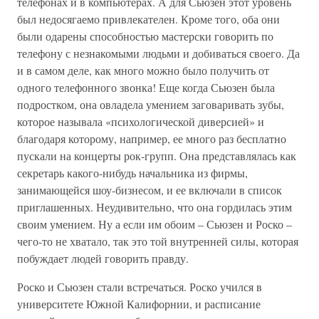
телефонах и в компьютерах. А для Сьюзен этот уровень
был недосягаемо привлекателен. Кроме того, оба они
были одарены способностью мастерски говорить по
телефону с незнакомыми людьми и добиваться своего. Да
и в самом деле, как много можно было получить от
одного телефонного звонка! Еще когда Сьюзен была
подростком, она овладела умением заговаривать зубы,
которое называла «психологической диверсией» и
благодаря которому, например, ее много раз бесплатно
пускали на концерты рок-групп. Она представлялась как
секретарь какого-нибудь начальника из фирмы,
занимающейся шоу-бизнесом, и ее включали в список
приглашенных. Неудивительно, что она гордилась этим
своим умением. Ну а если им обоим – Сьюзен и Роско –
чего-то не хватало, так это той внутренней силы, которая
побуждает людей говорить правду.
Роско и Сьюзен стали встречаться. Роско учился в
университете Южной Калифорнии, и расписание