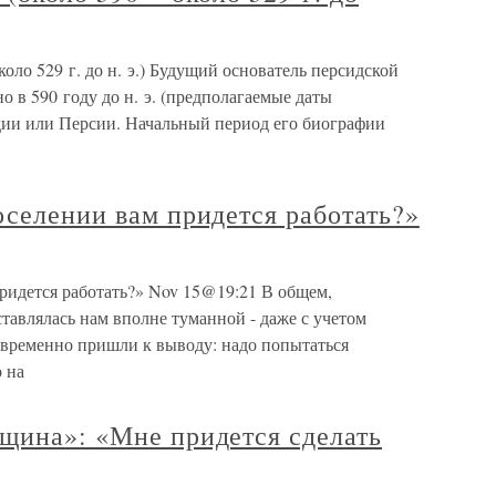
коло 529 г. до н. э.) Будущий основатель персидской
в 590 году до н. э. (предполагаемые даты
идии или Персии. Начальный период его биографии
оселении вам придется работать?»
ридется работать?» Nov 15@19:21 В общем,
тавлялась нам вполне туманной - даже с учетом
овременно пришли к выводу: надо попытаться
 на
нщина»: «Мне придется сделать