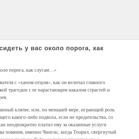
идеть у вас около порога, как
коло порога, как слугам…»
ателя с «ханом-отцом», как он величал главного
ской трагедии с ее нарастающим накалом страстей и
оев.
данный клятве, или, по меньшей мере, играющий роль
его какого-либо подвоха, если не предательства, со
хан неоднократно платил ему за оказанные услуги
мы помним, именно Чингис, когда Тоорил, свергнутый