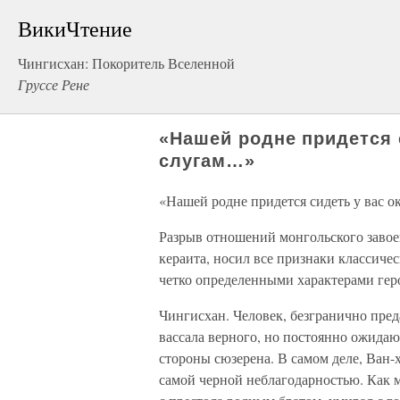
ВикиЧтение
Чингисхан: Покоритель Вселенной
Груссе Рене
«Нашей родне придется с
слугам…»
«Нашей родне придется сидеть у вас о
Разрыв отношений монгольского завоев
кераита, носил все признаки классиче
четко определенными характерами гер
Чингисхан. Человек, безгранично пре
вассала верного, но постоянно ожидающ
стороны сюзерена. В самом деле, Ван-
самой черной неблагодарностью. Как 