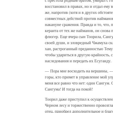
с престола родным братом, умирал с го
восстановил в правах, но и отдал ему
же, напротив (хотя и в других обстояте
совместных действий против найманов
накануне сражения. Правда и то, что, 
кераита от тех же найманов, он снова 
флюгер. Еще вчера сын Тоорила, Санг
своей души, и зловредный Чжамуха ск
хан, растроганный преданностью Темуч
чтобы удариться в другую крайность, 
наследования и передать их Есугаиду.
— Пора мне восходить на вершины, — 
горы, кто примет в управление мой у
меня все равно что нет: один Сангум.
Сангума! И тогда на покой!
Тоорил даже приступил к осуществлен
Черном лесу и торжественно провозгла
отец, приобрел дополнительное и бла