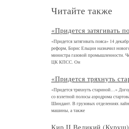
Читайте также
«Придется затягивать п
«Придется затягивать пояса» 14 декабр
реформ, Борис Ельцин назначил новог
министра газовой промышленности. Ч
ЦК КПСС. Он
«Придется тряхнуть ст
«Придется тряхнуть стариной…» Догор
со взлетной полосы аэродрома стартова
Шиндант. В грузовых отделениях лайн
машины, а также
Кир II Великий (Куруш) 