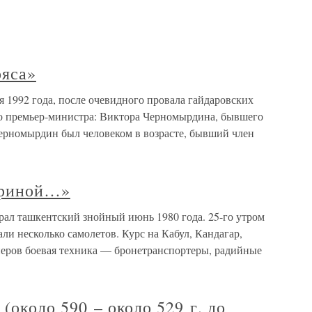
ояса»
я 1992 года, после очевидного провала гайдаровских
о премьер-министра: Виктора Черномырдина, бывшего
ерномырдин был человеком в возрасте, бывший член
ариной…»
ал ташкентский знойный июнь 1980 года. 25-го утром
ли несколько самолетов. Курс на Кабул, Кандагар,
еров боевая техника — бронетранспортеры, радийные
(около 590 – около 529 г. до