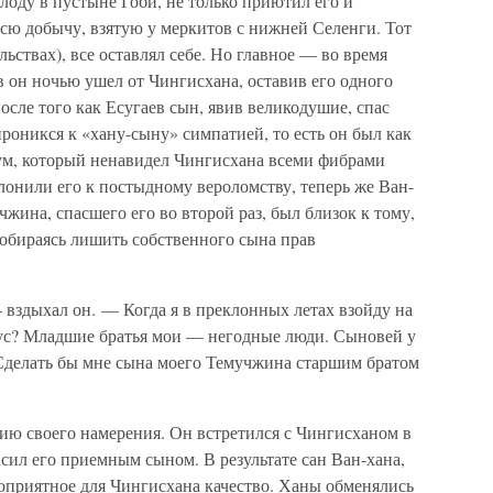
лоду в пустыне Гоби, не только приютил его и
 всю добычу, взятую у меркитов с нижней Селенги. Тот
льствах), все оставлял себе. Но главное — во время
 он ночью ушел от Чингисхана, оставив его одного
после того как Есугаев сын, явив великодушие, спас
проникся к «хану-сыну» симпатией, то есть он был как
ум, который ненавидел Чингисхана всеми фибрами
лонили его к постыдному вероломству, теперь же Ван-
жина, спасшего его во второй раз, был близок к тому,
собираясь лишить собственного сына прав
вздыхал он. — Когда я в преклонных летах взойду на
лус? Младшие братья мои — негодные люди. Сыновей у
 Сделать бы мне сына моего Темучжина старшим братом
ию своего намерения. Он встретился с Чингисханом в
сил его приемным сыном. В результате сан Ван-хана,
гоприятное для Чингисхана качество. Ханы обменялись