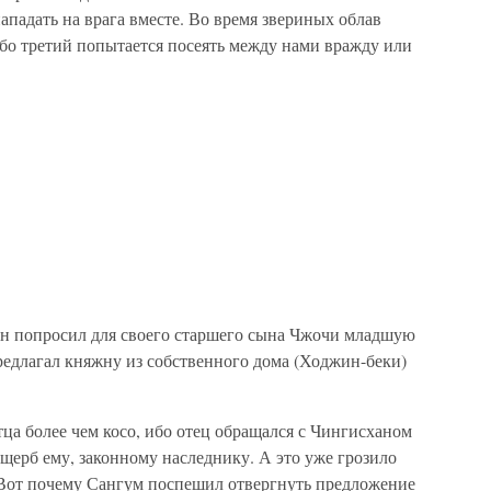
ападать на врага вместе. Во время звериных облав
либо третий попытается посеять между нами вражду или
ан попросил для своего старшего сына Чжочи младшую
редлагал княжну из собственного дома (Ходжин-беки)
тца более чем косо, ибо отец обращался с Чингисханом
ущерб ему, законному наследнику. А это уже грозило
 Вот почему Сангум поспешил отвергнуть предложение