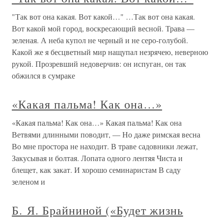
"Так вот она какая. Вот какой…" …Так вот она какая.
Вот какой мой город, воскресающий весной. Трава —
зеленая. А неба купол не черный и не серо-голубой.
Какой же я бесцветный мир нащупал незрячею, неверною
рукой. Прозревший недоверчив: он испуган, он так
обжился в сумраке
«Какая пальма! Как она…»
«Какая пальма! Как она…» Какая пальма! Как она
Ветвями длинными поводит, — Но даже римская весна
Во мне простора не находит. В траве садовники лежат,
Закусывая и болтая. Лопата одного лентяя Чиста и
блещет, как закат. И хорошо семинаристам В саду
зеленом и
Б. Я. Брайниной («Будет жизнь