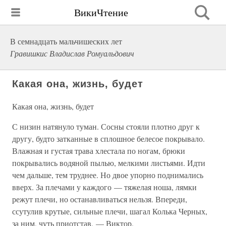
ВикиЧтение
В семнадцать мальчишеских лет
Гравишкис Владислав Ромуальдович
Какая она, жизнь, будет
Какая она, жизнь, будет
С низин натянуло туман. Сосны стояли плотно друг к
другу, будто затканные в сплошное белесое покрывало.
Влажная и густая трава хлестала по ногам, брюки
покрывались водяной пылью, мелкими листьями. Идти
чем дальше, тем труднее. Но двое упорно поднимались
вверх. За плечами у каждого — тяжелая ноша, лямки
режут плечи, но останавливаться нельзя. Впереди,
ссутулив крутые, сильные плечи, шагал Колька Черных,
за ним, чуть приотстав, — Виктор.