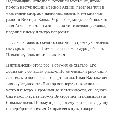
Подпольщики исподволь готовили восстание, чтобы
помочь наступающей Красной Армии, переправляли в
«каменные казармы» надежных людей. К несказанной
радости Виктора, Колька Черных однажды сообщил, что
дядя Антон, с которым они когда-то толковали у станка,
подошел к нему и хмуро попросил:
— Слышь, малый, сведи со своими. Нутром чую, знаешь,
где укрываются. — Помолчал и так же хмуро добавил: —
Невмоготу больше отсиживаться…
Партизанский отряд рос, а оружия не хватало. Его
добывали с большим риском. Но не меньший риск был и
для тех, кто доставлял его партизанам. Иван Васильевич
давно убедился, что Виктор все поручения исполнял
четко и быстро. Скромный до застенчивости, он, однако,
был находчив, а выдержке Виктора могли позавидовать
бывалые люди. Потому и доверил ему возглавить группу
по переброске оружия. Отправляя в путь, говорил: