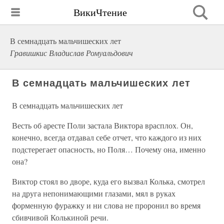
ВикиЧтение
В семнадцать мальчишеских лет
Гравишкис Владислав Ромуальдович
В семнадцать мальчишеских лет
В семнадцать мальчишеских лет
Весть об аресте Поли застала Виктора врасплох. Он,
конечно, всегда отдавал себе отчет, что каждого из них
подстерегает опасность, но Поля… Почему она, именно
она?
Виктор стоял во дворе, куда его вызвал Колька, смотрел
на друга непонимающими глазами, мял в руках
форменную фуражку и ни слова не проронил во время
сбивчивой Колькиной речи.