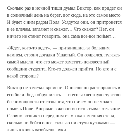
Сколько раз в ночной тиши думал Виктор, как придет он
в солнечный день на берег, вот сюда, на это самое место.
И будет с ним рядом Поля. Усядутся они, он притронется
к ее плечам, заглянет и скажет… Что скажет? Нет, он
ничего не станет говорить, она сама все-все поймет…
«Ждет, кого-то ждет», — притаившись за большим
камнем, строил догадки Ушастый. Он озирался, пугаясь
самой мысли, что его может заметить неизвестный
сообщник студента. Кто-то должен прийти. Но кто и с
какой стороны?
Виктор не замечал времени. Оно словно растворилось в
его боли. Беда обрушилась — и его захлестнуло чувство
беспомощности от сознания, что ничем он не может
помочь Поле. Впервые в жизни он испытывал отчаяние.
Словно возникла перед ним из мрака каменная стена,
сколько ни бейся о нее, сколько ни стучи кулаками —
лишь в кровь разобьешь руки…