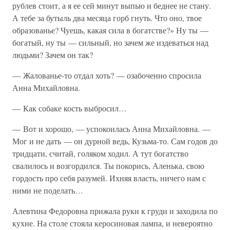
рублев стоит, а я ее сей минут выпью и беднее не стану.
А тебе за бутыль два месяца горб гнуть. Что оно, твое
образованье? Чуешь, какая сила в богатстве?» Ну ты —
богатый, ну ты — сильный, но зачем же издеваться над
людьми? Зачем он так?
— Жалованье-то отдал хоть? — озабоченно спросила
Анна Михайловна.
— Как собаке кость выбросил…
— Вот и хорошо, — успокоилась Анна Михайловна. —
Мог и не дать — он дурной ведь, Кузьма-то. Сам годов до
тридцати, считай, голяком ходил. А тут богатство
свалилось и возгордился. Ты покорись, Аленька, свою
гордость про себя разумей. Ихняя власть, ничего нам с
ними не поделать…
Алевтина Федоровна прижала руки к груди и заходила по
кухне. На столе стояла керосиновая лампа, и невероятно