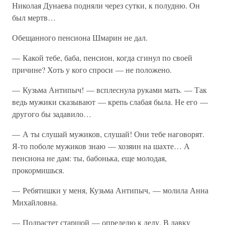
Николая Дунаева подняли через сутки, к полудню. Он
был мертв…
Обещанного пенсиона Шмарин не дал.
— Какой тебе, баба, пенсион, когда сгинул по своей
причине? Хоть у кого спроси — не положено.
— Кузьма Антипыч! — всплеснула руками мать. — Так
ведь мужики сказывают — крепь слабая была. Не его —
другого бы задавило…
— А ты слушай мужиков, слушай! Они тебе наговорят.
Я-то поболе мужиков знаю — хозяин на шахте… А
пенсиона не дам: ты, бабонька, еще молодая,
прокормишься.
— Ребятишки у меня, Кузьма Антипыч, — молила Анна
Михайловна.
— Подрастет старшой — определю к делу. В лавку