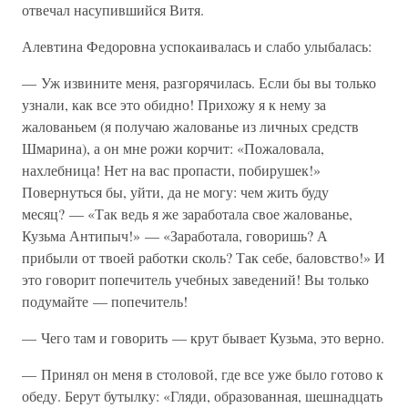
отвечал насупившийся Витя.
Алевтина Федоровна успокаивалась и слабо улыбалась:
— Уж извините меня, разгорячилась. Если бы вы только
узнали, как все это обидно! Прихожу я к нему за
жалованьем (я получаю жалованье из личных средств
Шмарина), а он мне рожи корчит: «Пожаловала,
нахлебница! Нет на вас пропасти, побирушек!»
Повернуться бы, уйти, да не могу: чем жить буду
месяц? — «Так ведь я же заработала свое жалованье,
Кузьма Антипыч!» — «Заработала, говоришь? А
прибыли от твоей работки сколь? Так себе, баловство!» И
это говорит попечитель учебных заведений! Вы только
подумайте — попечитель!
— Чего там и говорить — крут бывает Кузьма, это верно.
— Принял он меня в столовой, где все уже было готово к
обеду. Берут бутылку: «Гляди, образованная, шешнадцать