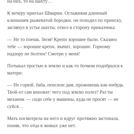
на них, то на шахту…
К вечеру приехал Шмарин. Оглаживая длинный
клинышек рыжеватой бородки, он походил по прииску,
заглянул в устье шахты, отвел в сторону приказчика:
— Не то поешь, Зюзя! Крепи хорошие были. Сказано
тебе — хорошие крепи, значит, хорошие. Горному
надзору не болтни! Смотри у меня!
Потыкал тростью в землю и как-то бочком подобрался к
матери:
— Не горюй, баба, пенсион дам, проживешь как-нибудь.
Твой-от сам виноват: чего под землю полез? Раз ты
механик — сиди себе у машины, куда не просят — не
суйся…
Мать посмотрела на него и вдруг протяжно застонала,
поняв, что отца в живых уже нет.