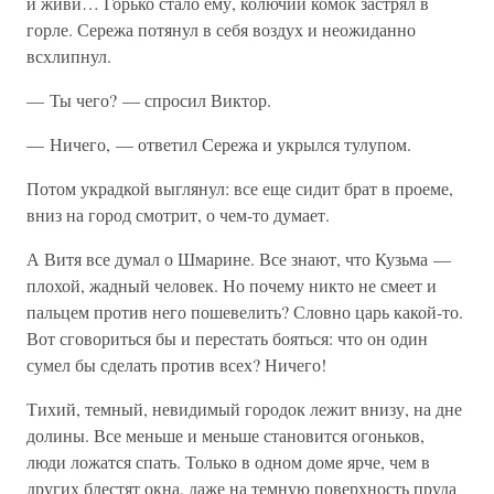
и живи… Горько стало ему, колючий комок застрял в
горле. Сережа потянул в себя воздух и неожиданно
всхлипнул.
— Ты чего? — спросил Виктор.
— Ничего, — ответил Сережа и укрылся тулупом.
Потом украдкой выглянул: все еще сидит брат в проеме,
вниз на город смотрит, о чем-то думает.
А Витя все думал о Шмарине. Все знают, что Кузьма —
плохой, жадный человек. Но почему никто не смеет и
пальцем против него пошевелить? Словно царь какой-то.
Вот сговориться бы и перестать бояться: что он один
сумел бы сделать против всех? Ничего!
Тихий, темный, невидимый городок лежит внизу, на дне
долины. Все меньше и меньше становится огоньков,
люди ложатся спать. Только в одном доме ярче, чем в
других блестят окна, даже на темную поверхность пруда