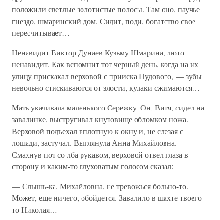
положили светлые золотистые полосы. Там оно, паучье
гнездо, шмаринский дом. Сидит, поди, богатство свое
пересчитывает…
Ненавидит Виктор Дунаев Кузьму Шмарина, люто
ненавидит. Как вспомнит тот черный день, когда на их
улицу прискакал верховой с прииска Пудового, — зубы
невольно стискиваются от злости, кулаки сжимаются…
Мать укачивала маленького Сережку. Он, Витя, сидел на
завалинке, выстругивал кнутовище обломком ножа.
Верховой подъехал вплотную к окну и, не слезая с
лошади, застучал. Выглянула Анна Михайловна.
Смахнув пот со лба рукавом, верховой отвел глаза в
сторону и каким-то глуховатым голосом сказал:
— Слышь-ка, Михайловна, не тревожься больно-то.
Может, еще ничего, обойдется. Завалило в шахте твоего-
то Николая…