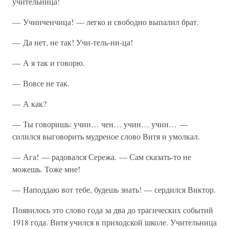
учительница!
— Учинченчица! — легко и свободно выпалил брат.
— Да нет, не так! Учи-тель-ни-ца!
— А я так и говорю.
— Вовсе не так.
— А как?
— Ты говоришь: учин… чен… учин… учин… —
силился выговорить мудреное слово Витя и умолкал.
— Ага! — радовался Сережа. — Сам сказать-то не
можешь. Тоже мне!
— Наподдаю вот тебе, будешь знать! — сердился Виктор.
Появилось это слово года за два до трагических событий
1918 года. Витя учился в приходской школе. Учительница