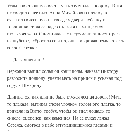
Услышав страшную весть, мать заметалась по дому. Витя
не сводил с нее глаз. Анна Михайловна почему-то
схватила висевшую на гвозде у двери шубенку и
торопливо стала ее надевать, хотя на улице стояла
июльская жара. Опомнилась, с недоумением посмотрела
на шубенку, сбросила ее и подошла к кричавшему во весь
голос Сережке:
— Да замолчи ты!
Верховой выпил большой ковш воды, наказал Виктору
раздобыть подводу, увезти мать на прииск и ускакал под
гору, к Шмарину.
Длинна, ох, как длинна была глухая лесная дорога! Мать
то плакала, вытирая слезы уголком головного платка, то
кричала на Витю, требуя, чтобы он гнал лошадь, то
сидела, оцепенев, как каменная. На ее руках лежал
Сережа, смотрел в небо затуманившимися глазами и