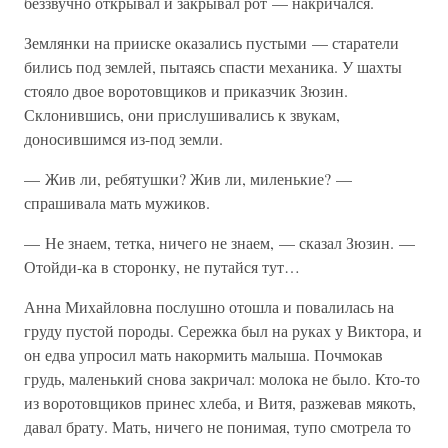
беззвучно открывал и закрывал рот — накричался.
Землянки на прииске оказались пустыми — старатели
бились под землей, пытаясь спасти механика. У шахты
стояло двое воротовщиков и приказчик Зюзин.
Склонившись, они прислушивались к звукам,
доносившимся из-под земли.
— Жив ли, ребятушки? Жив ли, миленькие? —
спрашивала мать мужиков.
— Не знаем, тетка, ничего не знаем, — сказал Зюзин. —
Отойди-ка в сторонку, не путайся тут…
Анна Михайловна послушно отошла и повалилась на
груду пустой породы. Сережка был на руках у Виктора, и
он едва упросил мать накормить малыша. Почмокав
грудь, маленький снова закричал: молока не было. Кто-то
из воротовщиков принес хлеба, и Витя, разжевав мякоть,
давал брату. Мать, ничего не понимая, тупо смотрела то