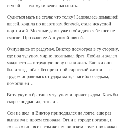
ступай — пуд муки велел насыпать.
Судиться мать не стала: что толку? Заделалась домашней
швеей, ходила по квартирам богачей, стала искусной
портнихой. Местные дамы уже и обходиться без нее не
смогли. Прозвали ее Аннушкой-швеей.
Очнувшись от раздумья, Виктор посмотрел в ту сторону,
где под тулупом мирно посапывал брат. Любил и жалел
младшего — в трудную пору начал жить. Близки они
были тогда оба к бесприютной сиротской жизни — с
трудом оправилась от удара мать, спасибо соседкам,
помогли ей…
Витя укутал братишку тулупом и прилег рядом. Хоть бы
скорее подрастал, что ли…
Сон не шел, и Виктор приподнялся на локте, еще раз
выглянул в проем сеновала. Огни в городе погасли, и
только один, все в том же шмаринском доме, продолжал