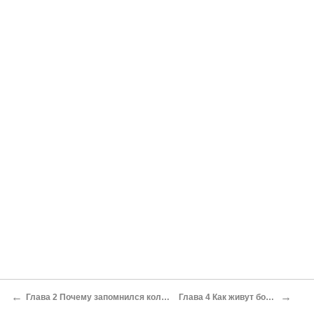
←
→
Глава 2 Почему запомнился колодец
Глава 4 Как живут богачи