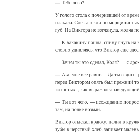
— Тебе чего?
У голого стола с почерневшей от врем
плакала. Слезы текли по морщинистым
губ. На Виктора не взглянула, молча п
— К Бакакину пошла, спину гнуть на 
словно удивляясь, что Виктор еще здес
— Зачем ты это сделал, Коля? — с дро
— А-а, мне все равно… Да ты садись, 
перед Виктором опять был прежний то
«отпетых», как выражался заведующи
— Ты вот чего, — неожиданно попроси
там, на полке возьми.
Виктор отыскал краюху, налил в кружк
зубы в черствый хлеб, запивает мален