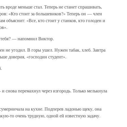
ь вроде меньше стал. Теперь не станет спрашивать,
еров: «Кто стоит за большевиков?» Теперь он — член
 объяснит: «Все, кто стоит у станков, кто голоден и
ов».
у тебя? — напомнил Виктор.
н не угодил. В горы ушел. Нужен табак, хлеб. Завтра
льше доверия, «господин студент».
.
и снова перемахнул через изгородь. Только мелькнула
сумерничала на кухне. Подперев ладонью щеку, она
акую-то очень трудную, одной ей известную задачу.