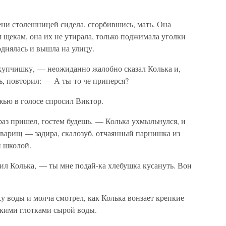
ени столешницей сидела, сгорбившись, мать. Она
 щекам, она их не утирала, только поджимала уголки
однялась и вышла на улицу.
купчишку, — неожиданно жалобно сказал Колька и,
ь, повторил: — А ты-то че приперся?
жью в голосе спросил Виктор.
раз пришел, гостем будешь. — Колька ухмыльнулся, и
варищ — задира, скалозуб, отчаянный парнишка из
й школой.
л Колька, — ты мне подай-ка хлебушка кусануть. Вон
у воды и молча смотрел, как Колька вонзает крепкие
ькими глотками сырой воды.