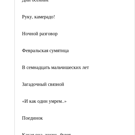
Руку, камерадо!
Ночной разговор
Февральская сумятица
В семнадцать мальчишеских лет
Загадочный связной
«И как один умрем..»
Поединок
Какая она, жизнь, будет