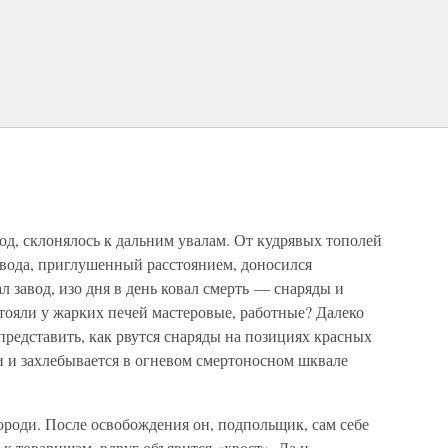
од, склонялось к дальним увалам. От кудрявых тополей
авода, приглушенный расстоянием, доносился
л завод, изо дня в день ковал смерть — снаряды и
стояли у жарких печей мастеровые, работные? Далеко
представить, как рвутся снаряды на позициях красных
и и захлебывается в огневом смертоносном шквале
ороди. После освобождения он, подпольщик, сам себе
 к товарищам, вдруг объявится «хвост». Да и