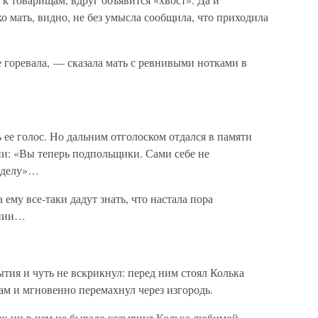
ько мать, видно, не без умысла сообщила, что приходила
 горевала, — сказала мать с ревнивыми нотками в
ь ее голос. Но дальним отголоском отдался в памяти
ии: «Вы теперь подпольщики. Сами себе не
 делу»…
ему все-таки дадут знать, что настала пора
ении…
ытия и чуть не вскрикнул: перед ним стоял Колька
м и мгновенно перемахнул через изгородь.
к ни в чем не бывало козырнул Колька любимой