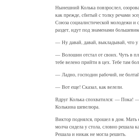
Нынешний Колька повзрослел, озороват
как прежде, сбитый с толку речами эс
Союза социалистической молодежи и сам
раздет, идут под знаменами большевик
— Ну давай, давай, выкладывай, что 
— Волошин отстал от своих. Чуть в пле
тебе велено прийти в цех. Тебе там бо
— Ладно, господин рабочий, не болтай
— Вот еще! Сказал, как велели.
Вдруг Колька спохватился: — Пока! — 
Колькина шевелюра.
Виктор поднялся, прошел в дом. Мать 
молча сидела у стола, словно решала к
Решала и никак не могла решить.