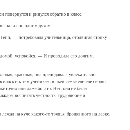
н повернулся и ринулся обратно в класс.
 выпалил он одним духом.
 Гепп, — потребовала учительница, отодвигая стопку
 домой, успокойся. — И проводила его долгим,
лодая, красивая, она преподавала увлекательно,
силась и к тем ученикам, в чьей семье еле-еле сводят
ажиточно или даже богато. Нет, она не была
каждом воспитать честность, трудолюбие и
лежал на куче какого-то тряпья, брошенного на лавке.