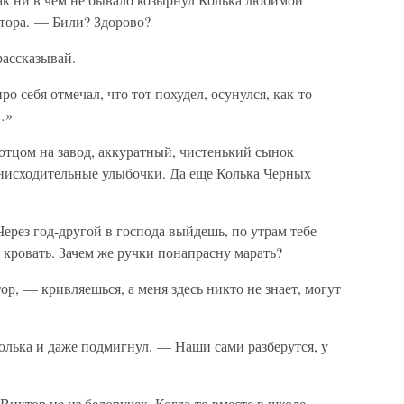
ктора. — Били? Здорово?
ассказывай.
о себя отмечал, что тот похудел, осунулся, как-то
…»
 отцом на завод, аккуратный, чистенький сынок
снисходительные улыбочки. Да еще Колька Черных
Через год-другой в господа выйдешь, по утрам тебе
 кровать. Зачем же ручки понапрасну марать?
р, — кривляешься, а меня здесь никто не знает, могут
олька и даже подмигнул. — Наши сами разберутся, у
 Виктор не из белоручек. Когда-то вместе в школе