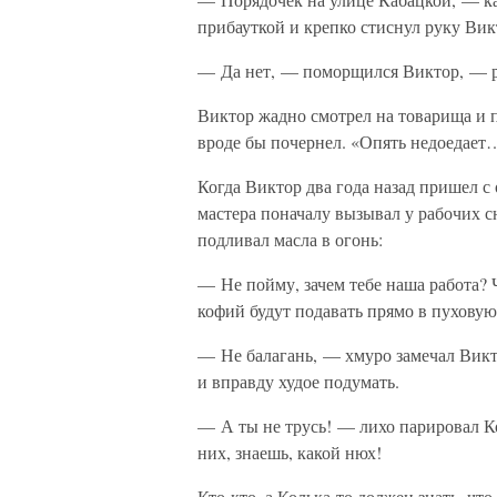
прибауткой и крепко стиснул руку Ви
— Да нет, — поморщился Виктор, — р
Виктор жадно смотрел на товарища и пр
вроде бы почернел. «Опять недоедает
Когда Виктор два года назад пришел с
мастера поначалу вызывал у рабочих 
подливал масла в огонь:
— Не пойму, зачем тебе наша работа? 
кофий будут подавать прямо в пуховую
— Не балагань, — хмуро замечал Викто
и вправду худое подумать.
— А ты не трусь! — лихо парировал К
них, знаешь, какой нюх!
Кто-кто, а Колька-то должен знать, что