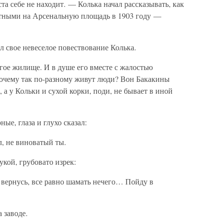
та себе не находит. — Колька начал рассказывать, как
отными на Арсенальную площадь в 1903 году —
 свое невеселое повествование Колька.
огое жилище. И в душе его вместе с жалостью
почему так по-разному живут люди? Вон Бакакины
, а у Кольки и сухой корки, поди, не бывает в иной
ые, глаза и глухо сказал:
, не виноватый ты.
кой, грубовато изрек:
 вернусь, все равно шамать нечего… Пойду в
 заводе.