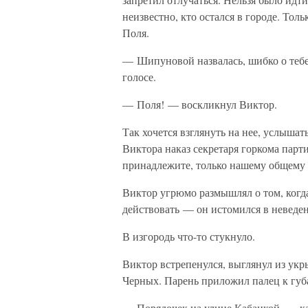
неизвестно, кто остался в городе. Тол
Поля.
— Шипуновой назвалась, шибко о тебе
голосе.
— Поля! — воскликнул Виктор.
Так хочется взглянуть на нее, услышат
Виктора наказ секретаря горкома парт
принадлежите, только нашему общему
Виктор угрюмо размышлял о том, когда 
действовать — он истомился в невед
В изгородь что-то стукнуло.
Виктор встрепенулся, выглянул из укр
Черных. Парень приложил палец к губа
— Порядочек на улице Кабацкой, — ка