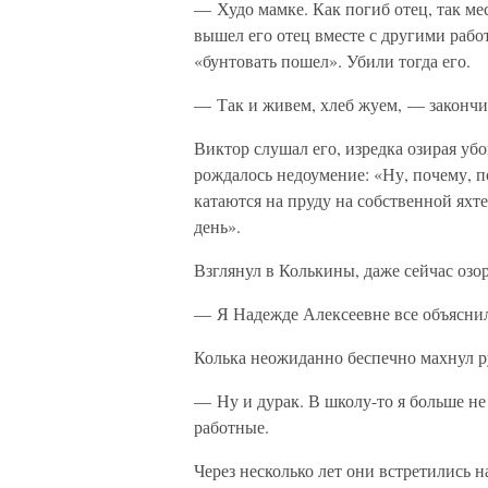
— Худо мамке. Как погиб отец, так мес
вышел его отец вместе с другими раб
«бунтовать пошел». Убили тогда его.
— Так и живем, хлеб жуем, — закончил
Виктор слушал его, изредка озирая уб
рождалось недоумение: «Ну, почему, 
катаются на пруду на собственной яхте
день».
Взглянул в Колькины, даже сейчас озорн
— Я Надежде Алексеевне все объяснил
Колька неожиданно беспечно махнул ру
— Ну и дурак. В школу-то я больше не
работные.
Через несколько лет они встретились на