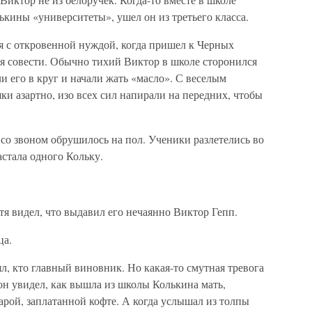
ькины «университеты», ушел он из третьего класса.
я с откровенной нуждой, когда пришел к Черных
ия совести. Обычно тихий Виктор в школе сторонился
ли его в круг и начали жать «масло». С веселым
 азартно, изо всех сил напирали на передних, чтобы
со звоном обрушилось на пол. Ученики разлетелись во
стала одного Кольку.
тя видел, что выдавил его нечаянно Виктор Гепп.
ца.
ял, кто главный виновник. Но какая-то смутная тревога
 он увидел, как вышла из школы Колькина мать,
тарой, заплатанной кофте. А когда услышал из толпы