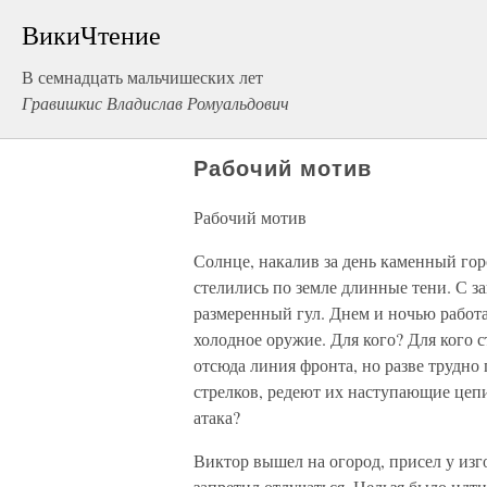
ВикиЧтение
В семнадцать мальчишеских лет
Гравишкис Владислав Ромуальдович
Рабочий мотив
Рабочий мотив
Солнце, накалив за день каменный гор
стелились по земле длинные тени. С з
размеренный гул. Днем и ночью работа
холодное оружие. Для кого? Для кого 
отсюда линия фронта, но разве трудно 
стрелков, редеют их наступающие цеп
атака?
Виктор вышел на огород, присел у изг
запретил отлучаться. Нельзя было идти