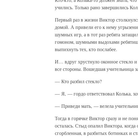
учились. Только рано завершились Кол
Первый раз в жизни Виктор столкнулс
домой. А привели его к нему угрызен
шумных игр, а в тот раз ребята затащи
гомоном, шумными выдохами ребятишки
выпихнуть тех, кто послабее.
И… вдруг хрустнуло оконное стекло и 
все стороны. Вошедшая учительница за
— Кто разбил стекло?
— Я, — гордо ответствовал Колька, хо
— Приведи мать, — велела учительни
Тогда в горячке Виктор сразу и не пон
осталась. Стыд опалил Виктора, когда
сгорбленная, в разбитых ботинках и с