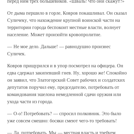
перед ним трех большевиков. «Шваль! Что они скажут?»
От дыма першило в горле, Ковров покашливал. Он сказал
Суличеку, что нахождение крупной воинской части на
территории города беспокоит местные власти, волнует
население. Может произойти кровопролитие.
— Не мое дело. Дальше! — равнодушно произнес
Суличек.
Ковров прищурился и в упор посмотрел на офицера. Он
едва сдержал закипевший гнев. Ну, хорошо же! Спокойно
он заявил, что Златогорский Совет рабочих и солдатских
депутатов поручил ему, председателю, потребовать от
командования эшелона немедленной сдачи оружия или
ухода части из города.
— О-о! Потребовать? — спросил полковник. Это было
уже совсем смешно: босяки смеют чего-то требовать!
— Да, потребовать. Мы — местная власть и требуем