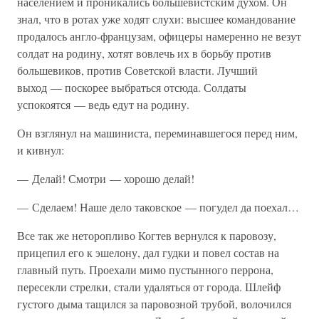
населением и проникались большевистским духом. Он
знал, что в ротах уже ходят слухи: высшее командование
продалось англо-французам, офицеры намеренно не везут
солдат на родину, хотят вовлечь их в борьбу против
большевиков, против Советской власти. Лучший
выход — поскорее выбраться отсюда. Солдаты
успокоятся — ведь едут на родину.
Он взглянул на машиниста, переминавшегося перед ним,
и кивнул:
— Делай! Смотри — хорошо делай!
— Сделаем! Наше дело таковское — погудел да поехал…
Все так же неторопливо Когтев вернулся к паровозу,
прицепил его к эшелону, дал гудки и повел состав на
главный путь. Проехали мимо пустынного перрона,
пересекли стрелки, стали удаляться от города. Шлейф
густого дыма тащился за паровозной трубой, волочился