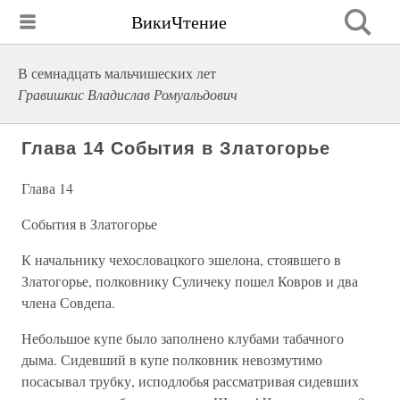
ВикиЧтение
В семнадцать мальчишеских лет
Гравишкис Владислав Ромуальдович
Глава 14 События в Златогорье
Глава 14
События в Златогорье
К начальнику чехословацкого эшелона, стоявшего в
Златогорье, полковнику Суличеку пошел Ковров и два
члена Совдепа.
Небольшое купе было заполнено клубами табачного
дыма. Сидевший в купе полковник невозмутимо
посасывал трубку, исподлобья рассматривая сидевших