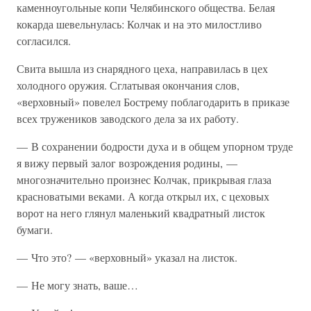
каменноугольные копи Челябинского общества. Белая
кокарда шевельнулась: Колчак и на это милостливо
согласился.
Свита вышла из снарядного цеха, направилась в цех
холодного оружия. Сглатывая окончания слов,
«верховный» повелел Бострему поблагодарить в приказе
всех тружеников заводского дела за их работу.
— В сохранении бодрости духа и в общем упорном труде
я вижу первый залог возрождения родины, —
многозначительно произнес Колчак, прикрывая глаза
красноватыми веками. А когда открыл их, с цеховых
ворот на него глянул маленький квадратный листок
бумаги.
— Что это? — «верховный» указал на листок.
— Не могу знать, ваше…