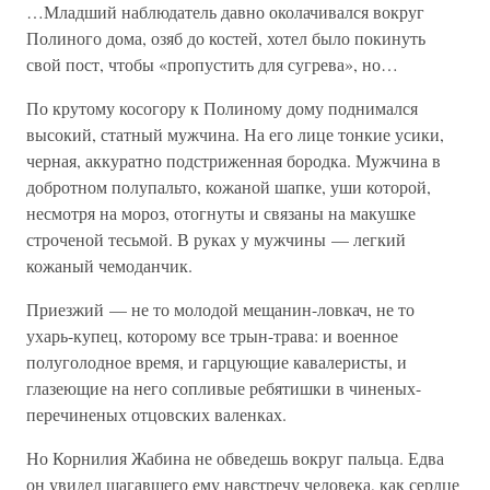
…Младший наблюдатель давно околачивался вокруг
Полиного дома, озяб до костей, хотел было покинуть
свой пост, чтобы «пропустить для сугрева», но…
По крутому косогору к Полиному дому поднимался
высокий, статный мужчина. На его лице тонкие усики,
черная, аккуратно подстриженная бородка. Мужчина в
добротном полупальто, кожаной шапке, уши которой,
несмотря на мороз, отогнуты и связаны на макушке
строченой тесьмой. В руках у мужчины — легкий
кожаный чемоданчик.
Приезжий — не то молодой мещанин-ловкач, не то
ухарь-купец, которому все трын-трава: и военное
полуголодное время, и гарцующие кавалеристы, и
глазеющие на него сопливые ребятишки в чиненых-
перечиненых отцовских валенках.
Но Корнилия Жабина не обведешь вокруг пальца. Едва
он увидел шагавшего ему навстречу человека, как сердце