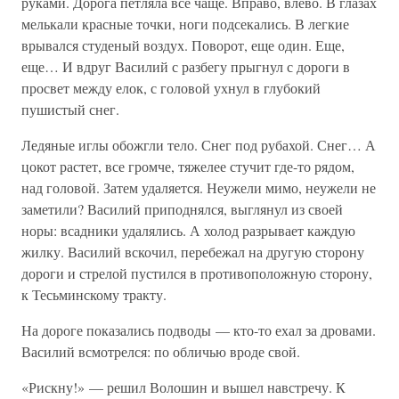
руками. Дорога петляла все чаще. Вправо, влево. В глазах
мелькали красные точки, ноги подсекались. В легкие
врывался студеный воздух. Поворот, еще один. Еще,
еще… И вдруг Василий с разбегу прыгнул с дороги в
просвет между елок, с головой ухнул в глубокий
пушистый снег.
Ледяные иглы обожгли тело. Снег под рубахой. Снег… А
цокот растет, все громче, тяжелее стучит где-то рядом,
над головой. Затем удаляется. Неужели мимо, неужели не
заметили? Василий приподнялся, выглянул из своей
норы: всадники удалялись. А холод разрывает каждую
жилку. Василий вскочил, перебежал на другую сторону
дороги и стрелой пустился в противоположную сторону,
к Тесьминскому тракту.
На дороге показались подводы — кто-то ехал за дровами.
Василий всмотрелся: по обличью вроде свой.
«Рискну!» — решил Волошин и вышел навстречу. К