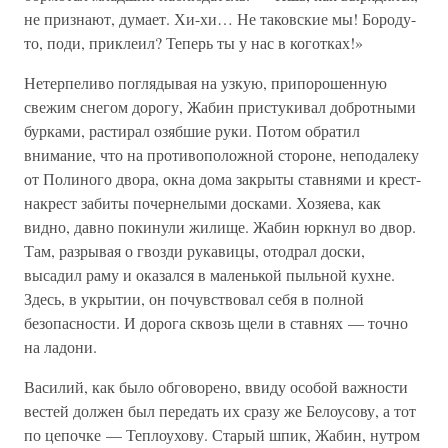
не признают, думает. Хи-хи… Не таковские мы! Бороду-
то, поди, приклеил? Теперь ты у нас в коготках!»
Нетерпеливо поглядывая на узкую, припорошенную
свежим снегом дорогу, Жабин пристукивал добротными
бурками, растирал озябшие руки. Потом обратил
внимание, что на противоположной стороне, неподалеку
от Полиного двора, окна дома закрыты ставнями и крест-
накрест забиты почернелыми досками. Хозяева, как
видно, давно покинули жилище. Жабин юркнул во двор.
Там, разрывая о гвозди рукавицы, отодрал доски,
высадил раму и оказался в маленькой пыльной кухне.
Здесь, в укрытии, он почувствовал себя в полной
безопасности. И дорога сквозь щели в ставнях — точно
на ладони.
Василий, как было обговорено, ввиду особой важности
вестей должен был передать их сразу же Белоусову, а тот
по цепочке — Теплоухову. Старый шпик, Жабин, нутром