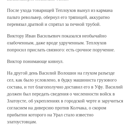
После ухода товарищей Теплоухов вынул из кармана
пальто револьвер, обернул его тряпицей, аккуратно
перевязал дратвой и спрятал за печной трубой.
Виктору Иван Васильевич показался необычайно
озабоченным, даже вроде удрученным. Теплоухов
попросил прислать связного: есть срочное поручение.
Виктор понимающе кивнул.
На другой день Василий Волошин на глухом разъезде
сел, как было условлено, в будку машиниста грузового
состава, и тот благополучно доставил его в Уфу. Василий
должен был передать сведения о численности войск в
Златоусте, об укреплениях в городской черте и заручиться
согласием на диверсию против Колчака, о скором
прибытии которого на Урал стало известно
златоустовцам.