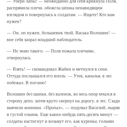
— Убери лапы! — неожиданно для себя крикнула Поля,
распрямила плечи, обожгла шпика ненавидящим
взглядом и повернулась к солдатам: — Ищите! Кто вам
нужен?
— Он, он нужен, большевик твой, Васька Волошин! —
вне себя заорал младший наблюдатель.
— Не знаю такого. — Поля пожала плечами,
отвернулась.
— Взять! — скомандовал Жабин и метнулся в сени.
Оттуда послышался его вопль: — Утек, каналья, в лес
побежал. В погоню!
Волошин без шапки, без валенок, во весь опор мчался в
сторону депо, затем круто свернул на дорогу, в лес. Сзади
маячили конники. «Пропал», — подумал Василий, ныряя
в густой ельник. Еще каких-нибудь пять-десять минут —
солдаты настигнут и возьмут его, как куренка, голыми