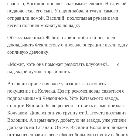
счастью, Василию попался знакомый человек. На другой
подводе ехал его сын. У парня забрали тулуп, самого
отправили домой. Василий, похлопывая рукавицами,
весело погонял мохнатую лошадку.
Обескураженный Жабин, словно побитый пес, шел
докладывать Феклистову о провале операции: взяли одну
сопливую девчонку.
«Может, хоть она поможет размотать клубочек?» — с
надеждой думал старый шпик.
Волошин привез твердое указание — готовить
покушение на Колчака. Центр рекомендовал связаться с
подпольщиками Челябинска, Усть-Катавского завода,
станции Вязовой. Было решено готовить взрыв поезда с
Колчаком. Диверсионную группу от Златоуста возглавит
Волошин. А взрывчатку, добытую на заводе, уже успели
доставить на Таганай. Он же, Василий Волошин, должен
потом переправить через фронт большую группу рабочих