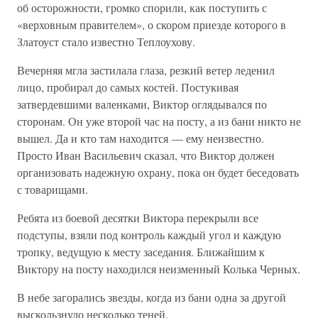
об осторожности, громко спорили, как поступить с
«верховным правителем», о скором приезде которого в
Златоуст стало известно Теплоухову.
Вечерняя мгла застилала глаза, резкий ветер леденил
лицо, пробирал до самых костей. Постукивая
затвердевшими валенками, Виктор оглядывался по
сторонам. Он уже второй час на посту, а из бани никто не
вышел. Да и кто там находится — ему неизвестно.
Просто Иван Васильевич сказал, что Виктор должен
организовать надежную охрану, пока он будет беседовать
с товарищами.
Ребята из боевой десятки Виктора перекрыли все
подступы, взяли под контроль каждый угол и каждую
тропку, ведущую к месту заседания. Ближайшим к
Виктору на посту находился неизменный Колька Черных.
В небе загорались звезды, когда из бани одна за другой
выскользнуло несколько теней.