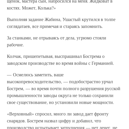
щенок, мастера сын, набросился на меня. Жидковат в
костях. Может, Колька?»
Выполняя задание Жабина, Ушастый крутился в толпе
соглядатаев, все примечая и стараясь запомнить.
За станками, не отрываясь от дела, угрюмо стояли
рабочие.
Колчак, пришепетывая, выспрашивал Бострема о
заводском производстве во время войны с Германией.
— Осмелюсь заметить, ваше
высокопревосходительство, — подобострастно урчал
Бострем, — во время почти полного разрушения русской
промышленности заводы округа не только сохранили
свое существование, но установили новые мощности.
«Верховный» спросил, много ли завод дает фронту
снарядов. Бострем назвал цифру и добавил, что
производство испытывает затруднения — нет денег, не