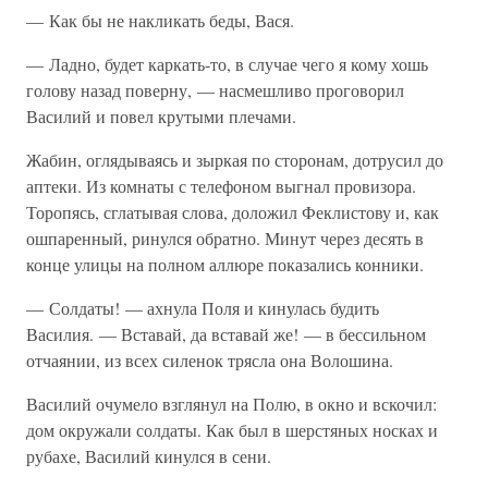
— Как бы не накликать беды, Вася.
— Ладно, будет каркать-то, в случае чего я кому хошь
голову назад поверну, — насмешливо проговорил
Василий и повел крутыми плечами.
Жабин, оглядываясь и зыркая по сторонам, дотрусил до
аптеки. Из комнаты с телефоном выгнал провизора.
Торопясь, сглатывая слова, доложил Феклистову и, как
ошпаренный, ринулся обратно. Минут через десять в
конце улицы на полном аллюре показались конники.
— Солдаты! — ахнула Поля и кинулась будить
Василия. — Вставай, да вставай же! — в бессильном
отчаянии, из всех силенок трясла она Волошина.
Василий очумело взглянул на Полю, в окно и вскочил:
дом окружали солдаты. Как был в шерстяных носках и
рубахе, Василий кинулся в сени.