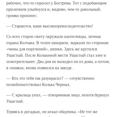
рабочих, что-то спросил у Бострема. Тот с подобающим
приличием улыбнулся и, видимо, чем-то довольный,
громко произнес:
— Стараются, ваше высокопревосходительство!
Со всех сторон свиту окружали каппелевцы, личная
охрана Колчака. В толпе шныряли, зыркали по сторонам
«чины для поручений», шпики. Здесь же крутился
Ушастый. После Колькиной мести Ушастый стал злее и
осмотрительнее. Два дня не выходил он из дома, а потом,
в синяках, вновь появился на заводе.
— Кто это тебя так разукрасил? — сочувственно
полюбопытствовал Колька Черных.
— С крыльца упал, — отворачивая лицо, нехотя буркнул
Ушастый.
Теряясь в догадках, он искал обидчика. «Не тот же