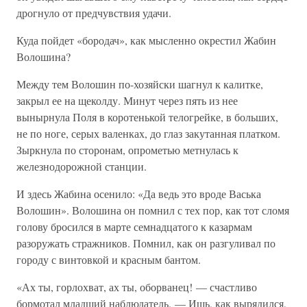
дрогнуло от предчувствия удачи.
Куда пойдет «бородач», как мысленно окрестил Жабин
Волошина?
Между тем Волошин по-хозяйски шагнул к калитке,
закрыл ее на щеколду. Минут через пять из нее
вынырнула Поля в коротенькой телогрейке, в больших,
не по ноге, серых валенках, до глаз закутанная платком.
Зыркнула по сторонам, опрометью метнулась к
железнодорожной станции.
И здесь Жабина осенило: «Да ведь это вроде Васька
Волошин». Волошина он помнил с тех пор, как тот сломя
голову бросился в марте семнадцатого к казармам
разоружать стражников. Помнил, как он разгуливал по
городу с винтовкой и красным бантом.
«Ах ты, горлохват, ах ты, оборванец! — счастливо
бормотал младший наблюдатель. — Ишь, как вырядился,