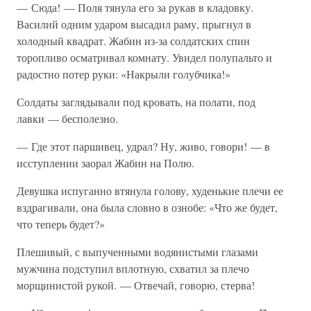
— Сюда! — Поля тянула его за рукав в кладовку.
Василий одним ударом высадил раму, прыгнул в
холодный квадрат. Жабин из-за солдатских спин
торопливо осматривал комнату. Увидел полупальто и
радостно потер руки: «Накрыли голубчика!»
Солдаты заглядывали под кровать, на полати, под
лавки — бесполезно.
— Где этот паршивец, удрал? Ну, живо, говори! — в
исступлении заорал Жабин на Полю.
Девушка испуганно втянула голову, худенькие плечи ее
вздрагивали, она была словно в ознобе: «Что же будет,
что теперь будет?»
Плешивый, с выпученными водянистыми глазами
мужчина подступил вплотную, схватил за плечо
морщинистой рукой. — Отвечай, говорю, стерва!