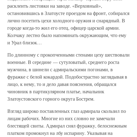
расклеить листовки на заводе. «Верховный»,
остановившись в Златоусте проездом на фронт, собирался
лично посетить цехи холодного оружия и снарядный. В
городе когда-то жил его отец, офицер царской армии.
Колчаку лестно было напоминать окружающим, что ему
и Урал близок…
По длинному с прокопченными стенами цеху шествовали
военные. В середине — сутуловатый, среднего роста
мужчина, в шинели с адмиральскими погонами, в
фуражке с белой кокардой. Подобострастно заглядывая в
лицо, к нему, то и дело давая пояснения, обращался
чиновник в партикулярном платье, начальник
Златоустовского горного округа Бострем.
Взгляд широко поставленных глаз адмирала скользил по
лицам рабочих. Многие из них словно не замечали
блестящей свиты. Адмирал снял фуражку, белоснежным
платком промокнул на лбу испарину. Указывая на