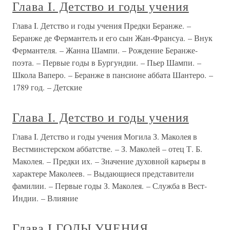
Глава I. Детство и годы учения
Глава I. Детство и годы учения Предки Беранже. –
Беранже де Фермантелъ и его сын Жан-Франсуа. – Внук
Фермантеля. – Жанна Шампи. – Рождение Беранже-
поэта. – Первые годы в Бургундии. – Пьер Шампи. –
Школа Ваперо. – Беранже в пансионе аббата Шантеро. –
1789 год. – Детские
Глава I. Детство и годы учения
Глава I. Детство и годы учения Могила З. Маколея в
Вестминстерском аббатстве. – З. Маколей – отец Т. Б.
Маколея. – Предки их. – Значение духовной карьеры в
характере Маколеев. – Выдающиеся представители
фамилии. – Первые годы З. Маколея. – Служба в Вест-
Индии. – Влияние
Глава I ГОДЫ УЧЕНИЯ