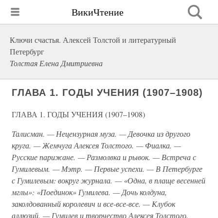
ВикиЧтение
Ключи счастья. Алексей Толстой и литературный
Петербург
Толстая Елена Дмитриевна
ГЛАВА 1. ГОДЫ УЧЕНИЯ (1907–1908)
ГЛАВА 1. ГОДЫ УЧЕНИЯ (1907–1908)
Талисман. — Нецензурная муза. — Девочка из другого
круга. — Жемчуга Алексея Толстого. — Фиалка. —
Русские парижане. — Размолвка и рывок. — Встреча с
Гумилевым. — Мэтр. — Первые успехи. — В Петербурге
с Гумилевым: вокруг журнала. — «Одна, в плаще весенней
мглы»: «Поединок» Гумилева. — Дочь колдуна,
заколдованный королевич и все-все-все. — Клубок
аллюзий. — Гумилев и творчество Алексея Толстого.