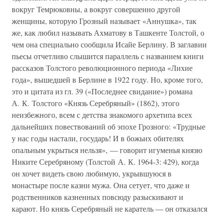
вокруг Темрюковны, а вокруг совершенно другой
женщины, которую Грозный называет «Аннушка», так
же, как любил называть Ахматову в Ташкенте Толстой, о
чем она специально сообщила Исайе Берлину. В заглавии
пьесы отчетливо слышится параллель с названием книги
рассказов Толстого революционного периода «Лихие
года», вышедшей в Берлине в 1922 году. Но, кроме того,
это и цитата из гл. 39 («Последнее свидание») романа
А. К. Толстого «Князь Серебряный» (1862), этого
неизбежного, всем с детства знакомого архетипа всех
дальнейших повествований об эпохе Грозного: «Трудные
у нас годы настали, государь! И в божьих обителях
опальным укрыться нельзя», — говорит игуменья князю
Никите Серебряному (Толстой А. К. 1964-3: 429), когда
он хочет видеть свою любимую, укрывшуюся в
монастыре после казни мужа. Она сетует, что даже и
родственников казненных повсюду разыскивают и
карают. Но князь Серебряный не каратель — он отказался