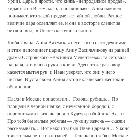
Урии). Царь, в ярости, что князь «непродажное продал»,
кидается на Вяземского, и появившаяся Анна наконец
понимает, кто такой предмет ее тайной любви. Ратное
величие царя ослепляет ее, и она в восторге следит за
битвой, видя в Иване сказочного воина.
Любя Ивана, Анна Вяземская несогласна с его деяниями
и этим напоминает царицу Анну Васильчикову из ранней
драмы Островского «Василиса Мелентьева»: та сетовала
на царя, что у него руки в крови. Здесь тоже разговор
касается мытья рук, и Иван уверяет, что они у него
чистые. В уста своей Анны автор вкладывает жестокие
обвинения:
Плахи в Москве понаставил… Головы рубишь… По
площади в черной шапке, с нечесанной бородой, с
опричниками скачешь, ровно Кудеяр-разбойник. Эх, ты…
Про тебя бы малым ребятам — лучину зажечь — сказки
рассказывать… Вот какой ты был Иван-царевич… У коня
твоего дым летел из ноздрей… Теперь про тебя в Москве