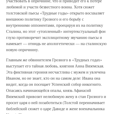
участвовать в опричнине, что и приводит его к потере
любимой и участи безвестного воина. Хотя сюжет
толстовской пьесы «Трудные годы» открыто восхваляет
внешнюю политику Грозного и его борьбу с
внутренними оппонентами, проецируя их на политику
Сталина, но этот «утопленный» интертекстуальный фон
глухо противоречит эксплицитному звучанию пьесы и
намекает — отнюдь не апологетически — на сталинскую
новую опричнину.
Главным же обвинителем Грозного в «Трудных годах»
выступает его тайная любовь, княгиня Анна Вяземская.
Эта фиктивная героиня несчастлива с мужем и увлечена
Иваном, но не знает, кто он на самом деле: Ивана она
видит, когда он посещает Успенский собор инкогнито.
Опасаясь начинающейся опалы, князь Афанасий
Вяземский привозит нелюбимую жену в стан Грозного и
просит царя о ней позаботиться (Толстой переиначивает
библейский сюжет о царе Давиде и жене военачальника