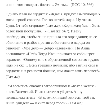
и шопотом говорить боятся… Эх, ты… (ПСС-10: 566).
Однако Иван не сердится: «Ждал я, придут взыскующие к
моей черной совести. Только не тебя ждал. Ну что ж.
Суди. От тебя стерплю» (Там же); «Кори, жалуйся… Хоть
голос твой послушаю…» (Там же: 567). Ивану
необходимо, чтобы Анна приняла его оправдания; на ее
обвинение в разбое против собственного народа он
отвечает: «Мое дело — добро человекам». Но Анна
восклицает: «Нет!» Тогда Иван признает за собой грех
гордости: «Одному мне с обремененной совестью трудно
идти на суд… Есмь грешник великий; ибо взял на себя в
гордости и в ревности больше, чем может взять человек!»
(Там же).
Тем временем оказался заговорщиком и «взят в железа»
князь Вяземский. Иван пытается убедить Анну
принадлежать ему: «В котел кипящий кинусь, чтоб ты,
Анна, увидела — я чист перед тобой» (Там же);