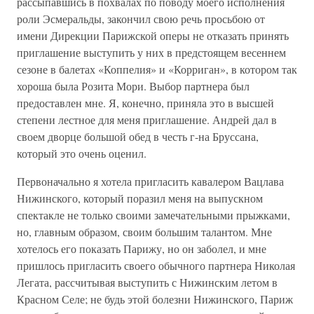
рассыпавшись в похвалах по поводу моего исполнения
роли Эсмеральды, закончил свою речь просьбою от
имени Дирекции Парижской оперы не отказать принять
приглашение выступить у них в предстоящем весеннем
сезоне в балетах «Коппелия» и «Корриган», в котором так
хороша была Розита Мори. Выбор партнера был
предоставлен мне. Я, конечно, приняла это в высшей
степени лестное для меня приглашение. Андрей дал в
своем дворце большой обед в честь г-на Бруссана,
который это очень оценил.
Первоначально я хотела пригласить кавалером Вацлава
Нижинского, который поразил меня на выпускном
спектакле не только своими замечательными прыжками,
но, главным образом, своим большим талантом. Мне
хотелось его показать Парижу, но он заболел, и мне
пришлось пригласить своего обычного партнера Николая
Легата, рассчитывая выступить с Нижинским летом в
Красном Селе; не будь этой болезни Нижинского, Париж