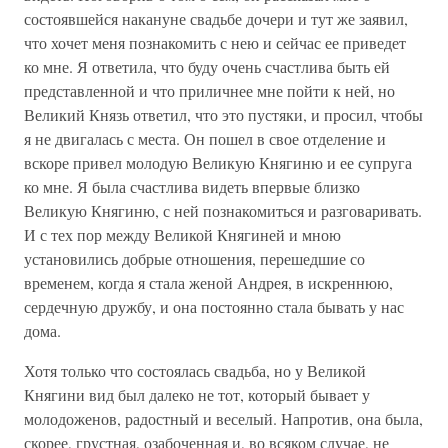
состоявшейся накануне свадьбе дочери и тут же заявил,
что хочет меня познакомить с нею и сейчас ее приведет
ко мне. Я ответила, что буду очень счастлива быть ей
представленной и что приличнее мне пойти к ней, но
Великий Князь ответил, что это пустяки, и просил, чтобы
я не двигалась с места. Он пошел в свое отделение и
вскоре привел молодую Великую Княгиню и ее супруга
ко мне. Я была счастлива видеть впервые близко
Великую Княгиню, с ней познакомиться и разговаривать.
И с тех пор между Великой Княгиней и мною
установились добрые отношения, перешедшие со
временем, когда я стала женой Андрея, в искреннюю,
сердечную дружбу, и она постоянно стала бывать у нас
дома.
Хотя только что состоялась свадьба, но у Великой
Княгини вид был далеко не тот, который бывает у
молодоженов, радостный и веселый. Напротив, она была,
скорее, грустная, озабоченная и, во всяком случае, не