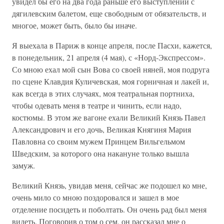
увидел бы его на два года раньше его выступлений с
дягилевским балетом, еще свободным от обязательств, и
многое, может быть, было бы иначе.
Я выехала в Париж в конце апреля, после Пасхи, кажется,
в понедельник, 21 апреля (4 мая), с «Норд-Экспрессом».
Со мною ехал мой сын Вова со своей няней, моя подруга
по сцене Клавдия Куличевская, моя горничная и лакей и,
как всегда в этих случаях, моя театральная портниха,
чтобы одевать меня в театре и чинить, если надо,
костюмы. В этом же вагоне ехали Великий Князь Павел
Александрович и его дочь, Великая Княгиня Мария
Павловна со своим мужем Принцем Вильгельмом
Шведским, за которого она накануне только вышла
замуж.
Великий Князь, увидав меня, сейчас же подошел ко мне,
очень мило со мною поздоровался и зашел в мое
отделение посидеть и поболтать. Он очень рад был меня
видеть. Поговорив о том о сем, он рассказал мне о