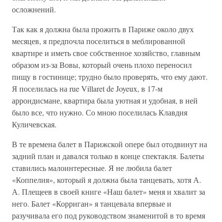
осложнений.
Так как я должна была прожить в Париже около двух
месяцев, я предпочла поселиться в меблированной
квартире и иметь свое собственное хозяйство, главным
образом из-за Вовы, который очень плохо переносил
пищу в гостинице; трудно было проверять, что ему дают.
Я поселилась на rue Villaret de Joyeux, в 17-м
аррондисмане, квартира была уютная и удобная, в ней
было все, что нужно. Со мною поселилась Клавдия
Куличевская.
В те времена балет в Парижской опере был отодвинут на
задний план и давался только в конце спектакля. Балеты
ставились малоинтересные. Я не любила балет
«Коппелия», который я должна была танцевать, хотя А.
А. Плещеев в своей книге «Наш балет» меня и хвалит за
него. Балет «Корриган» я танцевала впервые и
разучивала его под руководством знаменитой в то время