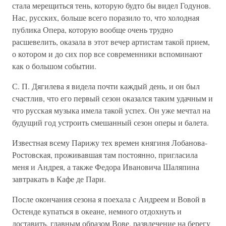
стала мерещиться тень, которую будто бы видел Годунов.
Нас, русских, больше всего поразило то, что холодная
публика Опера, которую вообще очень трудно
расшевелить, оказала в этот вечер артистам такой прием,
о котором и до сих пор все современники вспоминают
как о большом событии.
С. П. Дягилева я видела почти каждый день, и он был
счастлив, что его первый сезон оказался таким удачным и
что русская музыка имела такой успех. Он уже мечтал на
будущий год устроить смешанный сезон оперы и балета.
Известная всему Парижу тех времен княгиня Лобанова-
Ростовская, проживавшая там постоянно, пригласила
меня и Андрея, а также Федора Ивановича Шаляпина
завтракать в Кафе де Пари.
После окончания сезона я поехала с Андреем и Вовой в
Остенде купаться в океане, немного отдохнуть и
доставить, главным образом Вове, развлечение на берегу