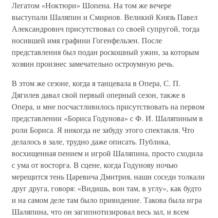
Легатом «Ноктюрн» Шопена. На том же вечере
выступали Шаляпин и Смирнов. Великий Князь Павел
Александрович присутствовал со своей супругой, тогда
носившей имя графини Гогенфельзен. После
представления был подан роскошный ужин, за которым
хозяин произнес замечательно остроумную речь.
В этом же сезоне, когда я танцевала в Опера, С. П.
Дягилев давал свой первый оперный сезон, также в
Опера, и мне посчастливилось присутствовать на первом
представлении «Бориса Годунова» с Ф. И. Шаляпиным в
роли Бориса. Я никогда не забуду этого спектакля. Что
делалось в зале, трудно даже описать. Публика,
восхищенная пением и игрой Шаляпина, просто сходила
с ума от восторга. В сцене, когда Годунову ночью
мерещится тень Царевича Дмитрия, наши соседи толкали
друг друга, говоря: «Видишь, вон там, в углу», как будто
и на самом деле там было привидение. Такова была игра
Шаляпина, что он загипнотизировал весь зал, и всем