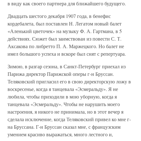
в виду как своего партнера для ближайшего будущего.
Двадцать шестого декабря 1907 года, в бенефис
кордебалета, был поставлен Н. Легатом новый балет
«Аленький цветочек» на музыку Ф. А. Гартмана, в 5
действиях. Сюжет был заимствован из повести С. Т.
Аксакова по либретто П. А. Маржецкого. Но балет не
имел большого успеха и вскоре был снят с репертуара.
Зимою, в разгар сезона, в Санкт-Петербург приехал из
Парижа директор Парижской оперы г-н Бруссан.
Теляковский пригласил его в свою директорскую ложу в
воскресенье, когда я танцевала «Эсмеральду». Я не
любила, чтобы приходили в мою уборную, когда я
танцевала «Эсмеральду». Чтобы не нарушить моего
настроения, я никого не принимала, но в этот вечер я
сделала исключение, когда Теляковский привел ко мне г-
на Бруссана. Г-н Бруссан сказал мне, с французским
умением красиво выражаться, много лестного и,