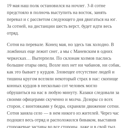
19 мая наш полк остановился на ночлег. 3-й сотне
предстояло в полночь выступить на восток, занять
перевал и с рассветом следующего дня двигаться на юг.
За сотней, на дистанции шесть верст, будет идти весь
отряд.
Сотня на перевале. Конец мая, но здесь так холодно. В
ложбинах еще лежит снег, а мы с Маневским в одних
черкесках… Вытерпели. По склонам холмов паслись
большие отары овец. Возле них нет ни чабанов, ни собак,
как это бывает у курдов. Зловещее отсутствие людей и
тишина кругом вселяли некоторый страх в нас: скопище
конных курдов в несколько сот человек могло
обрушиться на нас в любую минуту. Казаки следовали за
своими офицерами скученно и молча. Дозоры со всех
сторон, с винтовками у бедра, охраняли движение сотни.
Сотня заняла село — в нем никого из жителей. Через час
подошел весь отряд и расположился биваком, выставив
сторожевые заставы во все стороны, даже и в свой тыл.