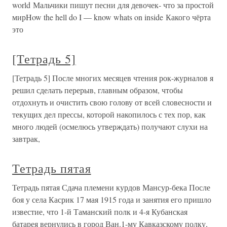
world Мальчики пишут песни для девочек- что за простой
мирHow the hell do I — know whats on inside Какого чёрта
это
[Тетрадь 5]
[Тетрадь 5] После многих месяцев чтения рок-журналов я
решил сделать перерыв, главным образом, чтобы
отдохнуть и очистить свою голову от всей словесности и
текущих дел прессы, которой накопилось с тех пор, как
много людей (осмелюсь утверждать) получают слухи на
завтрак,
Тетрадь пятая
Тетрадь пятая Сдача племени курдов Мансур-бека После
боя у села Касрик 17 мая 1915 года и занятия его пришло
известие, что 1-й Таманский полк и 4-я Кубанская
батарея вернулись в город Ван.1-му Кавказскому полку,