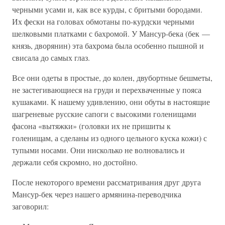
черными усами и, как все курды, с бритыми бородами.
Их фески на головах обмотаны по-курдски черными
шелковыми платками с бахромой. У Мансур-бека (бек —
князь, дворянин) эта бахрома была особенно пышной и
свисала до самых глаз.
Все они одеты в простые, до колен, двубортные бешметы,
не застегивающиеся на груди и перехваченные у пояса
кушаками. К нашему удивлению, они обуты в настоящие
шагреневые русские сапоги с высокими голенищами
фасона «вытяжки» (головки их не пришиты к
голенищам, а сделаны из одного цельного куска кожи) с
тупыми носами. Они нисколько не волновались и
держали себя скромно, но достойно.
После некоторого времени рассматривания друг друга
Мансур-бек через нашего армянина-переводчика
заговорил: