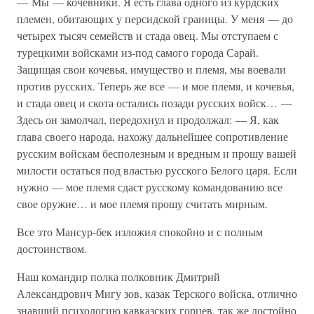
— Мы — кочевники. Я есть глава одного из курдских
племен, обитающих у персидской границы. У меня — до
четырех тысяч семейств и стада овец. Мы отступаем с
турецкими войсками из-под самого города Сарай.
Защищая свои кочевья, имущество и племя, мы воевали
против русских. Теперь же все — и мое племя, и кочевья,
и стада овец и скота остались позади русских войск… —
Здесь он замолчал, передохнул и продолжал: — Я, как
глава своего народа, нахожу дальнейшее сопротивление
русским войскам бесполезным и вредным и прошу вашей
милости остаться под властью русского Белого царя. Если
нужно — мое племя сдаст русскому командованию все
свое оружие… и мое племя прошу считать мирным.
Все это Мансур-бек изложил спокойно и с полным
достоинством.
Наш командир полка полковник Дмитрий
Александрович Мигу зов, казак Терского войска, отлично
знавший психологию кавказских горцев, так же достойно