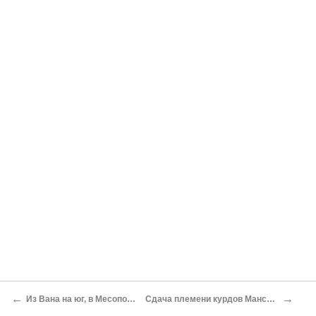
←
→
Из Вана на юг, в Месопотамию
Сдача племени курдов Мансур-бека