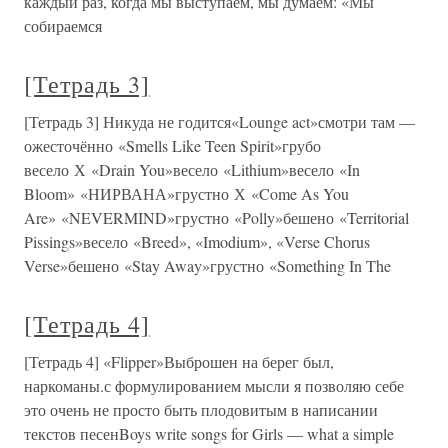
каждый раз, когда мы выступаем, мы думаем: «Мы
собираемся
[Тетрадь 3]
[Тетрадь 3] Никуда не годится«Lounge act»смотри там —
ожесточённо «Smells Like Teen Spirit»грубо
весело Х «Drain You»весело «Lithium»весело «In
Bloom» «НИРВАНА»грустно Х «Come As You
Are» «NEVERMIND»грустно «Polly»бешено «Territorial
Pissings»весело «Breed», «Imodium», «Verse Chorus
Verse»бешено «Stay Away»грустно «Something In The
[Тетрадь 4]
[Тетрадь 4] «Flipper»Выброшен на берег был,
наркоманы.с формулированием мысли я позволяю себе
это очень не просто быть плодовитым в написании
текстов песенBoys write songs for Girls — what a simple