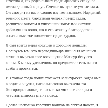
качества и, как редко бывает среди арабских скакунов,
имела длинный корпус. Смелые выпуклые умные глаза.
Он смотрит на вас и словно изучает взглядом. Нарядный,
зеленого цвета, бархатный чепрак поверх седла,
расшитый золотом и унизанный золотыми кистями,
добавлял как коню, так и его хозяину благородства и
означал высокое положение среди курдов.
Я был всегда неравнодушен к хорошим лошадям.
Пользуясь тем, что переводчик-армянин был от нашей
сотни, я выразил свое восхищение Мансур-беку его
конем. К моему удивлению, он предложил сесть на его
араба и проехаться.
И я только тогда понял этот жест Мансур-бека, когда был
в седле и ощутил, насколько тонко выезжена эта
благородная лошадь и насколько мягки ее аллюры и
чувствительность рта на повод.
Сделав несколько коротких вольтов на легком намете, я