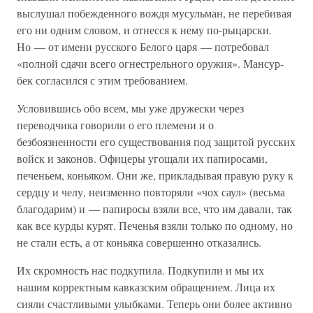
выслушал побежденного вождя мусульман, не перебивая
его ни одним словом, и отнесся к нему по-рыцарски.
Но — от имени русского Белого царя — потребовал
«полной сдачи всего огнестрельного оружия». Мансур-
бек согласился с этим требованием.
Условившись обо всем, мы уже дружески через
переводчика говорили о его племени и о
безбоязненности его существования под защитой русских
войск и законов. Офицеры угощали их папиросами,
печеньем, коньяком. Они же, прикладывая правую руку к
сердцу и челу, неизменно повторяли «чох саул» (весьма
благодарим) и — папиросы взяли все, что им давали, так
как все курды курят. Печенья взяли только по одному, но
не стали есть, а от коньяка совершенно отказались.
Их скромность нас подкупила. Подкупили и мы их
нашим корректным кавказским обращением. Лица их
сияли счастливыми улыбками. Теперь они более активно