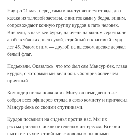
Наутро 21 мая, перед самым выступлением отряда, два
казака из тыловой заставы, с винтовками у бедра, видим,
сопровождают конную группу курдов в пять человек.
Впереди, в казачьей бурке, на очень нарядном сером коне-
арабе в яблоках, шел сухой, стройный и красивый курд
лет 45. Рядом с ним — другой на высоком древке держал
белый флаг.
Подъехали. Оказалось, что это был сам Мансур-бек, глава
курдов, с которыми мы вели бой. Сюрприз более чем
приятный.
Командир полка полковник Мигузов немедленно же
собрал всех офицеров отряда в свою комнату и пригласил
Мансур-бека со своими спутниками.
Курдов посадили на сиденья против нас. Мы их
рассматривали с исключительным интересом. Все они
высокие, сухие, стройные, с довольно пышными