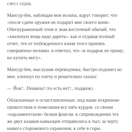
слез с седла.
Мансур-бек, наблюдая мои вольты, вдруг говорит, что
«после сдачи оружия он подарит мне своего коня».
Обескураженный этим и зная восточный обычай, что
«хваленую вещь надо дарить», как и отдавая полный
отчет, что от побежденного князя этого принять
совершенно неловко, я ответил, что «в подарок не приму,
но купить могу».
Мансур-бек, выслушав переводчика, быстро подошел ко
мне, хлопнул по плечу и решительно сказал:
— Йок!.. Пешкеш! (то есть нет!., подарок).
Обласканные и осчастливленные, под наши искренние
приветствия и пожелания все пять курдов, со своим
«парламентским» белым флагом, в сопровождении тех
же двух казаков-кавказцев отправились в тыл, за черту
нашего сторожевого охранения, к себе в горы.