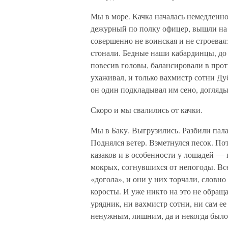
Мы в море. Качка началась немедленно
дежурный по полку офицер, вышли на 
совершенно не воинская и не строевая:
стонали. Бедные наши кабардинцы, до
повесив головы, балансировали в прот
ухаживал, и только вахмистр сотни Дуб
он один подкладывал им сено, догляды
Скоро и мы свалились от качки.
Мы в Баку. Выгрузились. Разбили пал
Поднялся ветер. Взметнулся песок. П
казаков и в особенности у лошадей —
мокрых, согнувшихся от непогоды. Все
«догола», и они у них торчали, словн
коросты. И уже никто на это не обра
урядник, ни вахмистр сотни, ни сам ее
ненужным, лишним, да и некогда было,