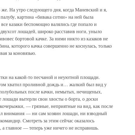
 же. На утро следующего дня, когда Маневский и я,
палубу, картина «бивака сотни» на ней была
 все казаки беспомощно валялись где попало и
 двухсот лошадей, широко расставив ноги, уныло
ивовес бортовой качке. За ними никто из казаков не
ина, которого качка совершенно не коснулась, только
вая за коновязью.
атки на какой-то песчаной и неуютной площади.
отом хватил проливной дождь и… жалкий был вид у
 полубольных после качки, немытых, нечищеных,
 лошади вытерли свои хвосты о борта, о доски
о кочерыжки, — грязные, неприятные на вид, как после
щал внимания — ни сам хозяин лошади, ни взводный
 командир. Смотреть за этим сейчас оказалось
 а главное — теперь уже ничего не исправишь.