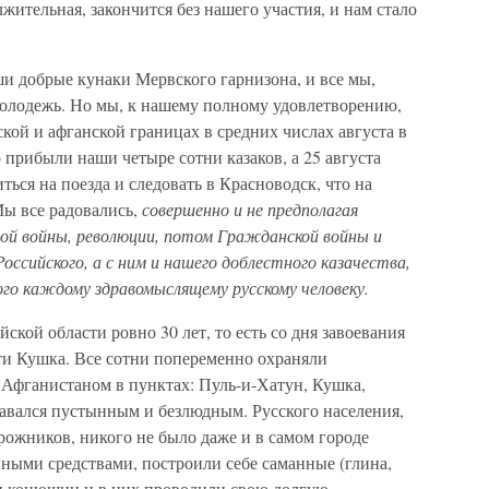
лжительная, закончится без нашего участия, и нам стало
и добрые кунаки Мервского гарнизона, и все мы,
молодежь. Но мы, к нашему полному удовлетворению,
ской и афганской границах в средних числах августа в
 прибыли наши четыре сотни казаков, а 25 августа
ся на поезда и следовать в Красноводск, что на
Мы все радовались,
совершенно и не предполагая
той войны, революции, потом Гражданской войны и
оссийского, а с ним и нашего доблестного казачества,
ого каждому здравомыслящему русскому человеку.
ской области ровно 30 лет, то есть со дня завоевания
сти Кушка. Все сотни попеременно охраняли
 Афганистаном в пунктах: Пуль-и-Хатун, Кушка,
ставался пустынным и безлюдным. Русского населения,
рожников, никого не было даже и в самом городе
ными средствами, построили себе саманные (глина,
 и конюшни и в них проводили свою долгую