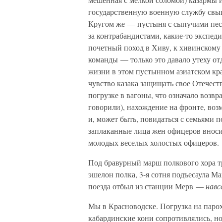
государственную военную службу свыше
Кругом же — пустыня с сыпучими пес
за контрабандистами, какие-то экспе
почетный поход в Хиву, к хивинскому
команды — только это давало утеху о
жизни в этом пустынном азиатском крае
чувство казака защищать свое Отечест
погрузке в вагоны, что означало возвр
говорили), нахождение на фронте, воз
и, может быть, повидаться с семьями 
заплаканные лица жен офицеров вноси
молодых веселых холостых офицеров.
Под бравурный марш полкового хора т
эшелон полка, 3-я сотня подъесаула М
поезда отбыл из станции Мерв —
навс
Мы в Красноводске. Погрузка на паро
кабардинские кони сопротивлялись, но