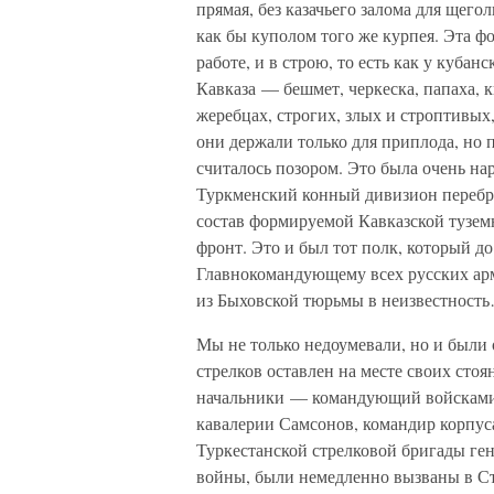
прямая, без казачьего залома для щег
как бы куполом того же курпея. Эта ф
работе, и в строю, то есть как у кубан
Кавказа — бешмет, черкеска, папаха, 
жеребцах, строгих, злых и строптивых
они держали только для приплода, но п
считалось позором. Это была очень на
Туркменский конный дивизион переброс
состав формируемой Кавказской тузем
фронт. Это и был тот полк, который д
Главнокомандующему всех русских ар
из Быховской тюрьмы в неизвестность
Мы не только недоумевали, но и были
стрелков оставлен на месте своих стоя
начальники — командующий войсками 
кавалерии Самсонов, командир корпус
Туркестанской стрелковой бригады ген
войны, были немедленно вызваны в С