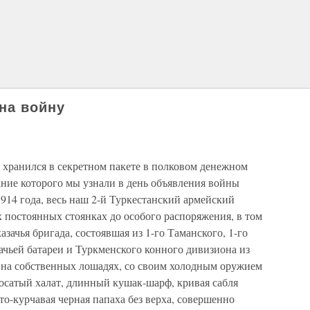
на войну
хранился в секретном пакете в полковом денежном
ание которого мы узнали в день объявления войны
914 года, весь наш 2-й Туркестанский армейский
х постоянных стоянках до особого распоряжения, в том
азачья бригада, состоявшая из 1-го Таманского, 1-го
зачьей батареи и Туркменского конного дивизиона из
 на собственных лошадях, со своим холодным оружием
сатый халат, длинный кушак-шарф, кривая сабля
то-курчавая черная папаха без верха, совершенно