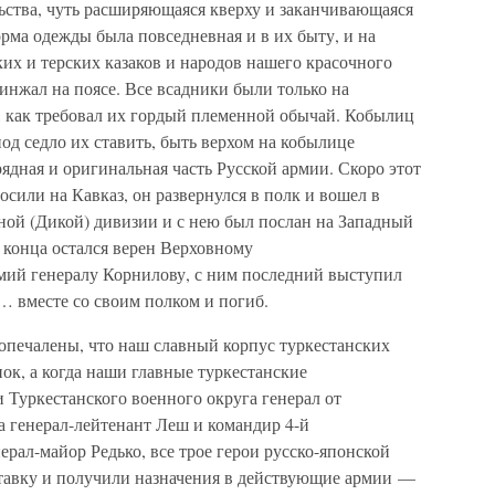
ольства, чуть расширяющаяся кверху и заканчивающаяся
орма одежды была повседневная и в их быту, и на
ских и терских казаков и народов нашего красочного
кинжал на поясе. Все всадники были только на
, как требовал их гордый племенной обычай. Кобылиц
од седло их ставить, быть верхом на кобылице
рядная и оригинальная часть Русской армии. Скоро этот
или на Кавказ, он развернулся в полк и вошел в
ной (Дикой) дивизии и с нею был послан на Западный
о конца остался верен Верховному
мий генералу Корнилову, с ним последний выступил
… вместе со своим полком и погиб.
 опечалены, что наш славный корпус туркестанских
нок, а когда наши главные туркестанские
Туркестанского военного округа генерал от
а генерал-лейтенант Леш и командир 4-й
ерал-майор Редько, все трое герои русско-японской
тавку и получили назначения в действующие армии —