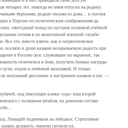
 четырех лет, никогда не имея отпуска на родину.
чаными бурунами, редкие письма из дома… и погоня
диции в Персию по политическим соображениям да
 хану, ежегодный поход по пустыне полковой учебной
тдельным сотням в их монотонной военной службе-
. Все это, вместе взятое, как и патриотическое
во, вселяло в души казаков нескрываемую радость при
ащение в Россию (все, служившие на окраинах, так
можность отличиться в боях, получить боевые награды
по пути, отцом и любимой женушкой. И только
ли ненужный диссонанс в настроение казаков и нас —
рубачей, под ликующие клики «ура» наш второй
аневского с полковым штабом, на длинном составе
егда…
ход. Лошадей поднимали на лебедках. Строптивые
 казаки деловито, умеючи грузили их.