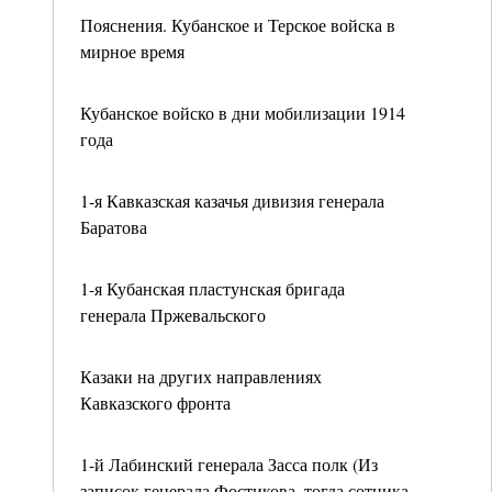
Пояснения. Кубанское и Терское войска в
мирное время
Кубанское войско в дни мобилизации 1914
года
1-я Кавказская казачья дивизия генерала
Баратова
1-я Кубанская пластунская бригада
генерала Пржевальского
Казаки на других направлениях
Кавказского фронта
1-й Лабинский генерала Засса полк (Из
записок генерала Фостикова, тогда сотника