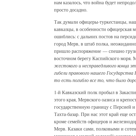
нам казалось, что война будет непродо
просто досадно.
Так думали офицеры-туркестанцы, наш
кавказцы, в особенности офицерская 
ошиблись: с дальних постов на персид
город Мерв, в штаб полка, неожиданно
пришло распоряжение — спешно грузить
восточном берегу Каспийского моря. 
жестокого и несправедливого конца э
гибели правового нашего Государства Р
то есть погибло все то, что было дор
1-й Кавказский полк пробыл в Закаспий
этого края, Мервского оазиса и крепо
государственную границу с Персией и
Тахта-базар. При нас этот край еще о
кроме семейств офицеров и железнодо
Мерв. Казаки сами, полковыми и сотен
мешенная с мелкой соломой) казармы