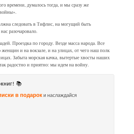
го времени, думалось тогда, и мы сразу же
 войны».
олжна следовать в Тифлис, на могущий быть
нас разочаровало.
дей. Проездка по городу. Везде масса народа. Все
 женщин и на вокзале, и на улицах, от чего наш полк
ницах. Забыта морская качка, вытертые хвосты наших
так радостно и приятно: мы идем на войну.
книг! 📚
писки в подарок
и наслаждайся