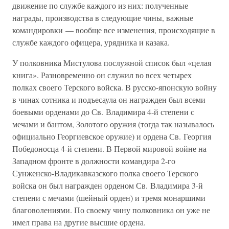
движение по службе каждого из них: полученные
награды, производства в следующие чины, важные
командировки — вообще все изменения, происходящие в
службе каждого офицера, урядника и казака.
У полковника Мистулова послужной список был «целая
книга». Разновременно он служил во всех четырех
полках своего Терского войска. В русско-японскую войну
в чинах сотника и подъесаула он награжден был всеми
боевыми орденами до Св. Владимира 4-й степени с
мечами и бантом, Золотого оружия (тогда так называлось
официально Георгиевское оружие) и ордена Св. Георгия
Победоносца 4-й степени. В Первой мировой войне на
Западном фронте в должности командира 2-го
Сунженско-Владикавказского полка своего Терского
войска он был награжден орденом Св. Владимира 3-й
степени с мечами (шейный орден) и тремя монаршими
благоволениями. По своему чину полковника он уже не
имел права на другие высшие ордена.