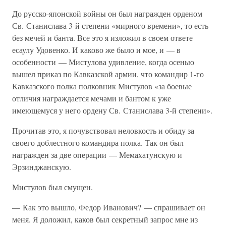
До русско-японской войны он был награжден орденом
Св. Станислава 3-й степени «мирного времени», то есть
без мечей и банта. Все это я изложил в своем ответе
есаулу Удовенко. И каково же было и мое, и — в
особенности — Мистулова удивление, когда осенью
вышел приказ по Кавказской армии, что командир 1-го
Кавказского полка полковник Мистулов «за боевые
отличия награждается мечами и бантом к уже
имеющемуся у него ордену Св. Станислава 3-й степени».
Прочитав это, я почувствовал неловкость и обиду за
своего доблестного командира полка. Так он был
награжден за две операции — Мемахатунскую и
Эрзинджанскую.
Мистулов был смущен.
— Как это вышло, Федор Иванович? — спрашивает он
меня. Я доложил, каков был секретный запрос мне из