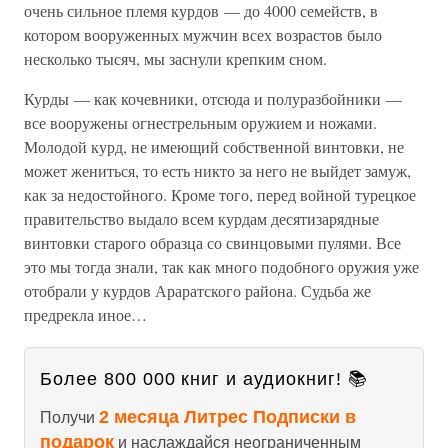
очень сильное племя курдов — до 4000 семейств, в
котором вооруженных мужчин всех возрастов было
несколько тысяч, мы заснули крепким сном.
Курды — как кочевники, отсюда и полуразбойники —
все вооружены огнестрельным оружием и ножами.
Молодой курд, не имеющий собственной винтовки, не
может жениться, то есть никто за него не выйдет замуж,
как за недостойного. Кроме того, перед войной турецкое
правительство выдало всем курдам десятизарядные
винтовки старого образца со свинцовыми пулями. Все
это мы тогда знали, так как много подобного оружия уже
отобрали у курдов Араратского района. Судьба же
предрекла иное…
Более 800 000 книг и аудиокниг! 📚
2 месяца Литрес Подписки в
Получи
подарок
и наслаждайся неограниченным