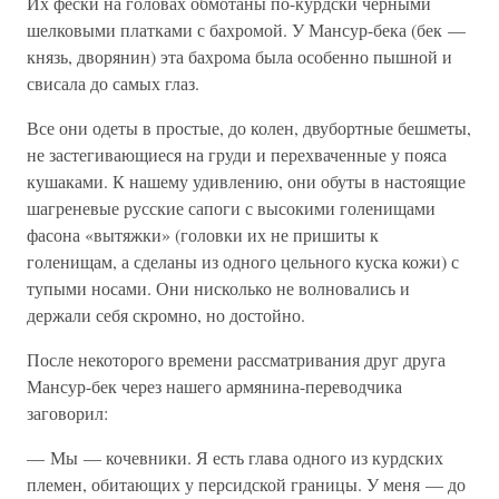
Их фески на головах обмотаны по-курдски черными
шелковыми платками с бахромой. У Мансур-бека (бек —
князь, дворянин) эта бахрома была особенно пышной и
свисала до самых глаз.
Все они одеты в простые, до колен, двубортные бешметы,
не застегивающиеся на груди и перехваченные у пояса
кушаками. К нашему удивлению, они обуты в настоящие
шагреневые русские сапоги с высокими голенищами
фасона «вытяжки» (головки их не пришиты к
голенищам, а сделаны из одного цельного куска кожи) с
тупыми носами. Они нисколько не волновались и
держали себя скромно, но достойно.
После некоторого времени рассматривания друг друга
Мансур-бек через нашего армянина-переводчика
заговорил:
— Мы — кочевники. Я есть глава одного из курдских
племен, обитающих у персидской границы. У меня — до