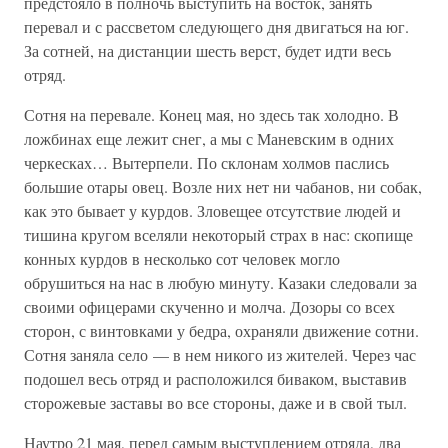
предстояло в полночь выступить на восток, занять
перевал и с рассветом следующего дня двигаться на юг.
За сотней, на дистанции шесть верст, будет идти весь
отряд.
Сотня на перевале. Конец мая, но здесь так холодно. В
ложбинах еще лежит снег, а мы с Маневским в одних
черкесках… Вытерпели. По склонам холмов паслись
большие отары овец. Возле них нет ни чабанов, ни собак,
как это бывает у курдов. Зловещее отсутствие людей и
тишина кругом вселяли некоторый страх в нас: скопище
конных курдов в несколько сот человек могло
обрушиться на нас в любую минуту. Казаки следовали за
своими офицерами скученно и молча. Дозоры со всех
сторон, с винтовками у бедра, охраняли движение сотни.
Сотня заняла село — в нем никого из жителей. Через час
подошел весь отряд и расположился биваком, выставив
сторожевые заставы во все стороны, даже и в свой тыл.
Наутро 21 мая, перед самым выступлением отряда, два