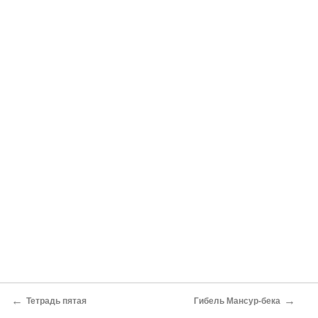
←
→
Тетрадь пятая
Гибель Мансур-бека