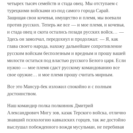
четырех тысяч семейств и стада овец. Мы отступаем с
турецкими войсками из-под самого города Сарай.
Защищая свои кочевья, имущество и племя, мы воевали
против русских. Теперь же все — и мое племя, и кочевья,
и стада овец и скота остались позади русских войск… —
Здесь он замолчал, передохнул и продолжал: — Я, как
глава своего народа, нахожу дальнейшее сопротивление
русским войскам бесполезным и вредным и прошу вашей
милости остаться под властью русского Белого царя. Если
нужно — мое племя сдаст русскому командованию все
свое оружие… и мое племя прошу считать мирным.
Все это Мансур-бек изложил спокойно и с полным
достоинством.
Наш командир полка полковник Дмитрий
Александрович Мигу зов, казак Терского войска, отлично
знавший психологию кавказских горцев, так же достойно
выслушал побежденного вождя мусульман, не перебивая