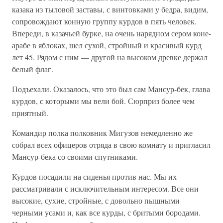
казака из тыловой заставы, с винтовками у бедра, видим,
сопровождают конную группу курдов в пять человек.
Впереди, в казачьей бурке, на очень нарядном сером коне-
арабе в яблоках, шел сухой, стройный и красивый курд
лет 45. Рядом с ним — другой на высоком древке держал
белый флаг.
Подъехали. Оказалось, что это был сам Мансур-бек, глава
курдов, с которыми мы вели бой. Сюрприз более чем
приятный.
Командир полка полковник Мигузов немедленно же
собрал всех офицеров отряда в свою комнату и пригласил
Мансур-бека со своими спутниками.
Курдов посадили на сиденья против нас. Мы их
рассматривали с исключительным интересом. Все они
высокие, сухие, стройные, с довольно пышными
черными усами и, как все курды, с бритыми бородами.