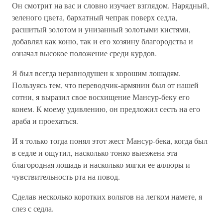
Он смотрит на вас и словно изучает взглядом. Нарядный,
зеленого цвета, бархатный чепрак поверх седла,
расшитый золотом и унизанный золотыми кистями,
добавлял как коню, так и его хозяину благородства и
означал высокое положение среди курдов.
Я был всегда неравнодушен к хорошим лошадям.
Пользуясь тем, что переводчик-армянин был от нашей
сотни, я выразил свое восхищение Мансур-беку его
конем. К моему удивлению, он предложил сесть на его
араба и проехаться.
И я только тогда понял этот жест Мансур-бека, когда был
в седле и ощутил, насколько тонко выезжена эта
благородная лошадь и насколько мягки ее аллюры и
чувствительность рта на повод.
Сделав несколько коротких вольтов на легком намете, я
слез с седла.