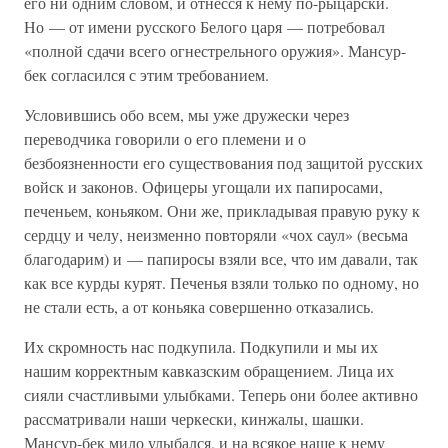
его ни одним словом, и отнесся к нему по-рыцарски.
Но — от имени русского Белого царя — потребовал
«полной сдачи всего огнестрельного оружия». Мансур-
бек согласился с этим требованием.
Условившись обо всем, мы уже дружески через
переводчика говорили о его племени и о
безбоязненности его существования под защитой русских
войск и законов. Офицеры угощали их папиросами,
печеньем, коньяком. Они же, прикладывая правую руку к
сердцу и челу, неизменно повторяли «чох саул» (весьма
благодарим) и — папиросы взяли все, что им давали, так
как все курды курят. Печенья взяли только по одному, но
не стали есть, а от коньяка совершенно отказались.
Их скромность нас подкупила. Подкупили и мы их
нашим корректным кавказским обращением. Лица их
сияли счастливыми улыбками. Теперь они более активно
рассматривали наши черкески, кинжалы, шашки.
Мансур-бек мило улыбался, и на всякое наше к нему