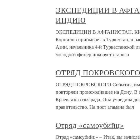
ЭКСПЕДИЦИИ В АФГА
ИНДИЮ
ЭКСПЕДИЦИИ В АФГАНИСТАН, КИТ
Корнилов прибывает в Туркестан, в р
Азии, начальника 4-й Туркестанской л
молодой офицер покоряет старого
ОТРЯД ПОКРОВСКОГ
ОТРЯД ПОКРОВСКОГО События, имевши
повторяли происходившее на Дону. В а
Краевая казачья рада. Она учредила д
правительство. На пост атамана был
Отряд «самоубийц»
Отряд «самоубийц» – Итак, вы зачислен