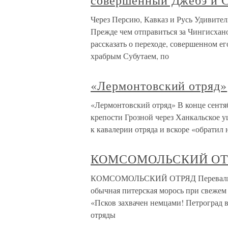
совершенный Джебэ и 
Через Персию, Кавказ и Русь Удивите
Прежде чем отправиться за Чингисхано
рассказать о переходе, совершенном 
храбрым Субутаем, по
«Лермонтовский отряд»
«Лермонтовский отряд» В конце сентяб
крепости Грозной через Ханкальское 
к кавалерии отряда и вскоре «обратил
КОМСОМОЛЬСКИЙ ОТ
КОМСОМОЛЬСКИЙ ОТРЯД Перевалил за
обычная питерская морось при свежем 
«Псков захвачен немцами! Петроград 
отряды