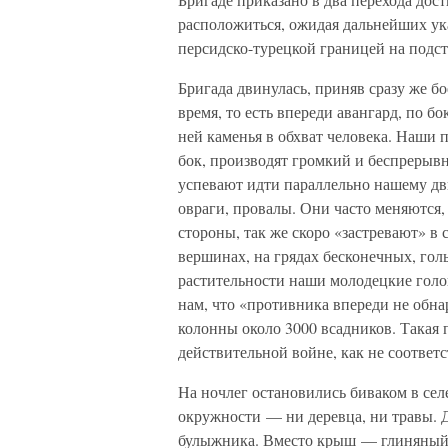
расположиться, ожидая дальнейших ук
персидско-турецкой границей на подсту
Бригада двинулась, приняв сразу же бо
время, то есть впереди авангард, по б
ней каменья в обхват человека. Наши 
бок, производят громкий и беспрерывн
успевают идти параллельно нашему дв
овраги, провалы. Они часто меняются,
стороны, так же скоро «застревают» в 
вершинах, на грядах бесконечных, гол
растительности наши молодецкие голо
нам, что «противника впереди не обна
колонны около 3000 всадников. Такая 
действительной войне, как не соответ
На ночлег остановились биваком в селе
окружности — ни деревца, ни травы. Д
булыжника. Вместо крыш — глиняный на