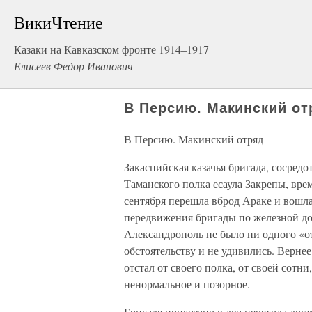
ВикиЧтение
Казаки на Кавказском фронте 1914–1917
Елисеев Федор Иванович
В Персию. Макинский от
В Персию. Макинский отряд
Закаспийская казачья бригада, сосред
Таманского полка есаула Закрепы, вре
сентября перешла вброд Араке и вошла
передвижения бригады по железной дор
Александрополь не было ни одного «от
обстоятельству и не удивились. Верне
отстал от своего полка, от своей сотни
ненормальное и позорное.
Бригаде приказано в два перехода дос