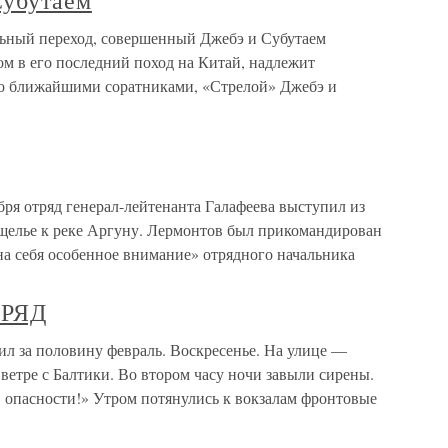
Субутаем
льный переход, совершенный Джебэ и Субутаем
м в его последний поход на Китай, надлежит
его ближайшими соратниками, «Стрелой» Джебэ и
ря отряд генерал-лейтенанта Галафеева выступил из
ущелье к реке Аргуну. Лермонтов был прикомандирован
 на себя особенное внимание» отрядного начальника
РЯД
 половину февраль. Воскресенье. На улице —
ветре с Балтики. Во втором часу ночи завыли сирены.
в опасности!» Утром потянулись к вокзалам фронтовые