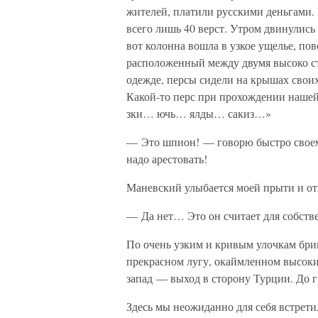
жителей, платили русскими деньгами. 
всего лишь 40 верст. Утром двинулись
вот колонна вошла в узкое ущелье, пов
расположенный между двумя высоко с
одежде, персы сидели на крышах своих
Какой-то перс при прохождении нашей
зки… ючь… ялды… сакиз…»
— Это шпион! — говорю быстро своем
надо арестовать!
Маневский улыбается моей прыти и от
— Да нет… Это он считает для собстве
По очень узким и кривым улочкам бри
прекрасном лугу, окаймленном высоки
запад — выход в сторону Турции. До г
Здесь мы неожиданно для себя встрети