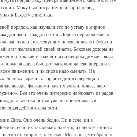
азаний. Маку был пограничный город перед
пах к Баязету с востока.
евой порядок, как изучали его по уставу в мирное
окам дозоры от каждой сотни. Дорога первобытная, на
полевые пушки, ежесекундно переваливаясь с бока на
ый лязг железа всей своей снасти. Боковые дозоры не
ижению, так как натыкаются на непроходимые гряды,
 и новые дозоры, быстро выскочив далеко вперед и в
своем движении, и их снова надо сменять. На
ых, черных, мрачных гор без единого деревца и
вные дозоры флажками, как их учили, показывают
ружено». Все это очень интересно наблюдать из рядов
походная тактика потом уже не применялась в
ствующая действительности.
нии Диза. Оно очень бедно. Ни в селе, ни в
омики, если их так можно назвать, из необтесанного
стил по хворосту и соломе. Мы за все, что брали у