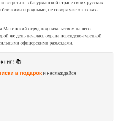
но встретить в басурманской стране своих русских
и близкими и родными, не говоря уже о казаках-
ла Макинский отряд под начальством нашего
орой же день началась охрана персидско-турецкой
 сильными офицерскими разъездами.
книг! 📚
писки в подарок
и наслаждайся