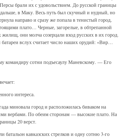
Персы брали их с удовольствием. До русской границы
 дальше, в Маку. Весь путь был скучный и нудный, но
ернула направо и сразу же попала в тенистый город,
тоящими плато… Черные, загорелые, в обтрепанной
 жилищ, они молча созерцали вход русских в их город.
 батареи вслух считает число наших орудий: «Вир…
у командиру сотни подъесаулу Маневскому. — Его
вечает:
нного интереса.
гада миновала город и расположилась биваком на
ми вербами. По обеим сторонам — высокие плато. На
раницы 20 верст.
ли батальон кавказских стрелков и одну сотню 3-го