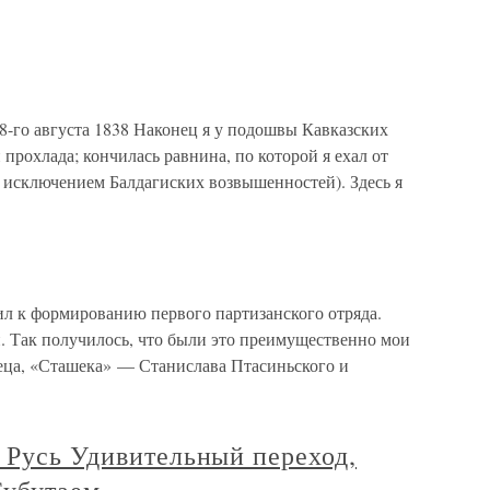
8-го августа 1838 Наконец я у подошвы Кавказских
 прохлада; кончилась равнина, по которой я ехал от
а исключением Балдагиских возвышенностей). Здесь я
л к формированию первого партизанского отряда.
. Так получилось, что были это преимущественно мои
еца, «Сташека» — Станислава Птасиньского и
 Русь Удивительный переход,