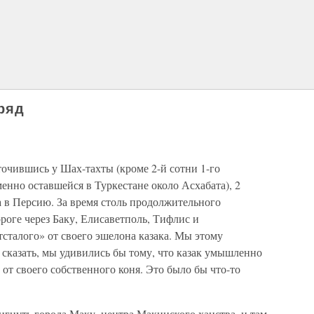
ряд
оточившись у Шах-тахты (кроме 2-й сотни 1-го
менно оставшейся в Туркестане около Асхабата), 2
 в Персию. За время столь продолжительного
оге через Баку, Елисаветполь, Тифлис и
сталого» от своего эшелона казака. Мы этому
е сказать, мы удивились бы тому, что казак умышленно
, от своего собственного коня. Это было бы что-то
тигнуть города Маку, центра Макинского ханства, и там