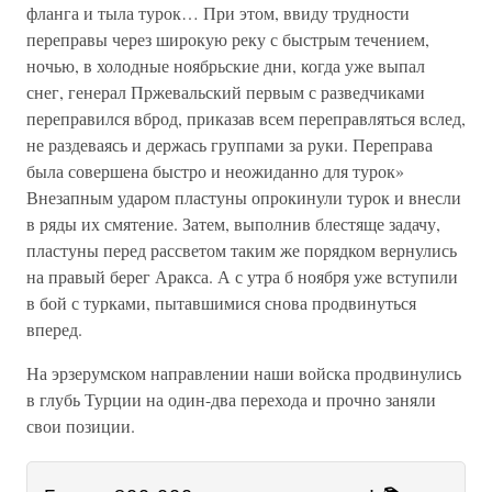
фланга и тыла турок… При этом, ввиду трудности
переправы через широкую реку с быстрым течением,
ночью, в холодные ноябрьские дни, когда уже выпал
снег, генерал Пржевальский первым с разведчиками
переправился вброд, приказав всем переправляться вслед,
не раздеваясь и держась группами за руки. Переправа
была совершена быстро и неожиданно для турок»
Внезапным ударом пластуны опрокинули турок и внесли
в ряды их смятение. Затем, выполнив блестяще задачу,
пластуны перед рассветом таким же порядком вернулись
на правый берег Аракса. А с утра б ноября уже вступили
в бой с турками, пытавшимися снова продвинуться
вперед.
На эрзерумском направлении наши войска продвинулись
в глубь Турции на один-два перехода и прочно заняли
свои позиции.