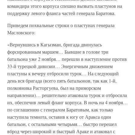
командира этого корпуса спешно вызвать пластунов на
поддержку левого фланга частей генерала Баратова.
Приведем похвальные строки о пластунах генерала
Масловского:
«Вернувшись в Кагызман, бригада двинулась
форсированным маршем… Бывшие в голове три
батальона уже 2 ноября… перешли в наступление против
33-й турецкой дивизии… Энергичным движением
пластуны к вечеру отбросили турок… На следующий
день вся бригада (всего пять батальонов, так как 1-й,
полковника Расторгуева, был на приморском
направлении)… решительно атаковала турок и отбросила
их, обеспечив левый фланг корпуса. В ночь на 4 ноября…
по соглашению с генералом Баратовым, как только
наступила темнота, оставив к югу от Аракса один
батальон, с остальными четырьмя… быстро перешел
вброд через широкий и быстрый Араке и атаковал с