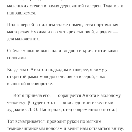
маленьких стекол в рамах деревянной галереи. Туда мы и
направляемся.
Под галереей в нижнем этаже помещается портняжная
мастерская Нухима и его четырех сыновей, а рядом —
для малолетних.
Сейчас малыши высыпали во двор и кричат птичьими
голосами.
Когда мы с Анютой подходим к галерее, я вижу у
открытой рамы молодого человека в серой, ярко
вышитой косоворотке.
— Вот я привела его, — обращается Анюта к молодому
человеку. [Студент этот — впоследствии известный
художник Л. О. Пастернак, отец современного поэта.]
Тот всматривается, проводит рукой по мягким
темнокаштановым волосам и велит нам оставаться внизу.