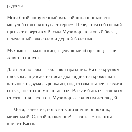
радости!..
Мотя-Стой, окруженный ватагой поклонников его
могучей силы, выступает героем. Перед ним собачонкой
прыгает и вертится Васька Мухомор, портовый босяк,
изъеденный алкоголем и дурной болезнью.
Мухомор — маленький, тщедушный оборванец — не
живет, а пирует.
Для него погром — большой праздник. На его круглом
плоском лице вместо носа едва виднеется крохотный
катышек с двумя дырочками, под глазом темнеет свежий
синяк, но это ничуть не мешает Ваське быть счастливым
от сознания, что и он, Мухомор, сегодня пугает людей.
— Мотя, голубчик, вот этот магазинчик опрокинь,
миленький. Сделай одолжение! — сиплым голосом
кричит Васька.