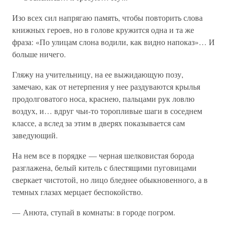
Изо всех сил напрягаю память, чтобы повторить слова
книжных героев, но в голове кружится одна и та же
фраза: «По улицам слона водили, как видно напоказ»… И
больше ничего.
Гляжу на учительницу, на ее выжидающую позу,
замечаю, как от нетерпения у нее раздуваются крылья
продолговатого носа, краснею, пальцами рук ловлю
воздух, и… вдруг чьи-то торопливые шаги в соседнем
классе, а вслед за этим в дверях показывается сам
заведующий.
На нем все в порядке — черная шелковистая борода
разглажена, белый китель с блестящими пуговицами
сверкает чистотой, но лицо бледнее обыкновенного, а в
темных глазах мерцает беспокойство.
— Анюта, ступай в комнаты: в городе погром.