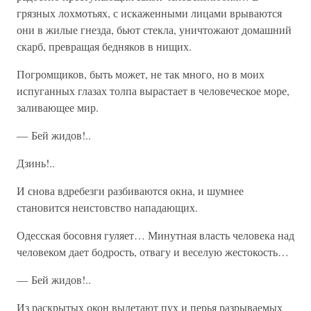
грязных лохмотьях, с искаженными лицами врываются
они в жилые гнезда, бьют стекла, уничтожают домашний
скарб, превращая бедняков в нищих.
Погромщиков, быть может, не так много, но в моих
испуганных глазах толпа вырастает в человеческое море,
заливающее мир.
— Бей жидов!..
Дзинь!..
И снова вдребезги разбиваются окна, и шумнее
становится неистовство нападающих.
Одесская босовня гуляет… Минутная власть человека над
человеком дает бодрость, отвагу и веселую жестокость…
— Бей жидов!..
Из раскрытых окон вылетают пух и перья разрываемых