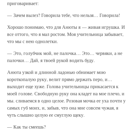
приговаривает:
— Зачем вылез? Говорила тебе, что нельзя… Говорила!
Хорошо понимаю, что для Анюты я — живая игрушка. И
все оттого, что я мал ростом. Моя учительница забывает,
что мы с нею однолетки.
— Это, голубчик мой, не палочка… Это… червяки, а не
палочки… Дай, я твоей рукой водить буду.
Анюта узкой и длинной ладонью обнимает мою
короткопалую руку, велит прямо держать перо, и…
выходит еще хуже. Голова учительницы прикасается к
моей голове. Свободную руку она кладет на мое плечо, и
мы. сливаемся в одно целое. Розовая мочка ее уха почти у
самых губ моих, и, забыв, что она мне совсем чужая, я
чуть слышно целую ее смуглую щеку.
— Как ты смеешь?