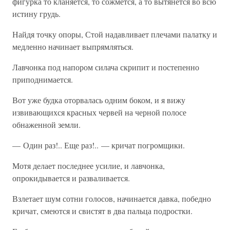
фигурка то кланяется, то сожмется, а то вытянется во всю
истину грудь.
Найдя точку опоры, Стой надавливает плечами палатку и
медленно начинает выпрямляться.
Лавчонка под напором силача скрипит и постепенно
приподнимается.
Вот уже будка оторвалась одним боком, и я вижу
извивающихся красных червей на черной полосе
обнаженной земли.
— Один раз!.. Еще раз!.. — кричат погромщики.
Мотя делает последнее усилие, и лавчонка,
опрокидывается и разваливается.
Взлетает шум сотни голосов, начинается давка, победно
кричат, смеются и свистят в два пальца подростки.