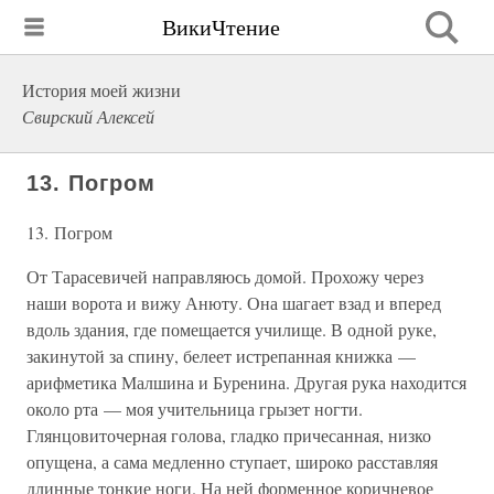
ВикиЧтение
История моей жизни
Свирский Алексей
13. Погром
13. Погром
От Тарасевичей направляюсь домой. Прохожу через
наши ворота и вижу Анюту. Она шагает взад и вперед
вдоль здания, где помещается училище. В одной руке,
закинутой за спину, белеет истрепанная книжка —
арифметика Малшина и Буренина. Другая рука находится
около рта — моя учительница грызет ногти.
Глянцовиточерная голова, гладко причесанная, низко
опущена, а сама медленно ступает, широко расставляя
длинные тонкие ноги. На ней форменное коричневое