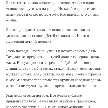
Для меня этих слов вполне достаточно, чтобы в одно
мгновение очутиться на улице. Но как быстро все здесь
изменилось и стало по-другому. Кто прибил, кто снизил
жизнь…
Дрожащие руки закрывают окна; в нижних этажах
захлопываются ставни. Детей не видать… И это в
солнечный летний полдень.
Стою посреди Базарной улицы и всматриваюсь в даль.
Там, далеко, предгрозовой тучей движется черная живая
масса. Вот уже доносится рев, вой, буйный посвист и
слышится звон разбиваемых стекол. Позади меня мертвая
жуткая пустота. Хочу бежать, но не могу: окован страхом.
В мое маленькое тело врывается крупная холодная дрожь,
и, чтобы не стучать зубами, я крепко сжимаю челюсти.
Ураганом несется погром. Все ближе и ближе
придвигается буря. Я уже вижу отважных грабителей,
радостно преступающих закон человеколюбия… В