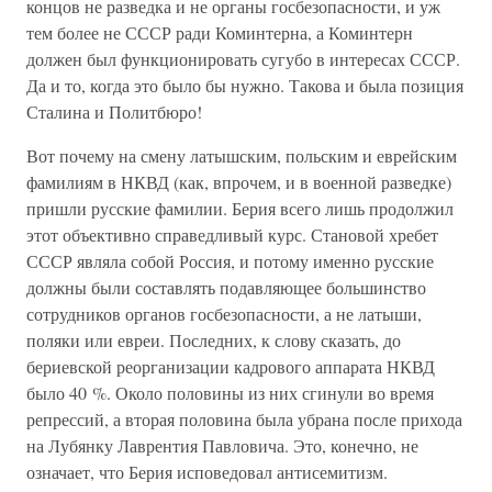
концов не разведка и не органы госбезопасности, и уж
тем более не СССР ради Коминтерна, а Коминтерн
должен был функционировать сугубо в интересах СССР.
Да и то, когда это было бы нужно. Такова и была позиция
Сталина и Политбюро!
Вот почему на смену латышским, польским и еврейским
фамилиям в НКВД (как, впрочем, и в военной разведке)
пришли русские фамилии. Берия всего лишь продолжил
этот объективно справедливый курс. Становой хребет
СССР являла собой Россия, и потому именно русские
должны были составлять подавляющее большинство
сотрудников органов госбезопасности, а не латыши,
поляки или евреи. Последних, к слову сказать, до
бериевской реорганизации кадрового аппарата НКВД
было 40 %. Около половины из них сгинули во время
репрессий, а вторая половина была убрана после прихода
на Лубянку Лаврентия Павловича. Это, конечно, не
означает, что Берия исповедовал антисемитизм.