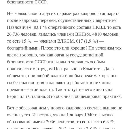
безопасности СССР.
Несколько слов о других параметрах кадрового аппарата
после кадровых перемен, осуществленных Лаврентием
Павловичем. 83,1 % оперативного состава НКВД, то есть
26 736 человек, являлись членами ВКП(б), 4810 человек,
то есть 15 %, — членами ВЛКСМ, 617 (1,9 %) —
беспартийными. Плохо это или хорошо? По условиям тех
времен хорошо, так как органы государственной
безопасности СССР изначально являлись особым
политическим отрядом Центрального Комитета. Да, в
общем-то, при любой власти и любых режимах органы
госбезопасности возглавляют и работают в них лица,
преданные этой власти. Так что тут нечего кивать на
Берия или Сталина. Это обычная, общемировая практика.
Вот с образованием у нового кадрового состава вышло не
очень густо. Известно, что на 1 января 1940 г. высшее
образование имели 2036 чекистов, то есть всего 6,3 %,
незаконченное высшее — 897 чел., или 2,8 %, среднее —