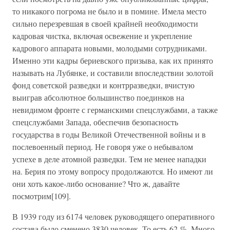
то никакого погрома не было и в помине. Имела место
сильно перезревшая в своей крайней необходимости
кадровая чистка, включая освежение и укрепление
кадрового аппарата новыми, молодыми сотрудниками.
Именно эти кадры бериевского призыва, как их принято
называть на Лубянке, и составили впоследствии золотой
фонд советской разведки и контрразведки, вчистую
выиграв абсолютное большинство поединков на
невидимом фронте с германскими спецслужбами, а также
спецслужбами Запада, обеспечив безопасность
государства в годы Великой Отечественной войны и в
послевоенный период. Не говоря уже о небывалом
успехе в деле атомной разведки. Тем не менее нападки
на. Берия по этому вопросу продолжаются. Но имеют ли
они хоть какое-либо основание? Что ж, давайте
посмотрим[109].
В 1939 году из 6174 человек руководящего оперативного
состава было сменено 3830 человек. То есть 62 %. Много