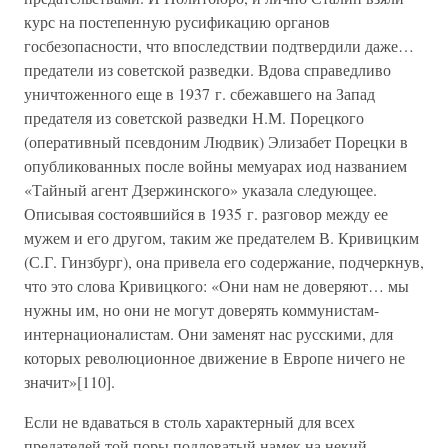
курс на постепенную русификацию органов
госбезопасности, что впоследствии подтвердили даже…
предатели из советской разведки. Вдова справедливо
уничтоженного еще в 1937 г. сбежавшего на Запад
предателя из советской разведки Н.М. Порецкого
(оперативный псевдоним Людвик) Элизабет Порецки в
опубликованных после войны мемуарах иод названием
«Тайный агент Дзержинского» указала следующее.
Описывая состоявшийся в 1935 г. разговор между ее
мужем и его другом, таким же предателем В. Кривицким
(С.Г. Гинзбург), она привела его содержание, подчеркнув,
что это слова Кривицкого: «Они нам не доверяют… мы
нужны им, но они не могут доверять коммунистам-
интернационалистам. Они заменят нас русскими, для
которых революционное движение в Европе ничего не
значит»[110].
Если не вдаваться в столь характерный для всех
предателей той поры подловатый намек на некий