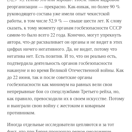
реорганизации — прекрасно. Как-никак, но более 90 %
руководящего состава уже имели опыт чекистской
работы, в том числе 52,9 % — свыше шести лет. К слову
сказать, к тому моменту органам госбезопасности СССР
самим-то было всего 22 года. Конечно, могут упрекнуть
автора, что-де расхваливает он органы и не видит в этих
цифрах ничего негативного. Да, не видит, потому что
негатива нет. Есть позитив. И то, что он реально есть,
подтвердила деятельность органов госбезопасности
накануне и во время Великой Отечественной войны. Как
до 22 июня, так и после советские органы
госбезопасности как минимум на равных вели свои
непрерывные бои со спецслужбами Третьего рейха, но,
как правило, превосходили их в своем искусстве. Потому
и выиграли свою войну с жестоким и коварным
противником.
Иногда отдельные исследователи цепляются и за тот
факт, что при Берия произошло резкое омоложение