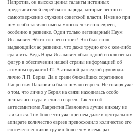
Напротив, он высоко ценил таланты истинных
представителей еврейского народа, которые честно и
самоотверженно служили советской власти. Именно при
нем особо засияли имена многих чекистов-евреев,
особенно в разведке. Один только легендарный Наум
Исаакович Эйтингон чего стоит! Это был столь
выдающийся ас разведки, что даже трудно его с кем-либо
сравнить. Ведь Наум Исаакович «был одной из ключевых
фигур в обеспечении нашей страны информацией об
атомном оружии»142. А атомной разведкой руководил
лично Л.П. Берия. Да и среди ближайших соратников
Лаврентия Павловича было немало евреев. Не говоря уже
о том, что лично у Берия на связи находилась особо
ценная агентура из числа евреев. Так что об
антисемитизме Лаврентия Павловича лучше никому не
заикаться. Тем более что уже при нем даже в центральном
аппарате количество евреев превосходило количество его
соотечественников грузин более чем в семь раз!