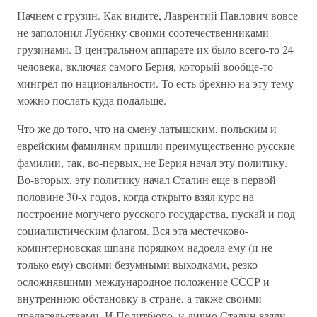
Начнем с грузин. Как видите, Лаврентий Павлович вовсе
не заполонил Лубянку своими соотечественниками
грузинами. В центральном аппарате их было всего-то 24
человека, включая самого Берия, который вообще-то
мингрел по национальности. То есть брехню на эту тему
можно послать куда подальше.
Что же до того, что на смену латышским, польским и
еврейским фамилиям пришли преимущественно русские
фамилии, так, во-первых, не Берия начал эту политику.
Во-вторых, эту политику начал Сталин еще в первой
половине 30-х годов, когда открыто взял курс на
построение могучего русского государства, пускай и под
социалистическим флагом. Вся эта местечково-
коминтерновская шпана порядком надоела ему (и не
только ему) своими безумными выходками, резко
осложнявшими международное положение СССР и
внутреннюю обстановку в стране, а также своими
предательствами. И Политбюро, и лично Сталин взяли