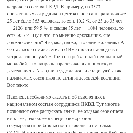
кадрового состава НКВД. К примеру, из 3573
оперативных сотрудников центрального аппарата моложе
25 лет было 363 человека, то есть 10,2 %, от 25 до 35 лет
— 2126, или 59,5 %, и свыше 35 лет — 1084 человека, то
есть 30,3 %. Ну и что, по мнению брюзжащих, сие
должно означать? Что, мол, плохо, что один молодняк? А
черта лысого не желаете ли?! Именно этот молодняк и
устроил спецслужбам Третьего рейха такой невиданный
мордобой, что напрочь парализовал их шпионскую
деятельность. А заодно в узде держал и спецслужбы так
называемых союзников по антигитлеровской коалиции.
Вот так-то.
Наконец, необходимо сказать и об изменениях в
национальном составе сотрудников НКВД. Тут многие
позволяют себе распускать языки, не отдавая себе отчета
ни в чем, тем более в специфике органов
государственной безопасности вообще, а не только
СССР. Некоторые считают, что Берия заполонил Лубянку