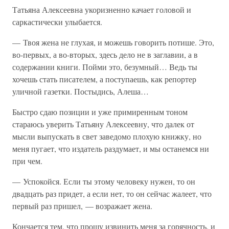
Татьяна Алексеевна укоризненно качает головой и
саркастически улыбается.
— Твоя жена не глухая, и можешь говорить потише. Это,
во-первых, а во-вторых, здесь дело не в заглавии, а в
содержании книги. Пойми это, безумный… Ведь ты
хочешь стать писателем, а поступаешь, как репортер
уличной газетки. Постыдись, Алеша…
Быстро сдаю позиции и уже примиренным тоном
стараюсь уверить Татьяну Алексеевну, что далек от
мысли выпускать в свет заведомо плохую книжку, но
меня пугает, что издатель раздумает, и мы останемся ни
при чем.
— Успокойся. Если ты этому человеку нужен, то он
двадцать раз придет, а если нет, то он сейчас жалеет, что
первый раз пришел, — возражает жена.
Кончается тем, что прошу извинить меня за горячность, и