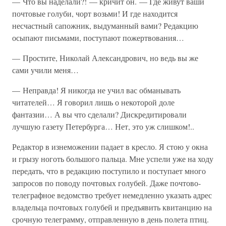
— Что вы наделали?! — кричит он. — Где живут ваши
почтовые голуби, чорт возьми! И где находится
несчастный сапожник, выдуманный вами? Редакцию
осыпают письмами, поступают пожертвования…
— Простите, Николай Александрович, но ведь вы же
сами учили меня…
— Неправда! Я никогда не учил вас обманывать
читателей… Я говорил лишь о некоторой доле
фантазии… А вы что сделали? Дискредитировали
лучшую газету Петербурга… Нет, это уж слишком!..
Редактор в изнеможении падает в кресло. Я стою у окна
и грызу ноготь большого пальца. Мне успели уже на ходу
передать, что в редакцию поступило и поступает много
запросов по поводу почтовых голубей. Даже почтово-
телеграфное ведомство требует немедленно указать адрес
владельца почтовых голубей и предъявить квитанцию на
срочную телеграмму, отправленную в день полета птиц.