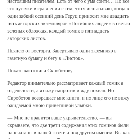
настоящим писателем. Есть от чего с ума сойти… Но все
это пустяки в сравнении с тем, что я испытываю, когда в
один зябкий осенний день Геруц приносит мне двадцать
пять авторских экземпляров «Погибших людей» в светло-
зеленых обложках, каждый томик в пятнадцать
авторских листов.
Пьянею от восторга. Завертываю одни экземпляр в
газетную бумагу и бегу в «Листок».
Показываю книги Скроботову.
Редактор внимательно рассматривает каждый томик а
отдельности, а я сижу напротив и жду похвал. Но
Скроботов возвращает мне книги, и но лице его не вижу
ожидаемой мною приветливой улыбки.
— Мне не нравится ваше укрывательство, — вы
скрываете, что две трети содержания этих томиков были
напечатаны в нашей газете и под другим именем. Вы как