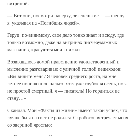
витриной.
— Вот они, посмотри наверху, зелененькие… — шепчу
я, указывая на «Погибших людей».
Геруц, по-видимому, свое дело тонко знает и всюду, где
только возможно, даже на витринах писчебумажных
магазинов, красуются мои книжки.
Возвращаюсь домой нравственно удовлетворенный и
мысленно разговариваю с уличной толпой пешеходов:
«Вы видите меня? Я человек среднего роста, на мне
летнее поношенное пальто, хотя уже глубокая осень, но я
не простой смертный, я — писатель! Но гордиться не
стану…»
Скандал. Мои «Факты из жизни» имеют такой успех, что
лучше бы я на свет не родился. Скроботов встречает меня
со звериной яростью: