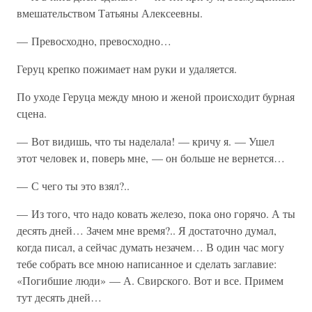
вмешательством Татьяны Алексеевны.
— Превосходно, превосходно…
Геруц крепко пожимает нам руки и удаляется.
По уходе Геруца между мною и женой происходит бурная
сцена.
— Вот видишь, что ты наделала! — кричу я. — Ушел
этот человек и, поверь мне, — он больше не вернется…
— С чего ты это взял?..
— Из того, что надо ковать железо, пока оно горячо. А ты
десять дней… Зачем мне время?.. Я достаточно думал,
когда писал, а сейчас думать незачем… В один час могу
тебе собрать все мною написанное и сделать заглавие:
«Погибшие люди» — А. Свирского. Вот и все. Примем
тут десять дней…