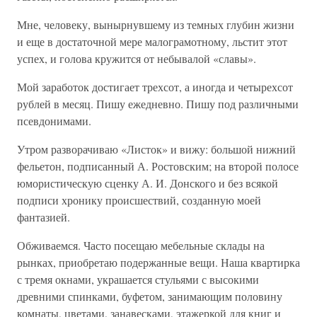
Мне, человеку, вынырнувшему из темных глубин жизни
и еще в достаточной мере малограмотному, льстит этот
успех, и голова кружится от небывалой «славы».
Мой заработок достигает трехсот, а иногда и четырехсот
рублей в месяц. Пишу ежедневно. Пишу под различными
псевдонимами.
Утром разворачиваю «Листок» и вижу: большой нижний
фельетон, подписанный А. Ростовским; на второй полосе
юмористическую сценку А. И. Донского и без всякой
подписи хронику происшествий, созданную моей
фантазией.
Обживаемся. Часто посещаю мебельные склады на
рынках, приобретаю подержанные вещи. Наша квартирка
с тремя окнами, украшается стульями с высокими
древними спинками, буфетом, занимающим половину
комнаты, цветами, занавесками, этажеркой для книг и