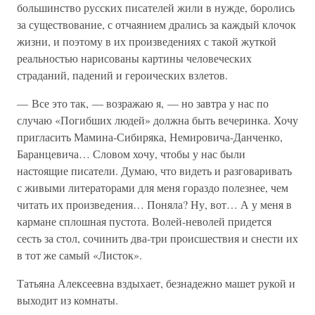
большинство русских писателей жили в нужде, боролись
за существование, с отчаянием дрались за каждый клочок
жизни, и поэтому в их произведениях с такой жуткой
реальностью нарисованы картины человеческих
страданий, падений и героических взлетов.
— Все это так, — возражаю я, — но завтра у нас по
случаю «Погибших людей» должна быть вечеринка. Хочу
пригласить Мамина-Сибиряка, Немировича-Данченко,
Баранцевича… Словом хочу, чтобы у нас были
настоящие писатели. Думаю, что видеть и разговаривать
с живыми литераторами для меня гораздо полезнее, чем
читать их произведения… Поняла? Ну, вот… А у меня в
кармане сплошная пустота. Волей-неволей придется
сесть за стол, сочинить два-три происшествия и снести их
в тот же самый «Листок».
Татьяна Алексеевна вздыхает, безнадежно машет рукой и
выходит из комнаты.