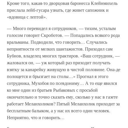
Кроме того, какая-то дворцовая баронесса Клейнмихель
прислала лейб-гусара узнать, где живет сапожник и
«вдовица с лептой».
— Много перевидел я сотрудников, — тихим, усталым
голосом говорит Скроботов. — Попадались всякого рода
вральманы. Подводили, что говорить… Случались
неприятности от мелких шантажистов. Приходил сам
Бубнов, владелец многих трактиров. «Ваш сотрудник, —
жаловался он, — уж который раз приходит получать
взятку за канарейку живущую в чистой половине. Она-де
полощется и брызгает на столы…» Прогнал я этого
сотрудника, Мухобоя по псевдониму… А то еще явился
ко мне один из братьев Рыбаковых с просьбой
окончательно и точно сказать ему, сколько у нас в газете
работает Меланхоликов? Пятый Меланхолик приходит за
бесплатным балыком, а у нас их всего один человек.
Неприятно, что и говорить…