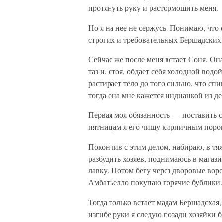
протянуть руку и растормошить меня.
Но я на нее не сержусь. Понимаю, что 
строгих и требовательных Бершадских
Сейчас же после меня встает Соня. Она
таз и, стоя, обдает себя холодной во
растирает тело до того сильно, что сп
тогда она мне кажется индианкой из д
Первая моя обязанность — поставить с
пятницам я его чищу кирпичным порошк
Покончив с этим делом, набираю, в т
разбудить хозяев, поднимаюсь в мага
лавку. Потом бегу через дворовые вор
Амбатьелло покупаю горячие бублики.
Тогда только встает мадам Бершадсхая,
изгибе руки я следую позади хозяйки 