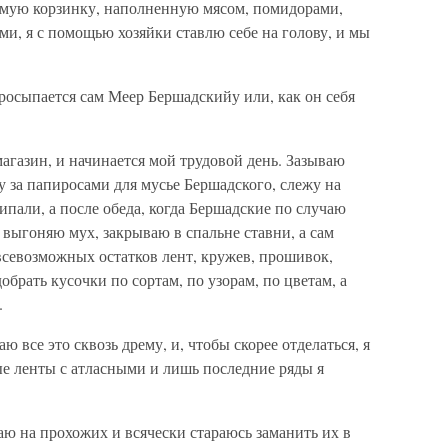
самую корзинку, наполненную мясом, помидорами,
ми, я с помощью хозяйки ставлю себе на голову, и мы
просыпается сам Меер Бершадскийу или, как он себя
магазин, и начинается мой трудовой день. Зазываю
у за папиросами для мусье Бершадского, слежу на
ипали, а после обеда, когда Бершадские по случаю
 выгоняю мух, закрываю в спальне ставни, а сам
 всевозможных остатков лент, кружев, прошивок,
брать кусочки по сортам, по узорам, по цветам, а
.
аю все это сквозь дрему, и, чтобы скорее отделаться, я
е ленты с атласными и лишь последние ряды я
лаю на прохожих и всячески стараюсь заманить их в