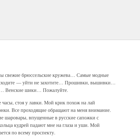
ны свежие брюссельские кружева… Самые модные
заходите — уйти не захотите… Прошивки, вышивки…
жа… Венские шики… Пожалуйте.
 часы, стоя у лавки. Мой крик похож на лай
чонки. Все проходящие обращают на меня внимание.
ие шаровары, впущенные в русские сапожки с
льца кудрей падают мне на глаза и уши. Мой
ается по всему проспекту.