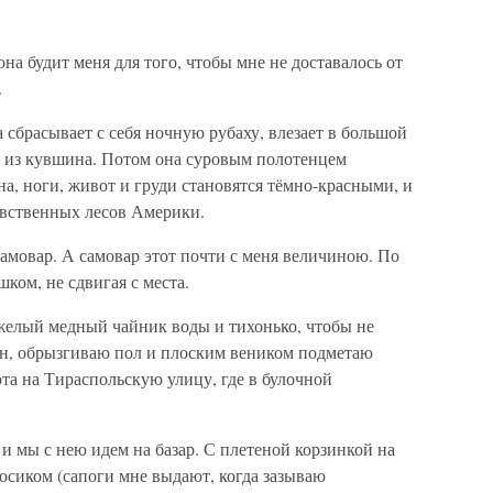
она будит меня для того, чтобы мне не доставалось от
.
 сбрасывает с себя ночную рубаху, влезает в большой
дой из кувшина. Потом она суровым полотенцем
ина, ноги, живот и груди становятся тёмно-красными, и
евственных лесов Америки.
амовар. А самовар этот почти с меня величиною. По
ом, не сдвигая с места.
яжелый медный чайник воды и тихонько, чтобы не
зин, обрызгиваю пол и плоским веником подметаю
ота на Тираспольскую улицу, где в булочной
 и мы с нею идем на базар. С плетеной корзинкой на
босиком (сапоги мне выдают, когда зазываю