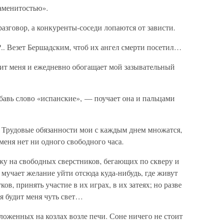
наменитостью».
зговор, а конкуренты-соседи лопаются от зависти.
.. Везет Бершадcким, чтоб их ангел смерти посетил…
чит меня и ежедневно обогащает мой зазывательный
бавь слово «испанские», — поучает она и пальцами
 Трудовые обязанности мои с каждым днем множатся,
 меня нет ни одного свободного часа.
ляжу на свободных сверстников, бегающих по скверу и
мучает желание уйти отсюда куда-нибудь, где живут
ов, принять участие в их играх, в их затеях; но разве
ня будит меня чуть свет…
ложенных на козлах возле печи. Соне ничего не стоит