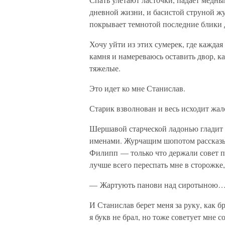
дневной жизни, и басистой струной ж
покрывает темнотой последние блики д
Хочу уйти из этих сумерек, где кажда
камня и намереваюсь оставить двор, к
тяжелые.
Это идет ко мне Станислав.
Старик взволнован и весь исходит жал
Шершавой старческой ладонью гладит 
именами. Журчащим шопотом рассказыв
Филипп — только что держали совет п
лучше всего переспать мне в сторожке,
— Жартують панови над сиротыною… Ха
И Станислав берет меня за руку, как б
я букв не брал, но тоже советует мне со