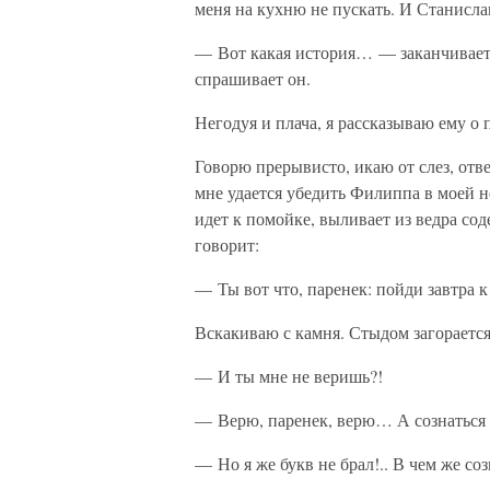
меня на кухню не пускать. И Станислав
— Вот какая история… — заканчивает 
спрашивает он.
Негодуя и плача, я рассказываю ему о
Говорю прерывисто, икаю от слез, отв
мне удается убедить Филиппа в моей н
идет к помойке, выливает из ведра сод
говорит:
— Ты вот что, паренек: пойди завтра 
Вскакиваю с камня. Стыдом загорается
— И ты мне не веришь?!
— Верю, паренек, верю… А сознаться
— Но я же букв не брал!.. В чем же соз