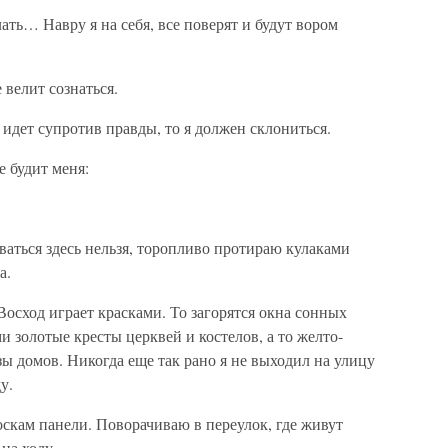
ать… Навру я на себя, все поверят и будут вором
 велит сознаться.
с идет супротив правды, то я должен склониться.
е будит меня:
аться здесь нельзя, торопливо протираю кулаками
а.
Восход играет красками. То загорятся окна сонных
 золотые кресты церквей и костелов, а то желто-
ы домов. Никогда еще так рано я не выходил на улицу
у.
скам панели. Поворачиваю в переулок, где живут
на ходу.