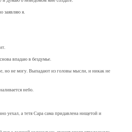
о заявляю я.
ит.
снова впадаю в бездумье.
е, но не могу. Выпадают из головы мысли, и никак не
наливается небо.
вно уехал, а тетя Сара сама придавлена нищетой и
 гул с далекой колокольни, звенит земля отголосками