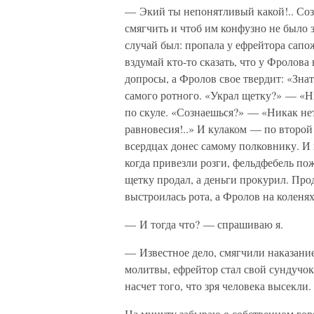
— Экий ты непонятливый какой!.. Созн
смягчить и чтоб им конфузно не было 
случай был: пропала у ефрейтора сапо
вздумай кто-то сказать, что у Фролова 
допросы, а Фролов свое твердит: «Знат
самого ротного. «Украл щетку?» — «Ни
по скуле. «Сознаешься?» — «Никак нет
равновесия!..» И кулаком — по второй 
всердцах донес самому полковнику. И
когда привезли розги, фельдфебель пож
щетку продал, а деньги прокурил. Прод
выстроилась рота, а Фролов на коленя
— И тогда что? — спрашиваю я.
— Известное дело, смягчили наказание:
молитвы, ефрейтор стал свой сундучок
насчет того, что зря человека высекли
На минуту забываю о собственном гор