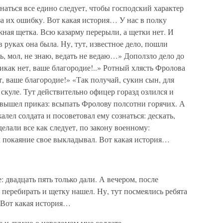
аться все едино следует, чтобы господский характер
за их ошибку. Вот какая история… У нас в полку
жная щетка. Всю казарму перерыли, а щетки нет. И
в руках она была. Ну, тут, известное дело, пошли
ь, мол, не знаю, ведать не ведаю…» Доползло дело до
как нет, ваше благородие!..» Ротный хлясть Фролова
, ваше благородие!» «Так получай, сукин сын, для
скуле. Тут действительно офицер горазд озлился и
 вышел приказ: всыпать Фролову полсотни горячих. А
алел солдата и посоветовал ему сознаться: дескать,
елали все как следует, по закону военному:
х покаяние свое выкладывал. Вот какая история…
 двадцать пять только дали. А вечером, после
 перебирать и щетку нашел. Ну, тут посмеялись ребята
. Вот какая история…
е и думаю о неведомом мне солдате.