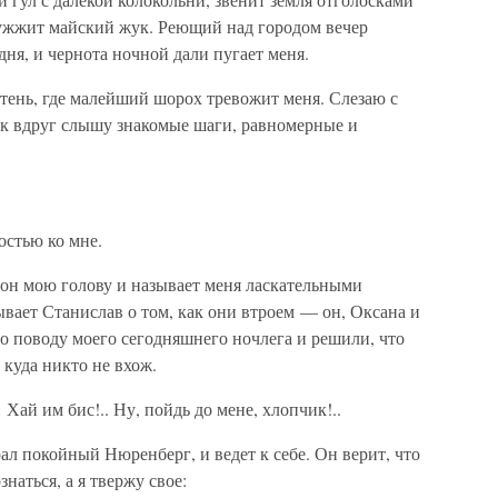
ужжит майский жук. Реющий над городом вечер
ня, и чернота ночной дали пугает меня.
я тень, где малейший шорох тревожит меня. Слезаю с
ак вдруг слышу знакомые шаги, равномерные и
остью ко мне.
он мою голову и называет меня ласкательными
ает Станислав о том, как они втроем — он, Оксана и
о поводу моего сегодняшнего ночлега и решили, что
 куда никто не вхож.
й им бис!.. Ну, пойдь до мене, хлопчик!..
рал покойный Нюренберг, и ведет к себе. Он верит, что
знаться, а я твержу свое: