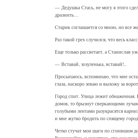
— Дедушка Стась, не могу я этого сдел
дразнить…
Старик соглашается со мною, но все же
Раз такой грех случился, что весь клас
Еще только рассветает, а Станислав уж
— Вставай, зозуленька, вставай!..
Просыпаюсь, вспоминаю, что мне остав
глаза, наскоро зеваю и выхожу за ворот
Город спит. Улица лежит обнаженная. 
домов, то брызнут сверкающими лучами
голубыми лентами разукрасятся карниз
и мне жутко бродить по спящему город
Четко стучат мои шаги по сгнившим до
Розенцвейги, и чувствую, что засыпаю 