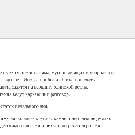
де имеется помойная яма, мусорный ящик и уборная для
аглядывает. Иногда прибежит Ласка понюхать
аката садятся на вершину одинокой ветлы,
темна ведут каркающий разговор.
остаток печального дня.
ижу на большом круглом камне и ни о чем не думаю.
 детскими голосами и без устали режут черными