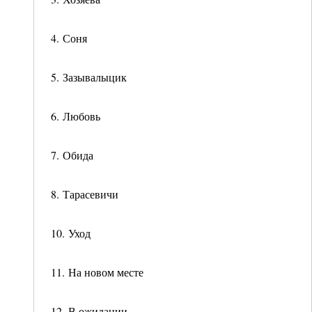
4. Соня
5. Зазывалыцик
6. Любовь
7. Обида
8. Тарасевичи
10. Уход
11. На новом месте
12. В ожидании