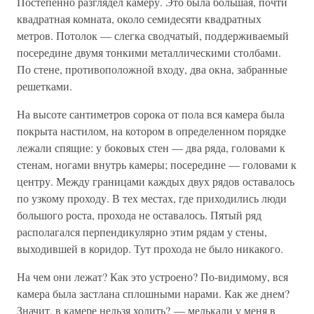
Постепенно разглядел камеру. Это была большая, почти
квадратная комната, около семидесяти квадратных
метров. Потолок — слегка сводчатый, поддерживаемый
посередине двумя тонкими металлическими столбами.
По стене, противоположной входу, два окна, забранные
решетками.
На высоте сантиметров сорока от пола вся камера была
покрыта настилом, на котором в определенном порядке
лежали спящие: у боковых стен — два ряда, головами к
стенам, ногами внутрь камеры; посередине — головами к
центру. Между границами каждых двух рядов оставалось
по узкому проходу. В тех местах, где приходились люди
большого роста, прохода не оставалось. Пятый ряд
располагался перпендикулярно этим рядам у стены,
выходившей в коридор. Тут прохода не было никакого.
На чем они лежат? Как это устроено? По-видимому, вся
камера была застлана сплошными нарами. Как же днем?
Значит, в камере нельзя ходить? — мелькали у меня в