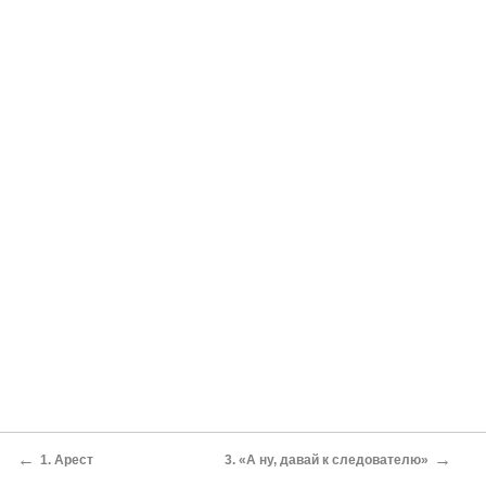
←
→
1. Арест
3. «А ну, давай к следователю»