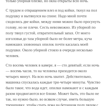
только уборная близко, но окна открыты всю ночь.
С трудом и отвращением влез я под койки, ткнул на пол
подушку и вытянулся на спине. Надо мной почти
сходились две койки, между ними можно было просунуть
голову, но не плечи. Сесть невозможно. Из уборной по
полу тянул густой, отвратительный запах. От моего
изголовья до таза уборной было не более метра, куча
намокших зловонных опилок почти касалась моей
подушки. Около уборной стояло в очереди несколько
человек.
Сто восемь человек в камере, я — сто девятый; если ночь
— восемь часов, то на человека приходится около
четырех минут. На всю ночь хватит. Действительно,
машинка спускалась каждые три-четыре минуты. Чувство
было такое, что вода идет, опилки намокают и с каждым
разом продвигаются все ближе. Может быть, это было не
так, но нужно было, во всяком случае, иметь большую
тренировку, чтобы спать лежа на бетонном полу рядом с