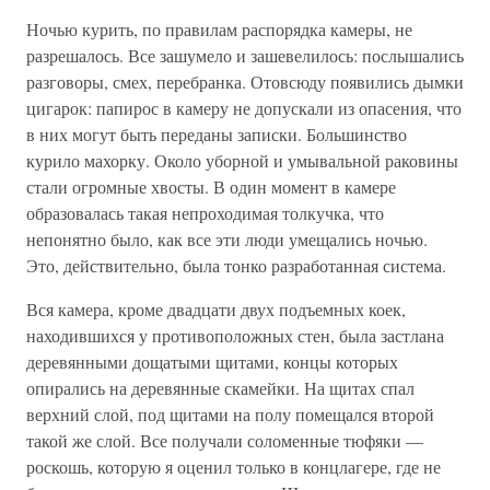
Ночью курить, по правилам распорядка камеры, не
разрешалось. Все зашумело и зашевелилось: послышались
разговоры, смех, перебранка. Отовсюду появились дымки
цигарок: папирос в камеру не допускали из опасения, что
в них могут быть переданы записки. Большинство
курило махорку. Около уборной и умывальной раковины
стали огромные хвосты. В один момент в камере
образовалась такая непроходимая толкучка, что
непонятно было, как все эти люди умещались ночью.
Это, действительно, была тонко разработанная система.
Вся камера, кроме двадцати двух подъемных коек,
находившихся у противоположных стен, была застлана
деревянными дощатыми щитами, концы которых
опирались на деревянные скамейки. На щитах спал
верхний слой, под щитами на полу помещался второй
такой же слой. Все получали соломенные тюфяки —
роскошь, которую я оценил только в концлагере, где не