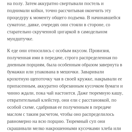
на полу. Затем аккуратно свертывали постель и
поднимали койки, точно рассчитывая окончить эту
процедуру к моменту общего подъема. В начинавшейся
суматохе, давке, очередях они стояли в стороне, со
старательно скрученной цигаркой в самодельном
мундштучке.
К еде они относились с особым вкусом. Провизия,
полученная ими в передаче, строго распределенная по
дневным порциям, была особенным образом завернута в
бумажки или упакована в мешочки. Заваривали
крохотную щепоточку чая в своей кружке, накрывали ее
припасенным, аккуратно обрезанным кусочком бумаги и
чинно ждали, пока чай настоится. Даже тюремную кашу,
отвратительный клейстер, они ели с расстановкой, по
особой схеме, сдабривая ее полученным в передаче
маслом с таким расчетом, чтобы оно распределилось
равномерно на всю порцию. Тюремный суп они
скрашивали мелко накрошенными кусочками хлеба или