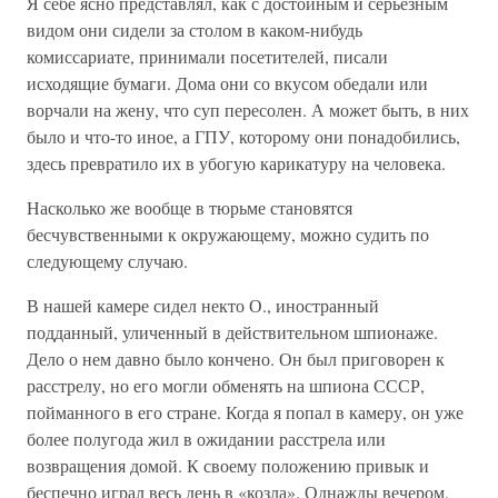
Я себе ясно представлял, как с достойным и серьезным
видом они сидели за столом в каком-нибудь
комиссариате, принимали посетителей, писали
исходящие бумаги. Дома они со вкусом обедали или
ворчали на жену, что суп пересолен. А может быть, в них
было и что-то иное, а ГПУ, которому они понадобились,
здесь превратило их в убогую карикатуру на человека.
Насколько же вообще в тюрьме становятся
бесчувственными к окружающему, можно судить по
следующему случаю.
В нашей камере сидел некто О., иностранный
подданный, уличенный в действительном шпионаже.
Дело о нем давно было кончено. Он был приговорен к
расстрелу, но его могли обменять на шпиона СССР,
пойманного в его стране. Когда я попал в камеру, он уже
более полугода жил в ожидании расстрела или
возвращения домой. К своему положению привык и
беспечно играл весь день в «козла». Однажды вечером,