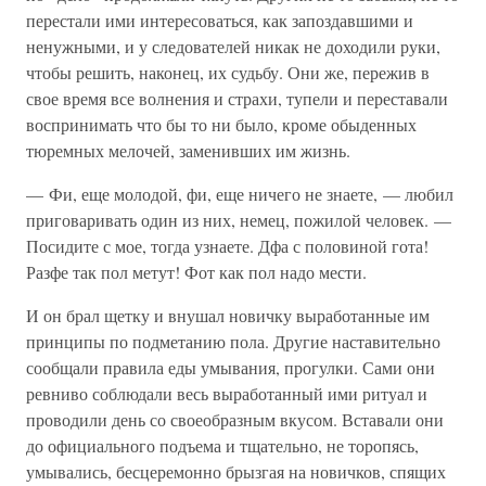
перестали ими интересоваться, как запоздавшими и
ненужными, и у следователей никак не доходили руки,
чтобы решить, наконец, их судьбу. Они же, пережив в
свое время все волнения и страхи, тупели и переставали
воспринимать что бы то ни было, кроме обыденных
тюремных мелочей, заменивших им жизнь.
— Фи, еще молодой, фи, еще ничего не знаете, — любил
приговаривать один из них, немец, пожилой человек. —
Посидите с мое, тогда узнаете. Дфа с половиной гота!
Разфе так пол метут! Фот как пол надо мести.
И он брал щетку и внушал новичку выработанные им
принципы по подметанию пола. Другие наставительно
сообщали правила еды умывания, прогулки. Сами они
ревниво соблюдали весь выработанный ими ритуал и
проводили день со своеобразным вкусом. Вставали они
до официального подъема и тщательно, не торопясь,
умывались, бесцеремонно брызгая на новичков, спящих