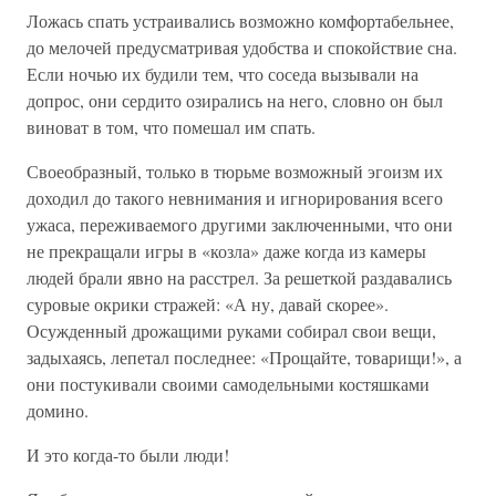
Ложась спать устраивались возможно комфортабельнее,
до мелочей предусматривая удобства и спокойствие сна.
Если ночью их будили тем, что соседа вызывали на
допрос, они сердито озирались на него, словно он был
виноват в том, что помешал им спать.
Своеобразный, только в тюрьме возможный эгоизм их
доходил до такого невнимания и игнорирования всего
ужаса, переживаемого другими заключенными, что они
не прекращали игры в «козла» даже когда из камеры
людей брали явно на расстрел. За решеткой раздавались
суровые окрики стражей: «А ну, давай скорее».
Осужденный дрожащими руками собирал свои вещи,
задыхаясь, лепетал последнее: «Прощайте, товарищи!», а
они постукивали своими самодельными костяшками
домино.
И это когда-то были люди!