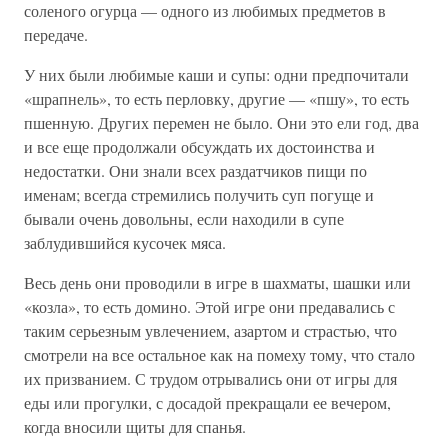
соленого огурца — одного из любимых предметов в
передаче.
У них были любимые каши и супы: одни предпочитали
«шрапнель», то есть перловку, другие — «пшу», то есть
пшенную. Других перемен не было. Они это ели год, два
и все еще продолжали обсуждать их достоинства и
недостатки. Они знали всех раздатчиков пищи по
именам; всегда стремились получить суп погуще и
бывали очень довольны, если находили в супе
заблудившийся кусочек мяса.
Весь день они проводили в игре в шахматы, шашки или
«козла», то есть домино. Этой игре они предавались с
таким серьезным увлечением, азартом и страстью, что
смотрели на все остальное как на помеху тому, что стало
их призванием. С трудом отрывались они от игры для
еды или прогулки, с досадой прекращали ее вечером,
когда вносили щиты для спанья.