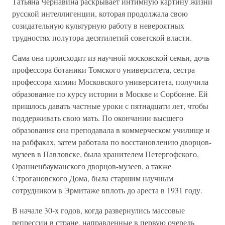
Татьяна Чернавина раскрывает интимную картину жизни
русской интеллигенции, которая продолжала свою
созидательную культурную работу в невероятных
трудностях полутора десятилетий советской власти.
Сама она происходит из научной московской семьи, дочь
профессора ботаники Томского университета, сестра
профессора химии Московского университета, получила
образование по курсу истории в Москве и Сорбонне. Ей
пришлось давать частные уроки с пятнадцати лет, чтобы
поддерживать свою мать. По окончании высшего
образования она преподавала в коммерческом училище и
на рабфаках, затем работала по восстановлению дворцов-
музеев в Павловске, была хранителем Петергофского,
Ораниенбауманского дворцов-музеев, а также
Строгановского Дома, была старшим научным
сотрудником в Эрмитаже вплоть до ареста в 1931 году.
В начале 30-х годов, когда развернулись массовые
репрессии в стране, направленные в первую очередь