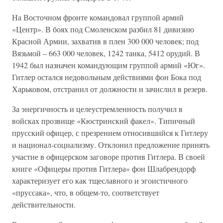
На Восточном фронте командовал группой армий
«Центр». В боях под Смоленском разбил 81 дивизию
Красной Армии, захватив в плен 300 000 человек; под
Вязьмой – 663 000 человек, 1242 танка, 5412 орудий. В
1942 был назначен командующим группой армий «Юг».
Гитлер остался недовольным действиями фон Бока под
Харьковом, отстранил от должности и зачислил в резерв.
За энергичность и целеустремленность получил в
войсках прозвище «Кюстринский факел». Типичный
прусский офицер, с презрением относившийся к Гитлеру
и национал-социализму. Отклонил предложение принять
участие в офицерском заговоре против Гитлера. В своей
книге «Офицеры против Гитлера» фон Шлабрендорф
характеризует его как тщеславного и эгоистичного
«пруссака», что, в общем-то, соответствует
действительности.