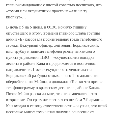
главнокомандование с чистой совестью посчитало, что
«томми или лягушатники просто нажали не ту
кнопку!»…
В ночь с 5 на 6 июня, в 00.30, ночную тишину
опустевшего к этому времени главного штаба группы
армий «Б» разорвала пронзительная трель телефонного
звонка. Дежурный офицер, лейтенант Борциковский,
взял трубку и записал телефонограмму из канского
пункта управления ПВО – «осуществлена высадка
десанта в районе Кана и продолжается в восточном
направлении». После секундного замешательства
Борциковский разбудил отдыхавшего 1-го адъютанта,
оберлейтенанта Майша, и доложил: «Только что принял
телефонограмму о вражеском десанте в районе Кана».
Позже Майш рассказал мне, что не сомневался – это
вторжение. Он сразу же связался со штабом 7-й армии –
Кан входил в ее зону ответственности – и узнал, что штаб
несколько минут тому назад получил донесение от