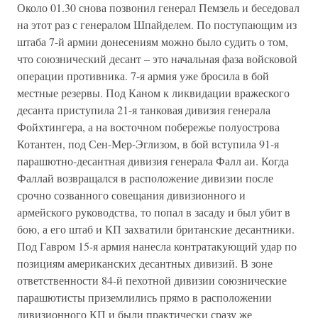
Около 01.30 снова позвонил генерал Пемзель и беседовал
на этот раз с генералом Шпайделем. По поступающим из
штаба 7-й армии донесениям можно было судить о том,
что союзнический десант – это начальная фаза войсковой
операции противника. 7-я армия уже бросила в бой
местные резервы. Под Каном к ликвидации вражеского
десанта приступила 21-я танковая дивизия генерала
Фойхтингера, а на восточном побережье полуострова
Котантен, под Сен-Мер-Эглизом, в бой вступила 91-я
парашютно-десантная дивизия генерала Фалл аи. Когда
Фаллай возвращался в расположение дивизии после
срочно созванного совещания дивизионного и
армейского руководства, то попал в засаду и был убит в
бою, а его штаб и КП захватили британские десантники.
Под Гавром 15-я армия нанесла контратакующий удар по
позициям американских десантных дивизий. В зоне
ответственности 84-й пехотной дивизии союзнические
парашютисты приземлились прямо в расположении
дивизионного КП и были практически сразу же