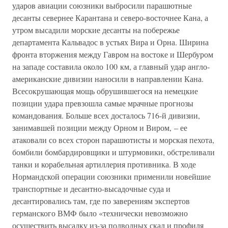
ударов авиации союзники выбросили парашютные
десанты севернее Карантана и северо-восточнее Кана, а
утром высадили морские десанты на побережье
департамента Кальвадос в устьях Вира и Орна. Ширина
фронта вторжения между Гавром на востоке и Шербуром
на западе составила около 100 км, а главный удар англо-
американские дивизии наносили в направлении Кана.
Всесокрушающая мощь обрушившегося на немецкие
позиции удара превзошла самые мрачные прогнозы
командования. Больше всех досталось 716-й дивизии,
занимавшей позиции между Орном и Виром, – ее
атаковали со всех сторон парашютисты и морская пехота,
бомбили бомбардировщики и штурмовики, обстреливали
танки и корабельная артиллерия противника. В ходе
Нормандской операции союзники применили новейшие
транспортные и десантно-высадочные суда и
десантировались там, где по заверениям экспертов
германского ВМФ было «технически невозможно
осуществить высадку из-за подводных скал и профиля