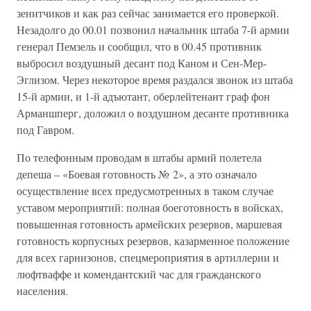
зенитчиков и как раз сейчас занимается его проверкой.
Незадолго до 00.01 позвонил начальник штаба 7-й армии
генерал Пемзель и сообщил, что в 00.45 противник
выбросил воздушный десант под Каном и Сен-Мер-
Эглизом. Через некоторое время раздался звонок из штаба
15-й армии, и 1-й адъютант, оберлейтенант граф фон
Арманшперг, доложил о воздушном десанте противника
под Гавром.
По телефонным проводам в штабы армий полетела
депеша – «Боевая готовность № 2», а это означало
осуществление всех предусмотренных в таком случае
уставом мероприятий: полная боеготовность в войсках,
повышенная готовность армейских резервов, маршевая
готовность корпусных резервов, казарменное положение
для всех гарнизонов, спецмероприятия в артиллерии и
люфтваффе и комендантский час для гражданского
населения.