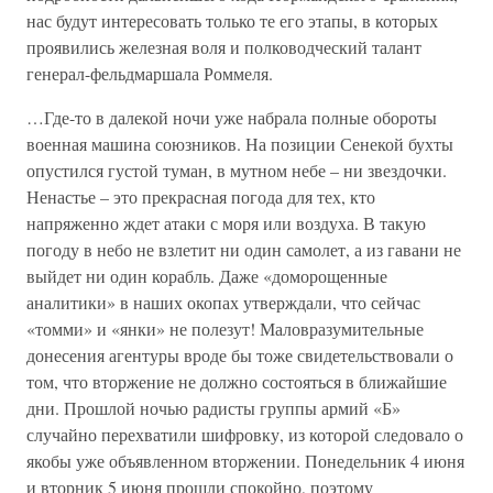
нас будут интересовать только те его этапы, в которых
проявились железная воля и полководческий талант
генерал-фельдмаршала Роммеля.
…Где-то в далекой ночи уже набрала полные обороты
военная машина союзников. На позиции Сенекой бухты
опустился густой туман, в мутном небе – ни звездочки.
Ненастье – это прекрасная погода для тех, кто
напряженно ждет атаки с моря или воздуха. В такую
погоду в небо не взлетит ни один самолет, а из гавани не
выйдет ни один корабль. Даже «доморощенные
аналитики» в наших окопах утверждали, что сейчас
«томми» и «янки» не полезут! Маловразумительные
донесения агентуры вроде бы тоже свидетельствовали о
том, что вторжение не должно состояться в ближайшие
дни. Прошлой ночью радисты группы армий «Б»
случайно перехватили шифровку, из которой следовало о
якобы уже объявленном вторжении. Понедельник 4 июня
и вторник 5 июня прошли спокойно, поэтому