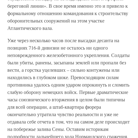
береговой линии». В свое время именно это и привело к
формальному отношению командования к строительству
оборонительных сооружений на этом участке
Атлантического вала.
Уже через несколько часов после высадки десанта на
позициях 716-й дивизии не осталось ни одного
неповрежденного железобетонного укрепления. Солдаты
были убиты, ранены, засыпаны землей или пропали без
вести, а горстка уцелевших – сильно контужены или
находились в глубоком шоке. Превосходящим силам
противника удалось одним ударом опрокинуть и сломить
слабую оборону немецких войск. Первые драматические
часы союзнического вторжения в целом были типичны
для всей операции, а штаб-квартира фюрера
окончательно утратила чувство реальности и уже не
отдавала себе отчета в том, что на самом деле происходит
на побережье залива Сены. Оставим историкам
подробности дальнейшего хода Нормандского сражения,