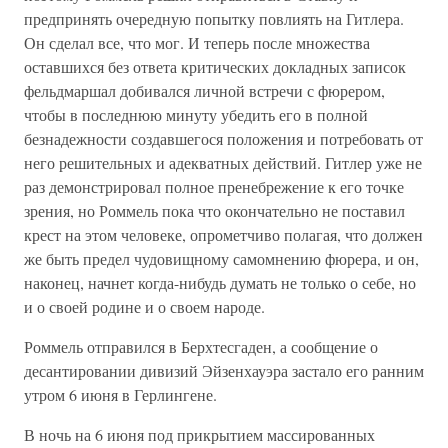
предпринять очередную попытку повлиять на Гитлера.
Он сделал все, что мог. И теперь после множества
оставшихся без ответа критических докладных записок
фельдмаршал добивался личной встречи с фюрером,
чтобы в последнюю минуту убедить его в полной
безнадежности создавшегося положения и потребовать от
него решительных и адекватных действий. Гитлер уже не
раз демонстрировал полное пренебрежение к его точке
зрения, но Роммель пока что окончательно не поставил
крест на этом человеке, опрометчиво полагая, что должен
же быть предел чудовищному самомнению фюрера, и он,
наконец, начнет когда-нибудь думать не только о себе, но
и о своей родине и о своем народе.
Роммель отправился в Берхтесгаден, а сообщение о
десантировании дивизий Эйзенхауэра застало его ранним
утром 6 июня в Герлингене.
В ночь на 6 июня под прикрытием массированных