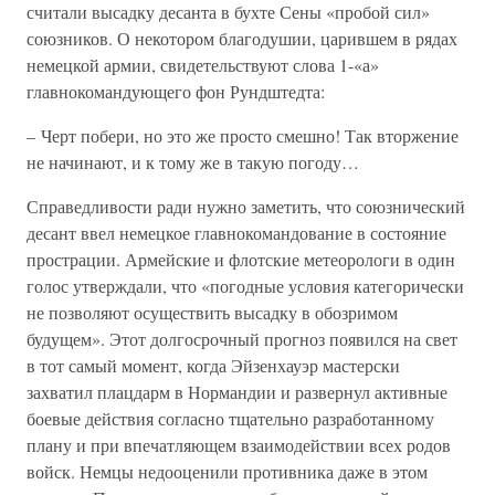
считали высадку десанта в бухте Сены «пробой сил»
союзников. О некотором благодушии, царившем в рядах
немецкой армии, свидетельствуют слова 1-«а»
главнокомандующего фон Рундштедта:
– Черт побери, но это же просто смешно! Так вторжение
не начинают, и к тому же в такую погоду…
Справедливости ради нужно заметить, что союзнический
десант ввел немецкое главнокомандование в состояние
прострации. Армейские и флотские метеорологи в один
голос утверждали, что «погодные условия категорически
не позволяют осуществить высадку в обозримом
будущем». Этот долгосрочный прогноз появился на свет
в тот самый момент, когда Эйзенхауэр мастерски
захватил плацдарм в Нормандии и развернул активные
боевые действия согласно тщательно разработанному
плану и при впечатляющем взаимодействии всех родов
войск. Немцы недооценили противника даже в этом