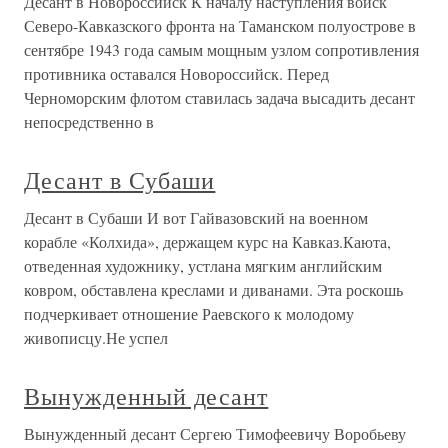
Десант в Новороссийск К началу наступления войск
Северо-Кавказского фронта на Таманском полуострове в
сентябре 1943 года самым мощным узлом сопротивления
противника оставался Новороссийск. Перед
Черноморским флотом ставилась задача высадить десант
непосредственно в
Десант в Субаши
Десант в Субаши И вот Гайвазовский на военном
корабле «Колхида», держащем курс на Кавказ.Каюта,
отведенная художнику, устлана мягким английским
ковром, обставлена креслами и диванами. Эта роскошь
подчеркивает отношение Раевского к молодому
живописцу.Не успел
Вынужденный десант
Вынужденный десант Сергею Тимофеевичу Воробьеву