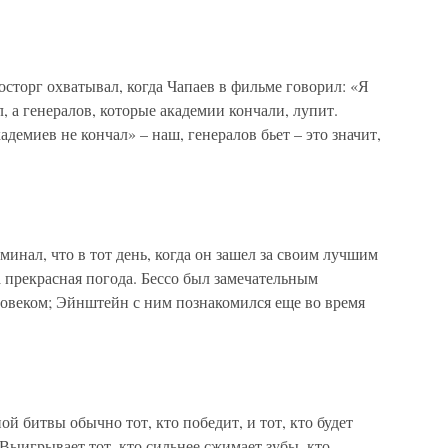
сторг охватывал, когда Чапаев в фильме говорил: «Я
, а генералов, которые академии кончали, лупит.
адемиев не кончал» – наш, генералов бьет – это значит,
нал, что в тот день, когда он зашел за своим лучшим
а прекрасная погода. Бессо был замечательным
овеком; Эйнштейн с ним познакомился еще во время
й битвы обычно тот, кто победит, и тот, кто будет
 Выигрывает тот, кто сильнее сжимает зубы, кто