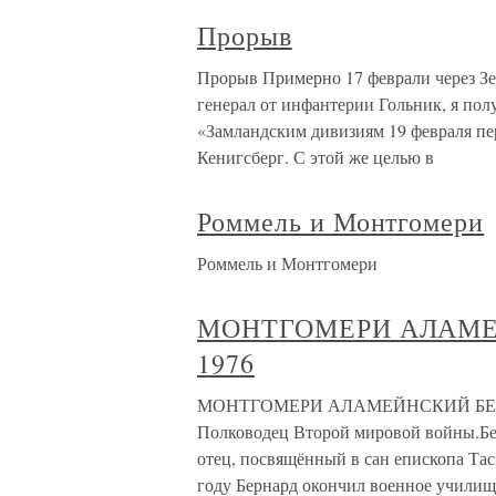
Прорыв
Прорыв Примерно 17 феврали через З
генерал от инфантерии Гольник, я по
«Замландским дивизиям 19 февраля пе
Кенигсберг. С этой же целью в
Роммель и Монтгомери
Роммель и Монтгомери
МОНТГОМЕРИ АЛАМЕЙ
1976
МОНТГОМЕРИ АЛАМЕЙНСКИЙ БЕРНАР
Полководец Второй мировой войны.Бер
отец, посвящённый в сан епископа Тас
году Бернард окончил военное училищ