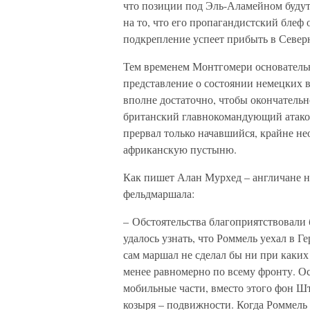
что позиции под Эль-Аламейном будут
на то, что его пропагандистский блеф
подкрепление успеет прибыть в Север
Тем временем Монтгомери основательн
представление о состоянии немецких в
вполне достаточно, чтобы окончательн
британский главнокомандующий атако
прервал только начавшийся, крайне не
африканскую пустыню.
Как пишет Алан Мурхед – англичане н
фельдмаршала:
– Обстоятельства благоприятствовали 
удалось узнать, что Роммель уехал в Г
сам маршал не сделал бы ни при каких
менее равномерно по всему фронту. О
мобильные части, вместо этого фон Ш
козыря – подвижности. Когда Роммель 