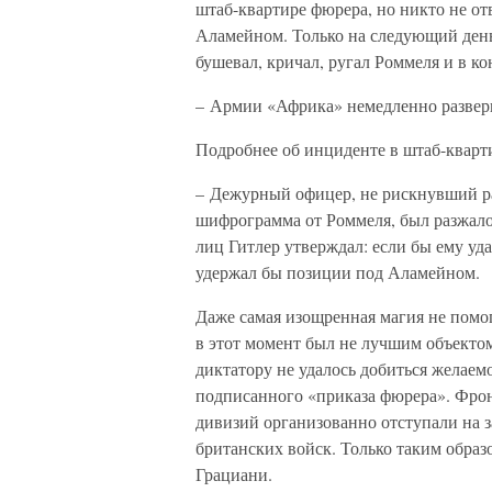
штаб-квартире фюрера, но никто не от
Аламейном. Только на следующий день
бушевал, кричал, ругал Роммеля и в к
– Армии «Африка» немедленно развер
Подробнее об инциденте в штаб-кварт
– Дежурный офицер, не рискнувший ра
шифрограмма от Роммеля, был разжало
лиц Гитлер утверждал: если бы ему уд
удержал бы позиции под Аламейном.
Даже самая изощренная магия не помог
в этот момент был не лучшим объектом
диктатору не удалось добиться желаем
подписанного «приказа фюрера». Фрон
дивизий организованно отступали на 
британских войск. Только таким образ
Грациани.