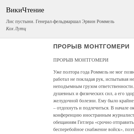
ВикиЧтение
Лис пустыни. Генерал-фельдмаршал Эрвин Роммель
Кох Лутц
ПРОРЫВ МОНТГОМЕРИ
ПРОРЫВ МОНТГОМЕРИ
Уже полтора года Роммель не мог позв
работал не покладая рук, испытывая н
неподъемным грузом ответственности.
душевных и физических сил, а его здо
желудочной болезни. Ему было крайне 
– отдохнуть и подлечиться. В начале о
конференцию иностранным журналиста
обещаниям Гитлера «срочно отправить
бесперебойное снабжение войск», поэ