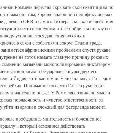
жанный Роммель перестал скрывать свой скептицизм по
ронтовым опытом, хорошо знающий специфику боевых
е далекого ОКВ и самого Гитлера знал, какие действия
итуации и что в конечном итоге пойдет на пользу его
 поводу усилившегося давления русских и
ризиса в связи с событиями вокруг Сталинграда,
 заниматься африканскими проблемами спустя рукава.
нутренне не готов назвать главную причину роковых
го сомнения вызывали монополизирование диктатором
военным вопросам и бездарные фигуры двух его
ля и Йодля, которые тем не менее наряду с Гитлером
го рейха». Понимание того, что Гитлер руководит
шалу значительно позже. У Роммеля возникали мысли
ерская порядочность и чувство ответственности за
у уйти из армии в сложный для фатерланда момент.
 впервые пробудились мнительность и болезненное
аршалу», который осмелился действовать
 указаний» из Берлина. Диктатор не желал понимать,