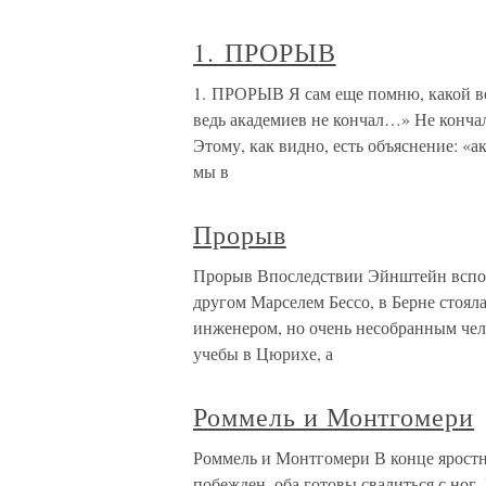
1. ПРОРЫВ
1. ПРОРЫВ Я сам еще помню, какой во
ведь академиев не кончал…» Не кончал
Этому, как видно, есть объяснение: «ак
мы в
Прорыв
Прорыв Впоследствии Эйнштейн вспоми
другом Марселем Бессо, в Берне стоял
инженером, но очень несобранным чел
учебы в Цюрихе, а
Роммель и Монтгомери
Роммель и Монтгомери В конце яростно
побежден, оба готовы свалиться с ног.