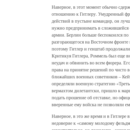
Наверное, в этот момент обычно сдер
отношению к Гитлеру. Умудренный ф
действий в пустыне командир, он лучш
нужно предпринимать в сложившейся с
армии. Берлин больше беспокоился по
разгорающегося на Восточном фронте к
поэтому Гитлер и генштаб продолжали
Критикуя Гитлера, Роммель был еще в
неудач и обвинить во всем фюрера. Е
права на принятие решений по чисто 
ближайших военных советников – Кейте
определяли военную стратегию «Третье
вермахтом дилетантски, пришло к мар
подать прошение об отставке, но офиц
вверенные ему войска не позволяли ем
Наверное, в это же время и в Гитлере
недоверие к «самому молодому фельдм
самостоятельно, не дожидаясь «ценных