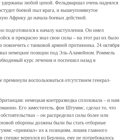
 удержаны любой ценой. Фельдмаршал очень надеялся
 остудит боевой пыл врага, и вышеупомянутое
ную Африку до начала боевых действий.
о подготовился к началу наступления. Он имел
ойск и прекрасно знал свои силы – на этот раз их было
о покончить с танковой армией противника. 24 октября
вал немецкие позиции под Эль-Аламейном. Роммель
обходимый курс лечения и поспешил назад в
е преминули воспользоваться отсутствием генерал-
британцам: немецкая контрразведка сплоховала – и нам
ерманию. Его заместитель, фон Штуммс, сделал то, что
 обстоятельствах – он распределил силы более или
сновой обороны должны были бы стать отборные
туммс «привязал» их к позициям, лишив главного
в спешке вернулся из Берлина, ему не потребовалось