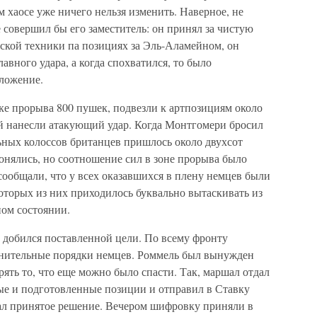
м хаосе уже ничего нельзя изменить. Наверное, не
 совершил бы его заместитель: он принял за чистую
ской техники па позициях за Эль-Аламейном, он
вного удара, а когда спохватился, то было
ложение.
ке прорыва 800 пушек, подвезли к артпозициям около
ей нанесли атакующий удар. Когда Монтгомери бросил
льных колоссов британцев пришлось около двухсот
онялись, но соотношение сил в зоне прорыва было
 сообщали, что у всех оказавшихся в плену немцев были
которых из них приходилось буквально вытаскивать из
ном состоянии.
 добился поставленной цели. По всему фронту
онительные порядки немцев. Роммель был вынужден
рять то, что еще можно было спасти. Так, маршал отдал
ные и подготовленные позиции и отправил в Ставку
ал принятое решение. Вечером шифровку приняли в