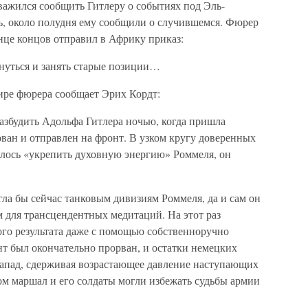
важился сообщить Гитлеру о событиях под Эль-
, около полудня ему сообщили о случившемся. Фюрер
онце концов отправил в Африку приказ:
нуться и занять старые позиции…
ире фюрера сообщает Эрих Кордт:
збудить Адольфа Гитлера ночью, когда пришла
ван и отправлен на фронт. В узком кругу доверенных
алось «укрепить духовную энергию» Роммеля, он
ла бы сейчас танковым дивизиям Роммеля, да и сам он
 для трансцендентных медитаций. На этот раз
ого результата даже с помощью собственноручно
т был окончательно прорван, и остатки немецких
запад, сдерживая возрастающее давление наступающих
ом маршал и его солдаты могли избежать судьбы армии