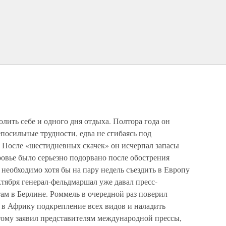
олить себе и одного дня отдыха. Полтора года он
епосильные трудности, едва не сгибаясь под
 После «шестидневных скачек» он исчерпал запасы
ровье было серьезно подорвано после обострения
необходимо хотя бы на пару недель съездить в Европу
ктября генерал-фельдмаршал уже давал пресс-
м в Берлине. Роммель в очередной раз поверил
 в Африку подкрепление всех видов и наладить
тому заявил представителям международной прессы,