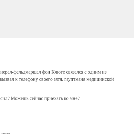
енерал-фельдмаршал фон Клюге связался с одним из
ызвал к телефону своего зятя, гауптмана медицинской
росил? Можешь сейчас приехать ко мне?
 часа.