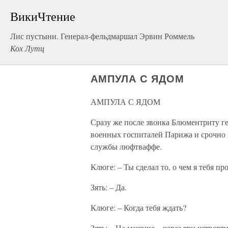
ВикиЧтение
Лис пустыни. Генерал-фельдмаршал Эрвин Роммель
Кох Лутц
АМПУЛА С ЯДОМ
АМПУЛА С ЯДОМ
Сразу же после звонка Блюментриту г
военных госпиталей Парижа и срочно в
службы люфтваффе.
Клюге: – Ты сделал то, о чем я тебя п
Зять: – Да.
Клюге: – Когда тебя ждать?
Зять: – На машине – через три четверти