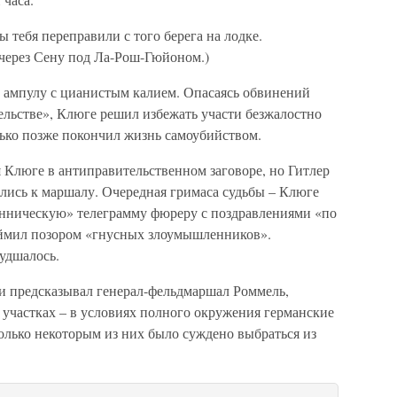
 тебя переправили с того берега на лодке.
через Сену под Ла-Рош-Гюйоном.)
у ампулу с цианистым калием. Опасаясь обвинений
ельстве», Клюге решил избежать участи безжалостно
лько позже покончил жизнь самоубийством.
 Клюге в антиправительственном заговоре, но Гитлер
лись к маршалу. Очередная гримаса судьбы – Клюге
нническую» телеграмму фюреру с поздравлениями «по
еймил позором «гнусных злоумышленников».
удшалось.
и предсказывал генерал-фельдмаршал Роммель,
 участках – в условиях полного окружения германские
олько некоторым из них было суждено выбраться из