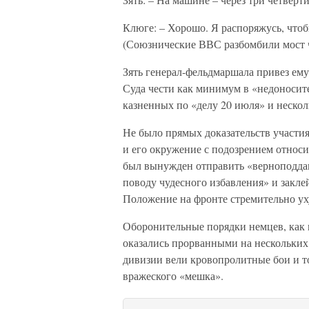
Клюге: – Хорошо. Я распоряжусь, чтобы
(Союзнические ВВС разбомбили мост 
Зять генерал-фельдмаршала привез ем
Суда чести как минимум в «недоносит
казненных по «делу 20 июля» и неско
Не было прямых доказательств участия
и его окружение с подозрением относи
был вынужден отправить «верноподда
поводу чудесного избавления» и закл
Положение на фронте стремительно ух
Оборонительные порядки немцев, как 
оказались прорванными на нескольких
дивизии вели кровопролитные бои и т
вражеского «мешка».