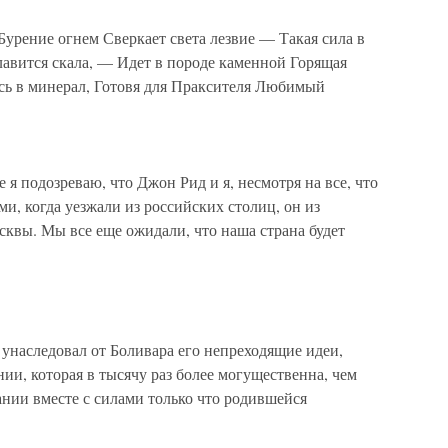
Бурение огнем Сверкает света лезвие — Такая сила в
лавится скала, — Идет в породе каменной Горящая
ясь в минерал, Готовя для Праксителя Любимый
 подозреваю, что Джон Рид и я, несмотря на все, что
и, когда уезжали из российских столиц, он из
осквы. Мы все еще ожидали, что наша страна будет
 унаследовал от Боливара его непреходящие идеи,
ии, которая в тысячу раз более могущественна, чем
нии вместе с силами только что родившейся