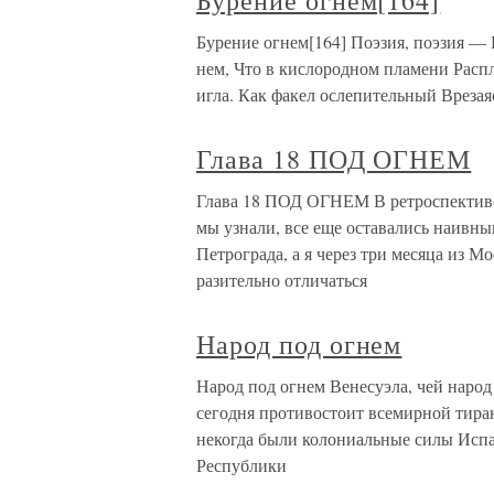
Бурение огнем[164]
Бурение огнем[164] Поэзия, поэзия — 
нем, Что в кислородном пламени Расп
игла. Как факел ослепительный Вреза
Глава 18 ПОД ОГНЕМ
Глава 18 ПОД ОГНЕМ В ретроспективе я
мы узнали, все еще оставались наивным
Петрограда, а я через три месяца из М
разительно отличаться
Народ под огнем
Народ под огнем Венесуэла, чей народ
сегодня противостоит всемирной тиран
некогда были колониальные силы Испа
Республики