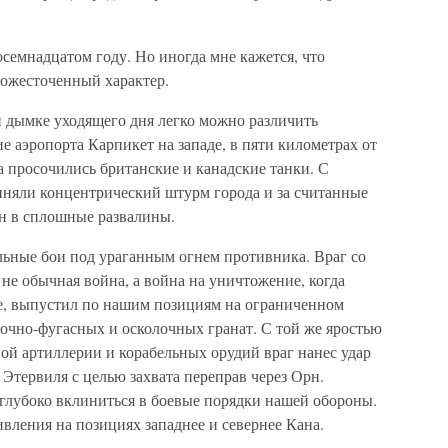
осемнадцатом году. Но иногда мне кажется, что
 ожесточенный характер.
й дымке уходящего дня легко можно различить
 аэропорта Карпикет на западе, в пяти километрах от
 просочились британские и канадские танки. С
няли концентрический штурм города и за считанные
н в сплошные развалины.
ьные бои под ураганным огнем противника. Враг со
 не обычная война, а война на уничтожение, когда
нье, выпустил по нашим позициям на ограниченном
лочно-фугасных и осколочных гранат. С той же яростью
ой артиллерии и корабельных орудий враг нанес удар
 Этервиля с целью захвата переправ через Орн.
глубоко вклиниться в боевые порядки нашей обороны.
ивления на позициях западнее и севернее Кана.