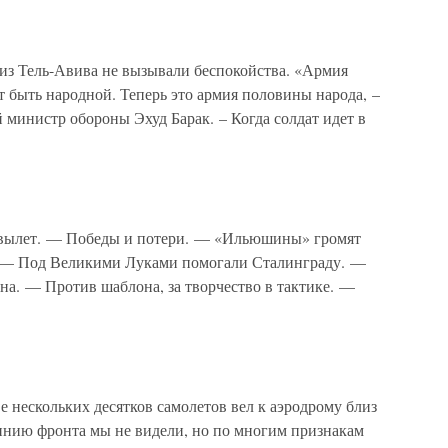
 из Тель-Авива не вызывали беспокойства. «Армия
 быть народной. Теперь это армия половины народа, –
й министр обороны Эхуд Барак. – Когда солдат идет в
лет. — Победы и потери. — «Ильюшины» громят
. — Под Великими Луками помогали Сталинграду. —
на. — Против шаблона, за творчество в тактике. —
 нескольких десятков самолетов вел к аэродрому близ
инию фронта мы не видели, но по многим признакам