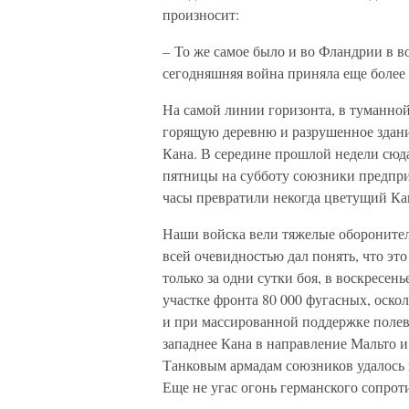
произносит:
– То же самое было и во Фландрии в в
сегодняшняя война приняла еще более
На самой линии горизонта, в туманно
горящую деревню и разрушенное здание
Кана. В середине прошлой недели сюда
пятницы на субботу союзники предпри
часы превратили некогда цветущий Ка
Наши войска вели тяжелые оборонител
всей очевидностью дал понять, что это
только за одни сутки боя, в воскресе
участке фронта 80 000 фугасных, оско
и при массированной поддержке полев
западнее Кана в направление Мальто и
Танковым армадам союзников удалось 
Еще не угас огонь германского сопрот