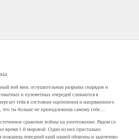
М
944.
ьный вой мин, оглушительные разрывы снарядов и
автоматных и пулеметных очередей сливаются в
ергает тебя в состояние оцепенения и напряженного
ть, что ты больше не принадлежишь самому себе…
сточенное сражение войны на уничтожение. Рядом со
во время 1-й мировой. Один из них пристально
ом пожарищ передний край нашей обороны и задумчиво