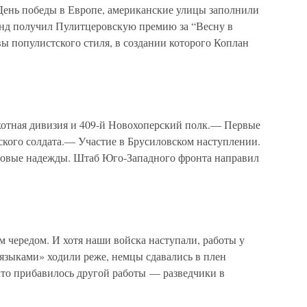
 День победы в Европе, американские улицы заполнили
анд получил Пулитцеровскую премию за “Весну в
ы популистского стиля, в создании которого Коплан
хотная дивизия и 409-й Новохоперский полк.— Первые
кого солдата.— Участие в Брусиловском наступлении.
овые надежды. Штаб Юго-Западного фронта направил
 чередом. И хотя наши войска наступали, работы у
 «языками» ходили реже, немцы сдавались в плен
ато прибавилось другой работы — разведчики в