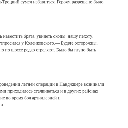
-Троцкий сумел избавиться. Героям разрешено было,
вестить брата, увидеть окопы, нашу пехоту,
отпросился у Коленковского.— Будьте осторожны.
но по шоссе редко стреляют. Было бы глупо быть
проведении летней операции в Панджшере возникали
ми приходилось сталкиваться и в других районах
ие во время боя артиллерией и
ка