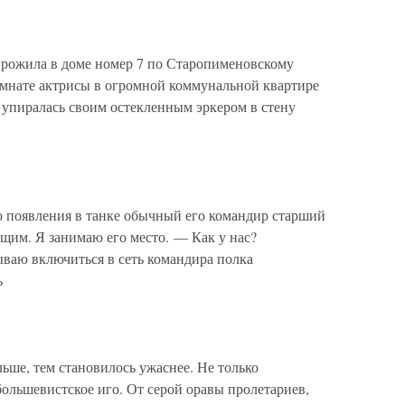
прожила в доме номер 7 по Старопименовскому
омнате актрисы в огромной коммунальной квартире
и упиралась своим остекленным эркером в стену
 появления в танке обычный его командир старший
щим. Я занимаю его место. — Как у нас?
ваю включиться в сеть командира полка
ь
ьше, тем становилось ужаснее. Не только
большевистское иго. От серой оравы пролетариев,