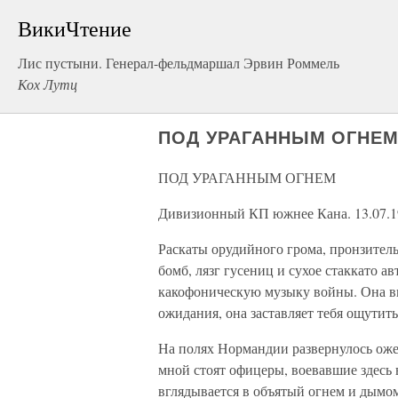
ВикиЧтение
Лис пустыни. Генерал-фельдмаршал Эрвин Роммель
Кох Лутц
ПОД УРАГАННЫМ ОГНЕ
ПОД УРАГАННЫМ ОГНЕМ
Дивизионный КП южнее Кана. 13.07.1
Раскаты орудийного грома, пронзител
бомб, лязг гусениц и сухое стаккато 
какофоническую музыку войны. Она вв
ожидания, она заставляет тебя ощути
На полях Нормандии развернулось оже
мной стоят офицеры, воевавшие здесь 
вглядывается в объятый огнем и дым