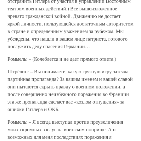
отстранить Гитлера от участия в управлении Восточным
театром военных действий.) Все вышеизложенное
чревато гражданской войной. Движению не достает
яркой личности, пользующейся достаточным авторитетом
в стране и определенным уважением за рубежом. Мы
убеждены, что нашли в вашем лице патриота, готового
послужить делу спасения Германии…
Роммель: – (Колеблется и не дает прямого ответа.)
Штрёлин: – Вы понимаете, какую грязную игру затеяла
партийная пропаганда? За вашим именем и вашей славой
они пытаются скрыть правду о военном положении, а
после совершенно неизбежного поражения во Франции
эта же пропаганда сделает вас «козлом отпущения» за
ошибки Гитлера и ОКБ.
Роммель: – Я всегда выступал против преувеличения
моих скромных заслуг на воинском поприще. А о
возможных для меня последствиях поражения я