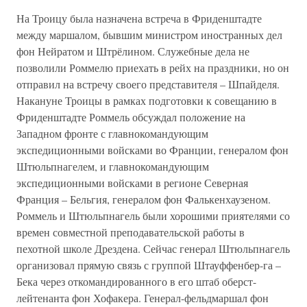
На Троицу была назначена встреча в Фриденштадте
между маршалом, бывшим министром иностранных дел
фон Нейратом и Штрёлином. Служебные дела не
позволили Роммелю приехать в рейх на праздники, но он
отправил на встречу своего представителя – Шпайделя.
Накануне Троицы в рамках подготовки к совещанию в
Фриденштадте Роммель обсуждал положение на
Западном фронте с главнокомандующим
экспедиционными войсками во Франции, генералом фон
Штюльпнагелем, и главнокомандующим
экспедиционными войсками в регионе Северная
Франция – Бельгия, генералом фон Фалькенхаузеном.
Роммель и Штюльпнагель были хорошими приятелями со
времен совместной преподавательской работы в
пехотной школе Дрездена. Сейчас генерал Штюльпнагель
организовал прямую связь с группой Штауффенбер-га –
Бека через откомандированного в его штаб оберст-
лейтенанта фон Хофакера. Генерал-фельдмаршал фон