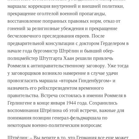
маршала: коррекция внутренней и внешней политики,
прекращение оголтелой военной пропаганды,
восстановление попранных правовых норм, отказ от
гонений за религиозные убеждения и прекращение
бесчеловечного преследования евреев. После
предварительной консультации с доктором Герделером в
начале года бургомистр Штрёлин и бывший обер-
полицмейстер Штутгарта Хаан решили привлечь
Роммеля к антиправительственному заговору. Уже тогда
у заговорщиков возникло намерение в случае удачи
провозгласить маршала «вторым Гинденбургом» и
назначить его рейхспрезидентом временного
правительства. Встреча состоялась в имении Роммеля в
Герлингене в конце января 1944 года. Сохранились
воспоминания Штрёлина об этой встречи, важные для
понимания позиции генерал-фельдмаршала по
некоторым военно-политическим вопросам:
Штрёлин: – Вы верите в то, что Германия все еще может