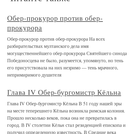
Обер-прокурор против обер-
прокурора
Обер-прокурор против обер-прокурора На всех
разбирательствах мултанского дела имя
могущественнейшего обер-прокурора Святейшего синода
Победоносцева не было, разумеется, упомянуто, но тень
его присутствовала на них незримо — тень мрачного,
непримиримого душителя
Глава IV Обер-бургомистр Кёльна
Глава IV Обер-бургомистр Кёльна В 51 году нашей эры
на месте теперешнего Кёльна возникла римская колония.
Прошло несколько веков, пока она не превратилась в
город. В IV столетии Кёльн стал резиденцией епископа и
получил определенную известность. В Средние века