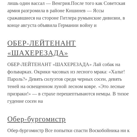
лишь один вассал — Венгрия.После того как Советская
армия разгромила в районе Кишинев — Яссы
сражавшиеся на стороне Гитлера румынские дивизии, в
конце августа объявила Германии войну и
ОБЕР-ЛЕЙТЕНАНТ
«ШАХЕРЕЗАДА»
ОБЕР-ЛЕЙТЕНАНТ «ШАХЕРЕЗАДА» Лай собак на
фольварках. Окрики часовых из лесного мрака: «Хальт!
Пароль?» Девять силуэтов среди черных сосен, девять
теней на освещенном луной лесном ковре. «Это лесные
призраки!» — в страхе перешептываются немцы. В тихое
гудение сосен на
Обер-бургомистр
Обер-бургомистр Все попытки спасти Воскобойника ни к