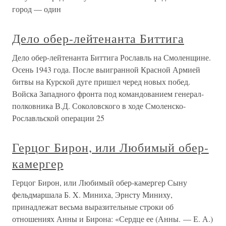
город — один
Дело обер-лейтенанта Биттига
Дело обер-лейтенанта Биттига Рославль на Смоленщине.
Осень 1943 года. После выигранной Красной Армией
битвы на Курской дуге пришел черед новых побед.
Войска Западного фронта под командованием генерал-
полковника В.Д. Соколовского в ходе Смоленско-
Рославльской операции 25
Герцог Бирон, или Любимый обер-
камергер
Герцог Бирон, или Любимый обер-камергер Сыну
фельдмаршала Б. X. Миниха, Эрнсту Миниху,
принадлежат весьма выразительные строки об
отношениях Анны и Бирона: «Сердце ее (Анны. — Е. А.)