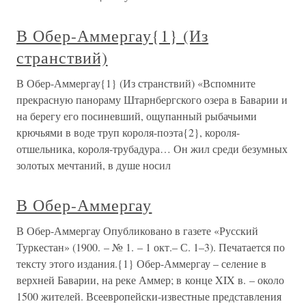
В Обер-Аммергау{1} (Из
странствий)
В Обер-Аммергау{1} (Из странствий) «Вспомните
прекрасную панораму Штарнбергского озера в Баварии и
на берегу его посиневший, ощупанный рыбачьими
крючьями в воде труп короля-поэта{2}, короля-
отшельника, короля-трубадура… Он жил среди безумных
золотых мечтаний, в душе носил
В Обер-Аммергау
В Обер-Аммергау Опубликовано в газете «Русский
Туркестан» (1900. – № 1. – 1 окт.– С. 1–3). Печатается по
тексту этого издания.{1} Обер-Аммергау – селение в
верхней Баварии, на реке Аммер; в конце XIX в. – около
1500 жителей. Всеевропейски-известные представления