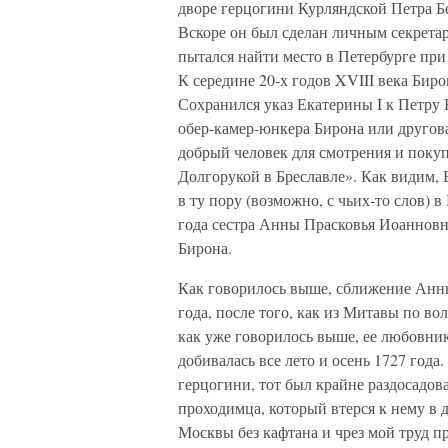
дворе герцогини Курляндской Петра Б
Вскоре он был сделан личным секретар
пытался найти место в Петербурге пр
К середине 20-х годов XVIII века Би
Сохранился указ Екатерины I к Петру
обер-камер-юнкера Бирона или другова
добрый человек для смотрения и покуп
Долгорукой в Бреславле». Как видим, 
в ту пору (возможно, с чьих-то слов) 
года сестра Анны Прасковья Иоанновн
Бирона.
Как говорилось выше, сближение Анны
года, после того, как из Митавы по 
как уже говорилось выше, ее любовни
добивалась все лето и осень 1727 года
герцогини, тот был крайне раздосадов
проходимца, который втерся к нему в 
Москвы без кафтана и чрез мой труд при