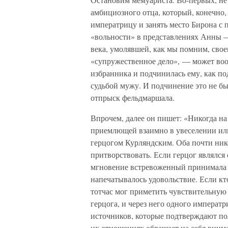
амбициозного отца, который, конечно,
императрицу и занять место Бирона с 
«вольности» в представлениях Анны 
века, умолявшей, как мы помним, сво
«супружественное дело», — может воо
избранника и подчинилась ему, как 
судьбой мужу. И подчинение это не б
отпрыск фельдмаршала.
Впрочем, далее он пишет: «Никогда на
приемлющей взаимно в увеселении или
герцогом Курляндским. Оба почти ник
притворствовать. Если герцог являлся
мгновение встревоженный принимала ви
напечатывалось удовольствие. Если кто
тотчас мог приметить чувствительную
герцога, и через него одного императ
источников, которые подтверждают по
их отношениях обращает на себя внима