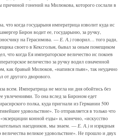
бы причиной гонений на Милюкова, которого сослали в
а, что когда государыня императрица изволит куда ис
камергер Бирон водит ее, государыню, за ручку,
оносчику на Герасимова. —
Е. А.)
говорил… того ради,
мещика своего в Кексгольм, бывал за оным помещиком
дел, что когда Ея императорское величество ис покоев
мператорское величество за ручку водил означенной
ом, как бравый Милюков, «напився пьян», так неудачно
л от другого дворового.
за всем. Императрица не могла ни дня обойтись без
ее увлечениями. То она вслед за Бироном едет
расирского полка, куда пригнали из Германии 500
тивейшее удовольствие». То отправляется в только что
«экзерциции конной езды» и, конечно, «искусство
ечательных наездников, мы знаем. —
Е. А.)
и изрядныя
 величества великое удовольствие». Не прошло и двух