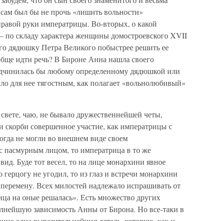
 сам был бы не прочь «лишить вольности»
правой руки императрицы. Во-вторых, о какой
— по складу характера женщины домостроевского XVII
его дядюшку Петра Великого побыстрее решить ее
бще идти речь? В Бироне Анна нашла своего
подчинилась бы любому определенному дядюшкой или
ыло для нее тягостным, как полагает «вольнолюбивый»
 свете, чаю, не бывало дружественнейшей четы,
 скорби совершенное участие, как императрицы с
огда не могли во внешнем виде своем
 с пасмурным лицом, то императрица в то же
д. Буде тот весел, то на лице монархини явное
 герцогу не угодил, то из глаз и встречи монархини
 перемену. Всех милостей надлежало испрашивать от
рица на оные решалась». Есть множество других
лнейшую зависимость Анны от Бирона. Но все-таки в
ние одна выразительнейшая деталь, которую, как и