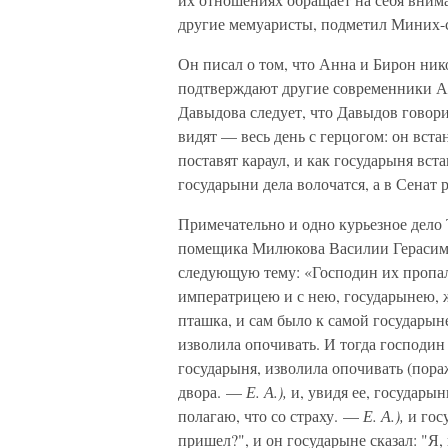
другие мемуаристы, подметил Миних-
Он писал о том, что Анна и Бирон ник
подтверждают другие современники Ан
Давыдова следует, что Давыдов говори
видят — весь день с герцогом: он вст
поставят караул, и как государыня вста
государыни дела волочатся, а в Сенат р
Примечательно и одно курьезное дело 
помещика Милюкова Василии Герасимо
следующую тему: «Господин их пропал
императрицею и с нею, государынею, ж
пташка, и сам было к самой государыне
изволила опочивать. И тогда господин 
государыня, изволила опочивать (пора
двора. —
Е. А.),
и, увидя ее, государы
полагаю, что со страху. —
Е. А.),
и гос
пришел?", и он государыне сказал: "Я