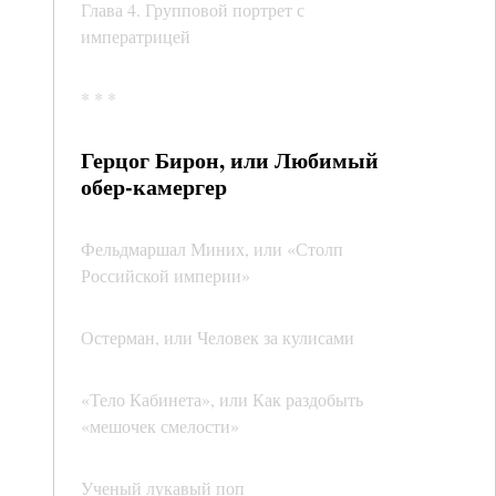
Глава 4. Групповой портрет с
императрицей
* * *
Герцог Бирон, или Любимый
обер-камергер
Фельдмаршал Миних, или «Столп
Российской империи»
Остерман, или Человек за кулисами
«Тело Кабинета», или Как раздобыть
«мешочек смелости»
Ученый лукавый поп