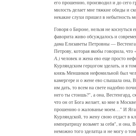
его прошению, производил и до сего гр
милость делает мне тяжкие обиды и ск
некакие слухи пришел в небытность мо
Говоря о Бироне, нельзя не коснуться
фаворита живо обсуждалось и совреме
дама Елизаветы Петровны — Вестенга
Петрову, которая якобы говорила, чт
А.)
человек и жена ево еще просто неф
Курляндским герцогом зделать, и я том
князь Меншиков нефомильной был челов
камергере и о жене ево слышала она, В
им дать, то всем на свете надобно почи
него ты стоишь?", а она, Вестенгард, с
что он от Бога желает, ко мне в Моск
прошению о жалованье моем…" И Ягана 
Курляндской, то жену свою отдаст в 
императрицу возьмет за себя", и она, В
неможно того зделатца и не могу о том 