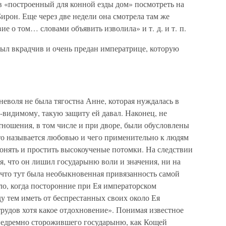
 в «построенный для конной езды дом» посмотреть на
ирон. Еще через две недели она смотрела там же
ие о том… словами объявить изволила» и т. д. и т. п.
был вкрадчив и очень предан императрице, которую
неволя не была тягостна Анне, которая нуждалась в
о-видимому, такую защиту ей давал. Наконец, не
отношения, в том числе и при дворе, были обусловлены
 что называется любовью и чего применительно к людям
понять и простить высокоученые потомки. На следствии
ия, что он лишил государыню воли и значения, ни на
, что тут была необыкновенная привязанность самой
ыло, когда посторонние при Ея императорском
у тем иметь от беспрестанных своих около Ея
рудов хотя какое отдохновение». Понимая известное
недремно сторожившего государыню, как Кощей