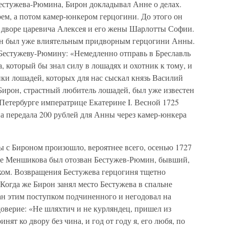
естужева-Рюмина, Бирон докладывал Анне о делах.
ем, а потом камер-юнкером герцогини. До этого он
и дворе царевича Алексея и его жены Шарлотты Софии.
рон был уже влиятельным придворным герцогини Анны.
 Бестужеву-Рюмину: «Немедленно отправь в Бреславль
, который бы знал силу в лошадях и охотник к тому, и
ки лошадей, которых для нас сыскал князь Василий
Бирон, страстный любитель лошадей, был уже известен
в Петербурге императрице Екатерине I. Весной 1725
а передала 200 рублей для Анны через камер-юнкера
 с Бироном произошло, вероятнее всего, осенью 1727
воле Меншикова был отозван Бестужев-Рюмин, бывший,
ком. Возвращения Бестужева герцогиня тщетно
. Когда же Бирон занял место Бестужева в спальне
ан этим поступком подчиненного и негодовал на
доверие: «Не шляхтич и не курляндец, пришел из
нят ко двору без чина, и год от году я, его любя, по