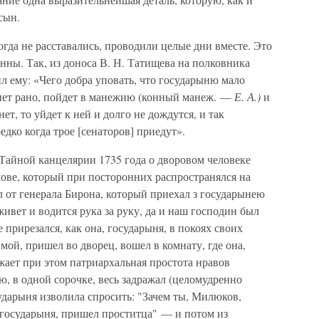
сын.
огда не расставались, проводили целые дни вместе. Это
ны. Так, из доноса В. Н. Татищева на полковника
л ему: «Чего добра уповать, что государыню мало
анет рано, пойдет в манежию (конный манеж. —
Е. А.)
и
нет, то уйдет к ней и долго не дождутся, и так
едко когда трое [сенаторов] приедут».
Тайной канцелярии 1735 года о дворовом человеке
ве, который при посторонних распространялся на
 от генерала Бирона, который приехал з государынею
ивет и водится рука за руку, да и наш господин был
 прирезался, как она, государыня, в покоях своих
мой, пришел во дворец, вошел в комнату, где она,
жает при этом патриархальная простота нравов
ню, в одной сорочке, весь задражал (целомудренно
ударыня изволила спросить: "Зачем ты, Милюков,
, государыня, пришел проститца" — и потом из