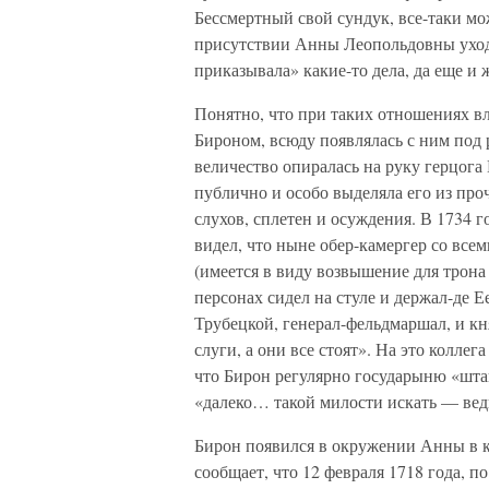
Бессмертный свой сундук, все-таки мо
присутствии Анны Леопольдовны уходил
приказывала» какие-то дела, да еще и 
Понятно, что при таких отношениях вл
Бироном, всюду появлялась с ним под 
величество опиралась на руку герцога
публично и особо выделяла его из пр
слухов, сплетен и осуждения. В 1734 
видел, что ныне обер-камергер со все
(имеется в виду возвышение для трона
персонах сидел на стуле и держал-де Е
Трубецкой, генерал-фельдмаршал, и к
слуги, а они все стоят». На это колле
что Бирон регулярно государыню «шта
«далеко… такой милости искать — ведь
Бирон появился в окружении Анны в к
сообщает, что 12 февраля 1718 года, 