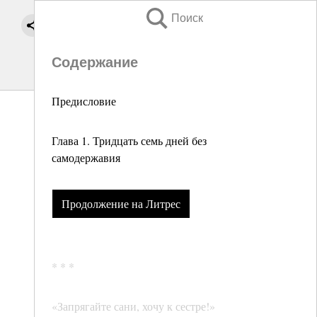
Поиск
Содержание
Предисловие
Глава 1. Тридцать семь дней без
самодержавия
Продолжение на Литрес
* * *
«Запрягайте сани, хочу к сестре!»