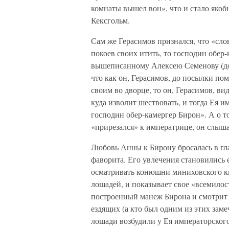
комнаты вышел вон», что и стало яко
Кексгольм.
Сам же Герасимов признался, что «слов
покоев своих итить, то господин обер-
вышеписанному Алексею Семенову (д
что как он, Герасимов, до посылки по
своим во дворце, то он, Герасимов, ви
куда изволит шествовать, и тогда Ея и
господин обер-камергер Бирон». А о т
«прирезался» к императрице, он слыша
Любовь Анны к Бирону бросалась в гла
фаворита. Его увлечения становились 
осматривать конюшни миниховского ки
лошадей, и показывает свое «всемилос
построенный манеж Бирона и смотрит 
ездящих (а кто был одним из этих зам
лошади возбудили у Ея императорского