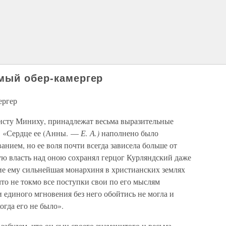
мый обер-камергер
ергер
нсту Миниху, принадлежат весьма выразительные
: «Сердце ее (Анны. —
Е. А.)
наполнено было
нием, но ее воля почти всегда зависела больше от
ую власть над оною сохранял герцог Курляндский даже
ие ему сильнейшая монархиня в христианских землях
что не токмо все поступки свои по его мыслям
 единого мгновения без него обойтись не могла и
огда его не было».
забудем, что он сын своего знаменитого и весьма