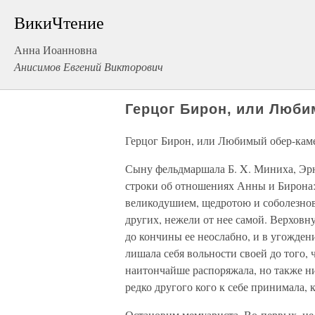
ВикиЧтение
Анна Иоанновна
Анисимов Евгений Викторович
Герцог Бирон, или Люби
Герцог Бирон, или Любимый обер-кам
Сыну фельдмаршала Б. X. Миниха, Эр
строки об отношениях Анны и Бирона
великодушием, щедротою и соболезнова
других, нежели от нее самой. Верховн
до кончины ее неослабно, и в угожден
лишала себя вольности своей до того, 
наитончайше распоряжала, но также ни
редко другого кого к себе принимала, к
Остановим мемуариста. Во-первых, не 