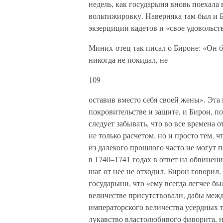
недель, как государыня вновь поехала
вольтижировку. Наверняка там был и Б
экзерциции кадетов и «свое удовольств
Миних-отец так писал о Бироне: «Он 
никогда не покидал, не
109
оставив вместо себя своей жены». Эта 
покровительстве и защите, и Бирон, п
следует забывать, что во все времена 
не только расчетом, но и просто тем,
из далекого прошлого часто не могут 
в 1740–1741 годах в ответ на обвинен
шаг от нее не отходил, Бирон говорил
государыни, что «ему всегда легчее б
величестве присутствовали, дабы межд
императорского величества усердных т
лукавство властолюбивого фаворита, 