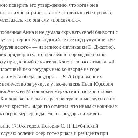
жно поверить его утверждению, что когда он в
 от императрицы, «в тот час опять к себе призвав,
жаловалась, что она ему «прискучила».
юбленная Анна и не думала скрывать своей близости с
ручку («герцог Курляндский вел ее под руку» или «Ее
 Курляндского» — из записок англичанки Э. Джастис),
очих придворных, что неизбежно порождало волны
году придворный служитель Коноплев рассказывал: «Я
милостивейшею государынею во дворце на горе
 или места обеда государя. —
Е. А.)
при вышних
е величество за ручку, а у нас-де князь Иван Юрьевич
нязь Алексей Михайлович Черкасский изстари старые
га Коноплева, намекая на распространенные слухи о том,
нами крестит», ядовито отметил, что иным сановникам
 обер-камергер недалече от государыни живет».
онце 1710-х годов. Историк С. Н. Шубинский
по случаю болезни обер-гофмаршала и резидента при