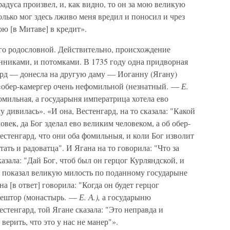
адуса произвел, и, как видно, то он за мою великую
олько мог здесь лживо меня вредил и поносил и чрез
ю [в Митаве] в кредит».
 его родословной. Действительно, происхождение
нниками, и потомками. В 1735 году одна придворная
рд — донесла на другую даму — Иоганну (Ягану)
о «обер-камергер очень нефомильной (незнатный. —
Е.
омильная, а государыня императрица хотела ево
у дивилась». «И она, Вестенгард, на то сказала: "Какой
ек, да Бог зделал ево великим человеком, а об обер-
естенгард, что они оба фомильныя, и коли Бог изволит
тать и радоватца". И Ягана на то говорила: "Что за
казала: "Дай Бог, чтоб был он герцог Курляндской, и
ве показал великую милость по поданному государыне
[в ответ] говорила: "Когда он будет герцог
клештор (монастырь. —
Е. А.),
а государыню
естенгард, той Ягане сказала: "Это неправда и
верить, что это у нас не манер"».