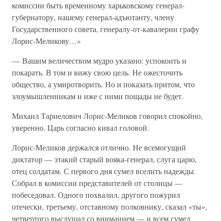
комиссии быть временному харьковскому генерал-
губернатору, нашему генерал-адъютанту, члену
Государственного совета, генералу-от-кавалерии графу
Лорис-Меликову…»
— Вашим величеством мудро указано: успокоить и
покарать. В том и вижу свою цель. Не ожесточить
общество, а умиротворить. Но и показать притом, что
злоумышленникам и иже с ними пощады не будет.
Михаил Тариелович Лорис-Меликов говорил спокойно,
уверенно. Царь согласно кивал головой.
Лорис-Меликов держался отлично. Не всемогущий
диктатор — этакий старый вояка-генерал, слуга царю,
отец солдатам. С первого дня сумел вселить надежды.
Собрал в комиссии представителей от столицы —
побеседовал. Одного похвалил, другого пожурил
отечески, третьему, отставному полковнику, сказал «ты»,
четвертого выслушал со вниманием — и всем сумел