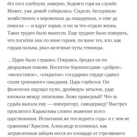
без того хлебнули, наверно, бедняги горя на службе.
Может, уже домой собирались. Сидели, беседовали
хозяйственно о коровенках да лошаденках, о севе да
покосах — и вдруг взрыв, и ни за что отдали жизнь.
Такое трудно было вынести. Еще труднее было поверить,
что погибли они по вине героев, по вине тех, кто, как
гордая пальма, рвал железные путы темницы.
…Царю было страшно. Озираясь, бродил он по
дворцовым покоям. Воспетое борзописцами «доброе»,
«милостивое», «открытое» государево сердце сдавил
спазм тревожного ожидания. Царь горбился. Он
физически ощущал пулю, дробящую затылок, удар
кинжала между лопатками. Боже праведный! Что за
судьба выпала ему — императору, самодержцу! Выстрел
проклятого Каракозова словно знамение всего
царствования. Испытания же последнего года» и с чем не
сравнимы! Краснея, Александр вспоминал, как
затравленным зайцем несся по площади от стрелявшего