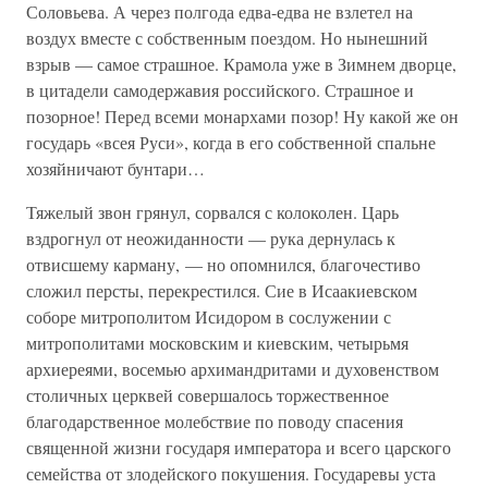
Соловьева. А через полгода едва-едва не взлетел на
воздух вместе с собственным поездом. Но нынешний
взрыв — самое страшное. Крамола уже в Зимнем дворце,
в цитадели самодержавия российского. Страшное и
позорное! Перед всеми монархами позор! Ну какой же он
государь «всея Руси», когда в его собственной спальне
хозяйничают бунтари…
Тяжелый звон грянул, сорвался с колоколен. Царь
вздрогнул от неожиданности — рука дернулась к
отвисшему карману, — но опомнился, благочестиво
сложил персты, перекрестился. Сие в Исаакиевском
соборе митрополитом Исидором в сослужении с
митрополитами московским и киевским, четырьмя
архиереями, восемью архимандритами и духовенством
столичных церквей совершалось торжественное
благодарственное молебствие по поводу спасения
священной жизни государя императора и всего царского
семейства от злодейского покушения. Государевы уста