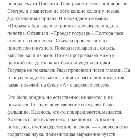
неподалеку от Плоешти. Шли рядом с железной дорогой.
Смотрели с завистью на обгонявшие колонну поезда.
Долгожданный привал. И неожиданно команда:
«Подъем!» Бригаду выстроили в две шеренги вдоль
полотна. Объявили: «Проедет государь». Полтора часа
стояли на солнцепеке. Сначала прошел состав с
прислугою и кухнею. Повара и поваренки, смеясь,
выглядывали из окон. Потом прогромыхал мимо и
царский поезд. На окнах были опущены шторки.
Государь не показался. Ряды проводили поезд глазами. На
площадке заднего вагона, широко расставив ноги, стоял
казак, похожий на букву «А» с царского вензеля.
Это было обидно, но естественно: не захотел и не
показался! Сегодняшнее «явление государя» было
фальшиво. Казалось, что-то поворачивается, меняется.
Хотелось слова искреннего, правдивого. А взамен —
помпезная, пустая церемония; не слово — «словесность»,
солдатская наука, подменяющая выражение чувств