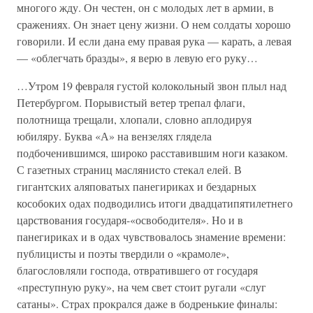
многого жду. Он честен, он с молодых лет в армии, в
сражениях. Он знает цену жизни. О нем солдаты хорошо
говорили. И если дана ему правая рука — карать, а левая
— «облегчать бразды», я верю в левую его руку…
…Утром 19 февраля густой колокольный звон плыл над
Петербургом. Порывистый ветер трепал флаги,
полотнища трещали, хлопали, словно аплодируя
юбиляру. Буква «А» на вензелях глядела
подбоченившимся, широко расставившим ноги казаком.
С газетных страниц маслянисто стекал елей. В
гигантских аляповатых панегириках и бездарных
кособоких одах подводились итоги двадцатипятилетнего
царствования государя-«освободителя». Но и в
панегириках и в одах чувствовалось знамение времени:
публицисты и поэты твердили о «крамоле»,
благословляли господа, отвратившего от государя
«преступную руку», на чем свет стоит ругали «слуг
сатаны». Страх прокрался даже в бодренькие финалы: