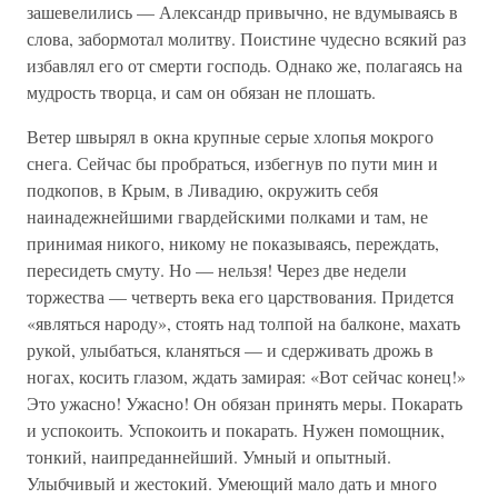
зашевелились — Александр привычно, не вдумываясь в
слова, забормотал молитву. Поистине чудесно всякий раз
избавлял его от смерти господь. Однако же, полагаясь на
мудрость творца, и сам он обязан не плошать.
Ветер швырял в окна крупные серые хлопья мокрого
снега. Сейчас бы пробраться, избегнув по пути мин и
подкопов, в Крым, в Ливадию, окружить себя
наинадежнейшими гвардейскими полками и там, не
принимая никого, никому не показываясь, переждать,
пересидеть смуту. Но — нельзя! Через две недели
торжества — четверть века его царствования. Придется
«являться народу», стоять над толпой на балконе, махать
рукой, улыбаться, кланяться — и сдерживать дрожь в
ногах, косить глазом, ждать замирая: «Вот сейчас конец!»
Это ужасно! Ужасно! Он обязан принять меры. Покарать
и успокоить. Успокоить и покарать. Нужен помощник,
тонкий, наипреданнейший. Умный и опытный.
Улыбчивый и жестокий. Умеющий мало дать и много