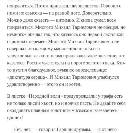
понравиться. Потом пригласил журналистов. Говорил с
ними не свысока — на равной ноге. Доверительно.
Можно даже сказать — интимно. И снова сумел всем
понравиться. Многого Михаил Тариелович не обещал, но
немногое обещал так, что казалось оно первой ласточкой
огромных перемен. Многого Михаил Тариелович и не
совершал, но каждому мановению перста его
услужливые языки и перья придавали такое значение, что
казалось, Россия уже стояла на пороге золотого века. Кто-
то пустил благодушное, румяное определеньице:
«диктатура сердца». И Михаил Тариелович улыбнулся
удовлетворенно — этого он и хотел.
В листке «Народной воли» предупреждали: у графа есть
не только лисий хвост, но и волчья пасть. Не давайте себя
околдовать плавным золотистым взмахом: зазеваетесь —
цапнет!
— Нет, нет, — говорил Гаршин друзьям, — я от него