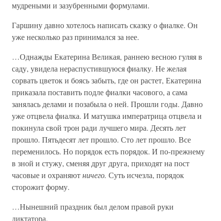
мудреными и зазубренными формулами.
Гаршину давно хотелось написать сказку о фиалке. Он
уже несколько раз принимался за нее.
…Однажды Екатерина Великая, раннею весною гуляя в
саду, увидела нераспустившуюся фиалку. Не желая
сорвать цветок и боясь забыть, где он растет, Екатерина
приказала поставить подле фиалки часового, а сама
занялась делами и позабыла о ней. Прошли годы. Давно
уже отцвела фиалка. И матушка императрица отцвела и
покинула свой трон ради лучшего мира. Десять лет
прошло. Пятьдесят лет прошло. Сто лет прошло. Все
переменилось. Но порядок есть порядок. И по-прежнему
в зной и стужу, сменяя друг друга, приходят на пост
часовые и охраняют
ничего.
Суть исчезла, порядок
сторожит форму.
…Нынешний праздник был делом правой руки
диктатора.