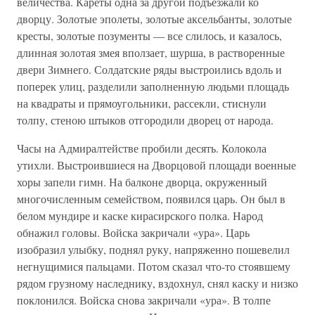
величества. Кареты одна за другой подъезжали ко
дворцу. Золотые эполеты, золотые аксельбанты, золотые
кресты, золотые позументы — все слилось, и казалось,
длинная золотая змея вползает, шурша, в растворенные
двери Зимнего. Солдатские ряды выстроились вдоль и
поперек улиц, разделили заполненную людьми площадь
на квадраты и прямоугольники, рассекли, стиснули
толпу, стеною штыков отгородили дворец от народа.
Часы на Адмиралтействе пробили десять. Колокола
утихли. Выстроившиеся на Дворцовой площади военные
хоры запели гимн. На балконе дворца, окруженный
многочисленным семейством, появился царь. Он был в
белом мундире и каске кирасирского полка. Народ
обнажил головы. Войска закричали «ура». Царь
изобразил улыбку, поднял руку, напряженно пошевелил
негнущимися пальцами. Потом сказал что-то стоявшему
рядом грузному наследнику, вздохнул, снял каску и низко
поклонился. Войска снова закричали «ура». В толпе