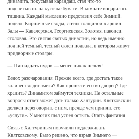
динамита, покусывая карандаш, стал что-то
подсчитывать на кусочке бумаги. В комнате воцарилась
тишина. Каждый мысленно представил себе Зимний,
подвал. Кирпичные своды, стены толщиной в аршин.
Залы — Кавалерская, Георгиевская, Золотая, наконец,
столовая. Это святая святых династии, но ведь именно
под ней темный, тесный склеп подвала, в котором живут
придворные столяры.
— Пятнадцать пудов — менее никак нельзя!
Вздох разочарования. Прежде всего, где достать такое
количество динамита? Как пронести его во дворец? Где
хранить? Динамитом займутся техники. На остальные
вопросы ответ может дать только Халтурин. Квятковский
должен переговорить с ним, прежде чем принять его
«услуги». У многих пыл успел остыть. Опять фантазия!
Связь с Халтуриным поручили поддерживать
Квятковскому. Было решено, что взрыв Зимнего —