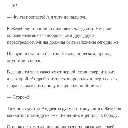
— Я!
— Фу ты пропасть! А я чуть не пальнул.
К Желябову торопливо подошел Окладский. Нет, так
больше нельзя, чего доброго, они друг друга
перестреляют. Мины должны быть заложены сегодня же.
Первую поставили быстро. Засыпали песком, провод
опустили в овраг.
В двадцати трех саженях от первой стали сверлить яму
для второй. Андрей запутался в проводах и, чертыхаясь,
старался выдернуть ногу из проволочной петли.
— Сторож!
Тихонов схватил Андрея за руку и потянул вниз. Желябов
выхватил цилиндр из ямы. Репейник вцепился в бороду.
Сторож не заметил притаившихся под насыпью людей.