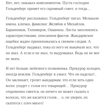
Нет, нет, никаких комплиментов. Пусть господин
Гольденберг примет его скромный совет, и тогда…
Гольденберг рассказывал. Гольденберг писал. Мелькали
имена, клички, фамилии: Желябов и Михайлов,
Баранников, Тихомиров, Ошанина. Листы заполнялись
характеристиками, описанием фактов. Жандармские
ищейки жадно принюхивались к свежим следам. А
Гольденберг выдавал, пока из него не выкачали все, что
он знал. А если и не знал, то выдумывал. Ведь он не мог
не знать.
И нет больше любезного полковника. Прокурор холоден,
иногда вежлив. Гольденберг в ужасе. Что он наделал!..
Он заклинает, грозит жандармам, что если хоть один
волос упадет с голов его товарищей… Прокурор
откровенно смеется, он ничего не может сказать о
волосах, что же касается голов… о, он уверен, их
скатится с плеч много!