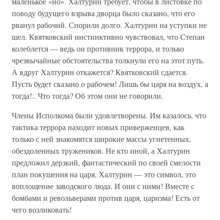
маленькое «но». Халтурин требует, чтобы в листовке по
поводу будущего взрыва дворца было сказано, что его
рванул рабочий. Спорили долго. Халтурин на уступки не
шел. Квятковский инстинктивно чувствовал, что Степан
колеблется — ведь он противник террора, и только
чрезвычайные обстоятельства толкнули его на этот путь.
А вдруг Халтурин откажется? Квятковский сдается.
Пусть будет сказано о рабочем! Лишь бы царя на воздух, а
тогда!.. Что тогда? Об этом они не говорили.
Члены Исполкома были удовлетворены. Им казалось, что
тактика террора находит новых приверженцев, как
только с ней знакомятся широкие массы угнетенных,
обездоленных тружеников. Не кто иной, а Халтурин
предложил дерзкий, фантастический по своей смелости
план покушения на царя. Халтурин — это символ, это
воплощение заводского люда. И они с ними! Вместе с
бомбами и револьверами против царя, царизма! Есть от
чего возликовать!