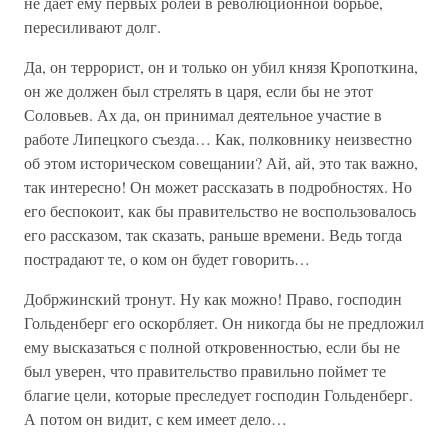
не дает ему первых ролей в революционной борьбе,
пересиливают долг.
Да, он террорист, он и только он убил князя Кропоткина,
он же должен был стрелять в царя, если бы не этот
Соловьев. Ах да, он принимал деятельное участие в
работе Липецкого съезда… Как, полковнику неизвестно
об этом историческом совещании? Ай, ай, это так важно,
так интересно! Он может рассказать в подробностях. Но
его беспокоит, как бы правительство не воспользовалось
его рассказом, так сказать, раньше времени. Ведь тогда
пострадают те, о ком он будет говорить…
Добржинский тронут. Ну как можно! Право, господин
Гольденберг его оскорбляет. Он никогда бы не предложил
ему высказаться с полной откровенностью, если бы не
был уверен, что правительство правильно поймет те
благие цели, которые преследует господин Гольденберг.
А потом он видит, с кем имеет дело…