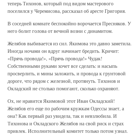
теперь Тихонов, который под видом мастерового
поселился у Черемисова, рассказал об аресте Григория.
В соседней комнате беспокойно ворочается Пресняков. У
него болит голова от вечной возни с динамитом.
Желябов выбивается из сил. Якимова это давно заметила.
Иногда ночами он вдруг начинает бредить. Кричит:
«Прячь провода!», «Прячь провода!» Чудак!
Собственными руками хочет все сделать: и насыпь
просверлить, и мины заложить, и провода к грунтовой
дороге, что рядом с железной, протянуть. Тихонов и
Окладский не столько помогают, сколько охраняют.
Ох, не нравится Якимовой этот Иван Окладский!
Желябов его еще по рабочим кружкам Одессы знает, а
она? Как первый раз увидела, так и невзлюбила. И
Тихонова и Окладского Желябов на свой риск и страх
привлек. Исполнительный комитет только потом узнал.