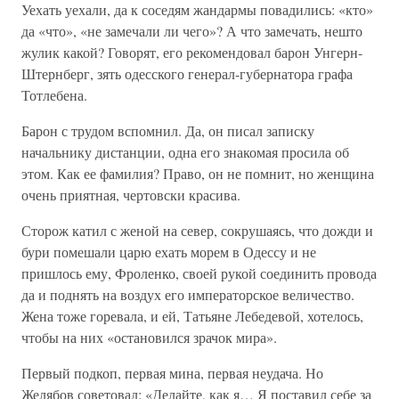
Уехать уехали, да к соседям жандармы повадились: «кто»
да «что», «не замечали ли чего»? А что замечать, нешто
жулик какой? Говорят, его рекомендовал барон Унгерн-
Штернберг, зять одесского генерал-губернатора графа
Тотлебена.
Барон с трудом вспомнил. Да, он писал записку
начальнику дистанции, одна его знакомая просила об
этом. Как ее фамилия? Право, он не помнит, но женщина
очень приятная, чертовски красива.
Сторож катил с женой на север, сокрушаясь, что дожди и
бури помешали царю ехать морем в Одессу и не
пришлось ему, Фроленко, своей рукой соединить провода
да и поднять на воздух его императорское величество.
Жена тоже горевала, и ей, Татьяне Лебедевой, хотелось,
чтобы на них «остановился зрачок мира».
Первый подкоп, первая мина, первая неудача. Но
Желябов советовал: «Делайте, как я… Я поставил себе за