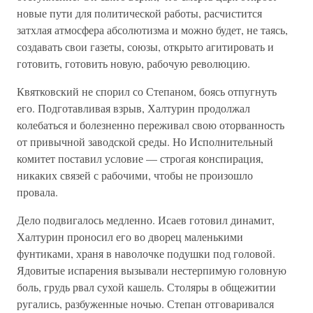
новые пути для политической работы, расчистится
затхлая атмосфера абсолютизма и можно будет, не таясь,
создавать свои газеты, союзы, открыто агитировать и
готовить, готовить новую, рабочую революцию.
Квятковский не спорил со Степаном, боясь отпугнуть
его. Подготавливая взрыв, Халтурин продолжал
колебаться и болезненно переживал свою оторванность
от привычной заводской среды. Но Исполнительный
комитет поставил условие — строгая конспирация,
никаких связей с рабочими, чтобы не произошло
провала.
Дело подвигалось медленно. Исаев готовил динамит,
Халтурин проносил его во дворец маленькими
фунтиками, храня в наволочке подушки под головой.
Ядовитые испарения вызывали нестерпимую головную
боль, грудь рвал сухой кашель. Столяры в общежитии
ругались, разбуженные ночью. Степан отговаривался