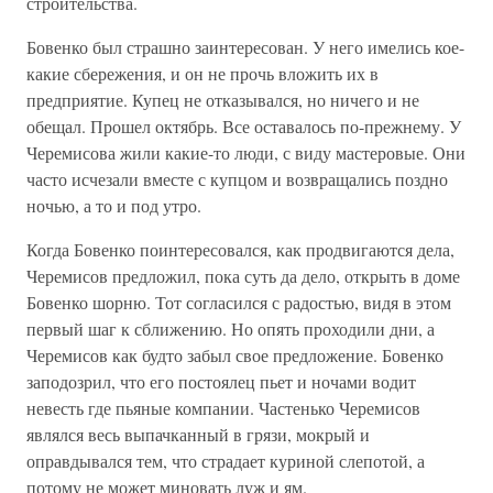
строительства.
Бовенко был страшно заинтересован. У него имелись кое-
какие сбережения, и он не прочь вложить их в
предприятие. Купец не отказывался, но ничего и не
обещал. Прошел октябрь. Все оставалось по-прежнему. У
Черемисова жили какие-то люди, с виду мастеровые. Они
часто исчезали вместе с купцом и возвращались поздно
ночью, а то и под утро.
Когда Бовенко поинтересовался, как продвигаются дела,
Черемисов предложил, пока суть да дело, открыть в доме
Бовенко шорню. Тот согласился с радостью, видя в этом
первый шаг к сближению. Но опять проходили дни, а
Черемисов как будто забыл свое предложение. Бовенко
заподозрил, что его постоялец пьет и ночами водит
невесть где пьяные компании. Частенько Черемисов
являлся весь выпачканный в грязи, мокрый и
оправдывался тем, что страдает куриной слепотой, а
потому не может миновать луж и ям.