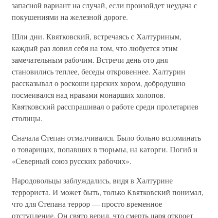
запасной вариант на случай, если произойдет неудача с
покушениями на железной дороге.
Шли дни. Квятковский, встречаясь с Халтуриным,
каждый раз ловил себя на том, что любуется этим
замечательным рабочим. Встречи день ото дня
становились теплее, беседы откровеннее. Халтурин
рассказывал о роскоши царских хором, добродушно
посмеивался над нравами монарших холопов.
Квятковский расспрашивал о работе среди пролетариев
столицы.
Сначала Степан отмалчивался. Было больно вспоминать
о товарищах, попавших в тюрьмы, на каторги. Погиб и
«Северный союз русских рабочих».
Народовольцы заблуждались, видя в Халтурине
террориста. И может быть, только Квятковский понимал,
что для Степана террор — просто временное
отступление. Он свято верил, что смерть царя откроет