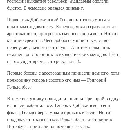
господин выхватил револьвер. Жандармы одолели
быстро. В чемодане оказался динамит.
Полковник Добржинский был достаточно умным и
опытным следователем. Конечно, можно сразу запугать
арестованного, пригрозить ему пыткой, казнью. Но это
крайние средства. Чего доброго, узник от ужаса все
перепутает, начнет нести чушь. А потом полковник
гуманен, он сторонник психологических методов. Пусть
на это уйдет время, зато результаты!..
Первые беседы с арестованным принесли немного, хотя
полковнику теперь известно его имя — Григорий
Гольденберг.
В камеру к узнику подсадили шпиона. Григорий в одну
из ночей выболтал все. Теперь у Добржинского есть
факты. Гольденберга можно прижать к стене. Но тот
продолжает отказываться. Гольденберга доставили в
Петербург, призвали на помощь его мать.