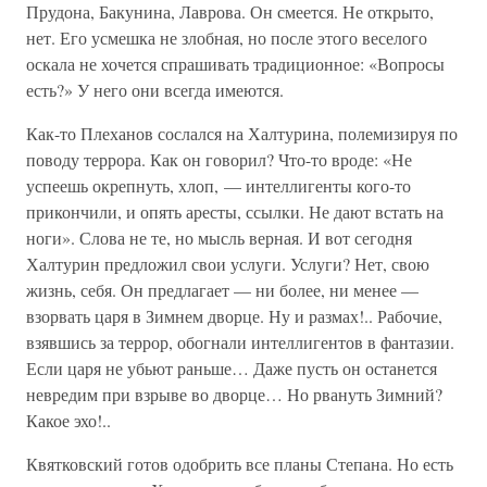
Прудона, Бакунина, Лаврова. Он смеется. Не открыто,
нет. Его усмешка не злобная, но после этого веселого
оскала не хочется спрашивать традиционное: «Вопросы
есть?» У него они всегда имеются.
Как-то Плеханов сослался на Халтурина, полемизируя по
поводу террора. Как он говорил? Что-то вроде: «Не
успеешь окрепнуть, хлоп, — интеллигенты кого-то
прикончили, и опять аресты, ссылки. Не дают встать на
ноги». Слова не те, но мысль верная. И вот сегодня
Халтурин предложил свои услуги. Услуги? Нет, свою
жизнь, себя. Он предлагает — ни более, ни менее —
взорвать царя в Зимнем дворце. Ну и размах!.. Рабочие,
взявшись за террор, обогнали интеллигентов в фантазии.
Если царя не убьют раньше… Даже пусть он останется
невредим при взрыве во дворце… Но рвануть Зимний?
Какое эхо!..
Квятковский готов одобрить все планы Степана. Но есть