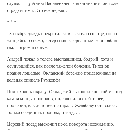
слушал — у Анны Васильевны галлюцинации, он тоже
страдает ими. Это все нервы…
* * *
18 ноября дождь прекратился, выглянуло солнце, но на
улице было свежо, ветер гнал разорванные тучи, рябил
гладь огромных луж.
Андрей лежал в телеге выспавшийся, бодрый, хотя и
осунувшийся, как после тяжелой болезни. Тихонов
правил лошадью. Окладский бережно придерживал на
коленях спираль Румкорфа.
Подъехали к оврагу. Окладский вытащил лопатой из-под
камня концы проводов, подключил их к батарее,
проверил, как действует спираль. Желябову оставалось
только соединить провода, и тогда…
Царский поезд выскочил из-за поворота неожиданно.