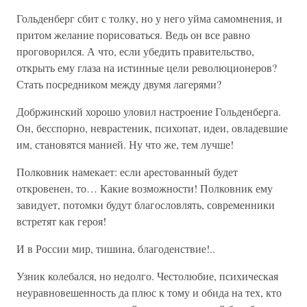
Гольденберг сбит с толку, но у него уйма самомнения, и
притом желание порисоваться. Ведь он все равно
проговорился. А что, если убедить правительство,
открыть ему глаза на истинные цели революционеров?
Стать посредником между двумя лагерями?
Добржинский хорошо уловил настроение Гольденберга.
Он, бесспорно, неврастеник, психопат, идеи, овладевшие
им, становятся манией. Ну что же, тем лучше!
Полковник намекает: если арестованный будет
откровенен, то… Какие возможности! Полковник ему
завидует, потомки будут благословлять, современники
встретят как героя!
И в России мир, тишина, благоденствие!..
Узник колебался, но недолго. Честолюбие, психическая
неуравновешенность да плюс к тому и обида на тех, кто