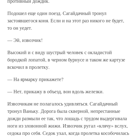
противный дождик.
Подошел еще один поезд. Сагайдачный тронул
застоявшегося коня. Если и на этот раз никого не будет,
то он уедет.
— Эй, извозчик!
Высокий и с виду шустрый человек с окладистой
бородкой лопатой, в черном бурнусе и таком же картузе
вскочил в пролетку.
— На ярмарку прикажете?
— Нет, прикажу в объезд, вон вдоль железки.
Извозчикам не полагалось удивляться. Сагайдачный
тронул Ваньку. Дорога была скверной, непрестанные
дожди размыли ее так, что лошадь с трудом выдергивала
ноги из зловонной жижи. Извозчик ругал «клячу» вслух,
седока про себя. Седок ухал, когда пролетка кособочилась