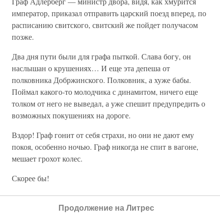
Граф Адлерберг — министр двора, видя, как хмурится
император, приказал отправить царский поезд вперед, по
расписанию свитского, свитский же пойдет получасом
позже.
Два дня пути были для графа пыткой. Слава богу, он
наслышан о крушениях… И еще эта депеша от
полковника Добржинского. Полковник, а хуже бабы.
Поймал какого-то молодчика с динамитом, ничего еще
толком от него не выведал, а уже спешит предупредить о
возможных покушениях на дороге.
Вздор! Граф гонит от себя страхи, но они не дают ему
покоя, особенно ночью. Граф никогда не спит в вагоне,
мешает грохот колес.
Скорее бы!
Ну, вот и Москва! На перроне сильнейшее «ура», гремят
Продолжение на Литрес
оркестры. Император с дороги устал и сразу же отбыл во