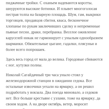
пиджачные тройки. С оханьем надеваются корсеты,
шнуруются высокие ботинки. И плывет многоголосая
пестрая толпа на базарную площадь. Шум, гам, выкрики
торговцев, продавцов сбитня, кваса, бесконечное
хлопанье по рукам заключивших сделку и непременные
пьяные песни, драки, перебранка. Веселое оживление
каруселей никак не гармонирует с унылым однообразием
шарманки. Обязательные цыгане, гадалки, плясуньи и
более всего попрошаек.
Здесь весь город от мала до велика. Городовые сбиваются
с ног, кутузки полны.
Николай Сагайдачный три часа уныло стоял у
железнодорожной станции в ожидании седока. Все
остальные извозчики уехали на ярмарку, а он решил
подработать у вокзала. Два поезда миновало, а седоков
нет. Все больше крестьяне с узлами, тоже на ярмарку, да
своим ходом. А на дворе октябрь, ветер, моросит