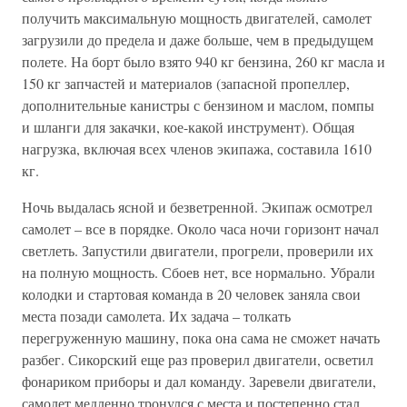
получить максимальную мощность двигателей, самолет
загрузили до предела и даже больше, чем в предыдущем
полете. На борт было взято 940 кг бензина, 260 кг масла и
150 кг запчастей и материалов (запасной пропеллер,
дополнительные канистры с бензином и маслом, помпы
и шланги для закачки, кое-какой инструмент). Общая
нагрузка, включая всех членов экипажа, составила 1610
кг.
Ночь выдалась ясной и безветренной. Экипаж осмотрел
самолет – все в порядке. Около часа ночи горизонт начал
светлеть. Запустили двигатели, прогрели, проверили их
на полную мощность. Сбоев нет, все нормально. Убрали
колодки и стартовая команда в 20 человек заняла свои
места позади самолета. Их задача – толкать
перегруженную машину, пока она сама не сможет начать
разбег. Сикорский еще раз проверил двигатели, осветил
фонариком приборы и дал команду. Заревели двигатели,
самолет медленно тронулся с места и постепенно стал