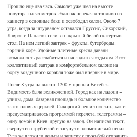
Прошло еще два часа. Самолет уже шел на высоте
полутора тысяч метров. Экипаж перекачал топливо из
канистр в основные баки и освободил салон. Около 7
утра, когда за штурвалом оставался Пруссис, Сикорский,
Лавров и Панасюк сели за накрытый белой скатертью
стол. На нем легкий завтрак – фрукты, бутерброды,
горячий кофе. Удобные плетеные кресла давали
возможность расслабиться и насладиться отдыхом. Этот
коллективный завтрак в комфортабельном салоне на
борту воздушного корабля тоже был впервые в мире.
После 8 утра на высоте 1200 м прошли Витебск.
Видимость была великолепной. Город как на ладони –
улицы, дома, базарная площадь и большое количество
златоголовых церквей. Сикорский решил послать, как и
предусматривалось программой перелета, телеграммы –
одну домой в Киев, другую на завод. Он написал текст,
свернул его трубочкой и засунул в алюминиевый пенал.
Туда же вложили деньги и записку с просьбой отправить