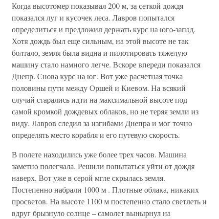
Когда высотомер показывал 200 м, за сеткой дождя
показался луг и кусочек леса. Лавров попытался
определиться и предложил держать курс на юго-запад.
Хотя дождь был еще сильным, на этой высоте не так
болтало, земля была видна и пилотировать тяжелую
машину стало намного легче. Вскоре впереди показался
Днепр. Снова курс на юг. Вот уже расчетная точка
половины пути между Оршей и Киевом. На всякий
случай старались идти на максимальной высоте под
самой кромкой дождевых облаков, но не теряя земли из
виду. Лавров следил за изгибами Днепра и мог точно
определять место корабля и его путевую скорость.
В полете находились уже более трех часов. Машина
заметно полегчала. Решили попытаться уйти от дождя
наверх. Вот уже в серой мгле скрылась земля.
Постепенно набрали 1000 м . Плотные облака, никаких
просветов. На высоте 1100 м постепенно стало светлеть и
вдруг брызнуло солнце – самолет вынырнул на