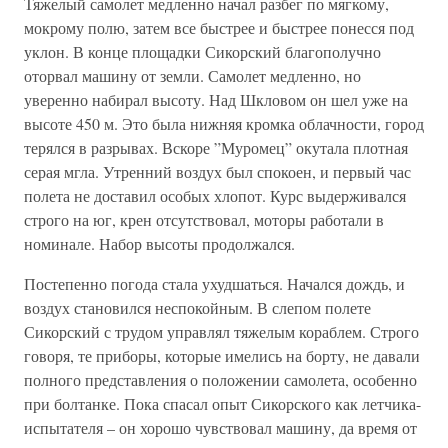
Тяжелый самолет медленно начал разбег по мягкому,
мокрому полю, затем все быстрее и быстрее понесся под
уклон. В конце площадки Сикорский благополучно
оторвал машину от земли. Самолет медленно, но
уверенно набирал высоту. Над Шкловом он шел уже на
высоте 450 м. Это была нижняя кромка облачности, город
терялся в разрывах. Вскоре ”Муромец” окутала плотная
серая мгла. Утренний воздух был спокоен, и первый час
полета не доставил особых хлопот. Курс выдерживался
строго на юг, крен отсутствовал, моторы работали в
номинале. Набор высоты продолжался.
Постепенно погода стала ухудшаться. Начался дождь, и
воздух становился неспокойным. В слепом полете
Сикорский с трудом управлял тяжелым кораблем. Строго
говоря, те приборы, которые имелись на борту, не давали
полного представления о положении самолета, особенно
при болтанке. Пока спасал опыт Сикорского как летчика-
испытателя – он хорошо чувствовал машину, да время от