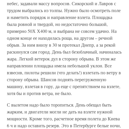
небес, задавали массу вопросов. Сикорский и Лавров с
трудом выбрались из толпы. Нужно было осмотреть поле
и наметить порядок и направление взлета. Площадка
была ровной и твердой, но недостаточно большой,
примерно 50Х Х400 м, и выбрана не совсем удачно. На
одном конце ее находилась роща, на другом – речной
обрыв. За ним внизу в 30 м протекал Днепр, а за рекой
раскинулся сам город. День был безоблачный, начиналась
жара. Легкий ветерок дул в сторону обрыва. В этом же
направлении площадка имела небольшой уклон. Все
взвесив, пилоты решили (что делать!) взлетать по ветру в
сторону обрыва. Шансов поднять перегруженную
машину, взлетая в гору, да еще с препятствием на взлете,
хотя бы и против ветра, не было.
С вылетом надо было торопиться. День обещал быть
жарким, и двигатели могли не дать на взлете нужной
мощности. Кроме того, расчетное время полета до Киева
6 ч и надо оставить резерв. Это в Петербурге белые ночи,