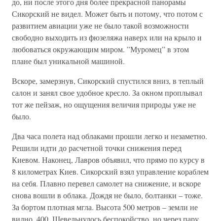
до, ни после этого дня более прекрасной панорамы
Сикорский не видел. Может быть и потому, что потом с
развитием авиации уже не было такой возможности
свободно выходить из фюзеляжа наверх или на крыло и
любоваться окружающим миром. ”Муромец” в этом
плане был уникальной машиной.
Вскоре, замерзнув, Сикорский спустился вниз, в теплый
салон и занял свое удобное кресло. За окном проплывал
тот же пейзаж, но ощущения величия природы уже не
было.
Два часа полета над облаками прошли легко и незаметно.
Решили идти до расчетной точки снижения перед
Киевом. Наконец, Лавров объявил, что прямо по курсу в
8 километрах Киев. Сикорский взял управление кораблем
на себя. Плавно перевел самолет на снижение, и вскоре
снова вошли в облака. Дождя не было, болтанки – тоже.
За бортом плотная мгла. Высота 500 метров – земли не
видно. 400. Шевельнулось беспокойство, но через пару