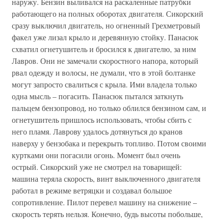
наружу. Бензин выливался на раскаленные патрубки
работающего на полных оборотах двигателя. Сикорский
сразу выключил двигатель, но огненный Грехметровый
факел уже лизал крыло и деревянную стойку. Панасюк
схватил огнетушитель и бросился к двигателю, за ним
Лавров. Они не замечали скоростного напора, который
рвал одежду и волосы, не думали, что в этой болтанке
могут запросто свалиться с крыла. Ими владела только
одна мысль – погасить. Панасюк пытался заткнуть
пальцем бензопровод, но только облился бензином сам, и
огнетушитель пришлось использовать, чтобы сбить с
него пламя. Лаврову удалось дотянуться до кранов
наверху у бензобака и перекрыть топливо. Потом своими
куртками они погасили огонь. Момент был очень
острый. Сикорский уже не смотрел на товарищей:
машина теряла скорость, винт выключенного двигателя
работал в режиме ветряцки и создавал большое
сопротивление. Пилот перевел машину на снижение –
скорость терять нельзя. Конечно, будь высоты побольше,