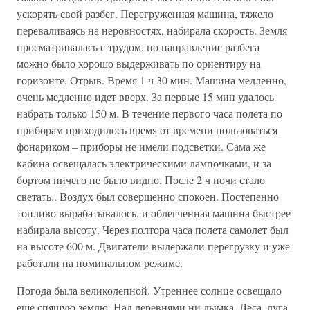
ускорять свой разбег. Перегруженная машина, тяжело
переваливаясь на неровностях, набирала скорость. Земля
просматривалась с трудом, но направление разбега
можно было хорошо выдерживать по ориентиру на
горизонте. Отрыв. Время 1 ч 30 мин. Машина медленно,
очень медленно идет вверх. За первые 15 мин удалось
набрать только 150 м. В течение первого часа полета по
приборам приходилось время от времени пользоваться
фонариком – приборы не имели подсветки. Сама же
кабина освещалась электрическими лампочками, и за
бортом ничего не было видно. После 2 ч ночи стало
светать.. Воздух был совершенно спокоен. Постепенно
топливо вырабатывалось, и облегченная машнна быстрее
набирала высоту. Через полтора часа полета самолет был
на высоте 600 м. Двигатели выдержали перегрузку и уже
работали на номинальном режиме.
Погода была великолепной. Утреннее солнце освещало
еще спящую землю. Над деревнями ни дымка. Леса, луга,