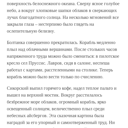
поверхность белоснежного океана. Сверху ясное голубое
небо, а вокруг хлопковые шапки облаков в сверкающих
лучах благодатного солнца. На несколько мгновений все
закрыли глаза – нестерпимо было глядеть на
ослепительную белизну.
Болтанка совершенно прекратилась. Корабль медленно
плыл над облачными вершинами. После стольких часов
напряженного труда можно было смениться: в пилотское
кресло сел Пруссис. Лавров, сидя в салоне, неспеша
работал с картами, расстеленными на столике. Теперь
корабль можно было вести только по счислению.
Сикорский выпил горячего кофе, надел теплое пальто и
вышел на верхний мостик. Вокруг расстилалось
безбрежное море облаков, огромный корабль, ярко
освещенный солнцем, величественно плыл среди
небесных айсбергов. Эта сказочная картина была
наградой за его упорный и самоотверженный труд. Ни