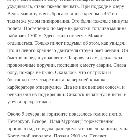
ухудшилась, стало тяжело дышать. При подходе к озеру
Велья машину опять бросало вниз с креном в 45° и с
таким же углом пикирования. Это были тяжелые минуты
полета. Постепенно по мере выработки топлива машина
набирает 1500 м. Здесь стало полегче. Можно
отдышаться. Только пилот подумал об этом, как увидел,
что из левого крайнего двигателя струей бьет бензин. Он
быстро передал управление Лаврову, а сам, держась за
проволочные поручни, поспешил к месту аварии. Слава
богу, пожара не было. Оказалось, что от тряски и
болтанки все четыре винта на верхней крышке
карбюратора отвернулись. Два из них выпали совсем, и
бензин бил из-под крышки. Сикорский затянул винты, и
утечка прекратилась.
Около 5 вечера на горизонте показалось темное пятно.
Петербург. Вскоре ”Илья Муромец” торжественно
проплыл над городом, развернулся и зашел на посадку на
Корпусной аэродром. Позади 2500 км. Перелет