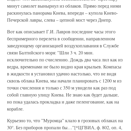
минут самолет вынырнул из облаков. Прямо перед ними
раскинулась панорама Киева, впереди – купола Киево-
Печерской лавры, слева – цепной мост через Днепр.
Вот как описывает Г.И. Лавров последние часы этого
беспримерного перелета в сообщении, направленном
заведующему организацией воздухоплавания в Службе
связи Балтийского моря: ”Шли 3 ч. 20 мин.
исключительно по счислению. Дождь два часа лил как из
ведра, временами не было видно края крыльев. Компасы
в жидкости я установил удачно настолько, что не видя
сквозь облака Киева, мы начали планировать с 1200 м из
точки счисления и только с 350 м увидели как раз под
собой главную улицу Киева. Не знаю как будет дальше,
но пока удалась прокладка и даже пеленгование, как на
корабле.
Курьезно то, что ”Муромца” клало в грозовых облаках на
30°. Без приборов пропали бы…”[*ЦГВИА, ф. 802, оп. 4,