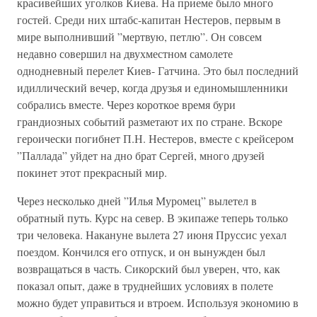
красивейших уголков Киева. На приеме было много
гостей. Среди них штабс-капитан Нестеров, первым в
мире выполнивший ”мертвую, петлю”. Он совсем
недавно совершил на двухместном самолете
однодневный перелет Киев- Гатчина. Это был последний
идиллический вечер, когда друзья и единомышленники
собрались вместе. Через короткое время бури
грандиозных событий разметают их по стране. Вскоре
героически погибнет П.Н. Нестеров, вместе с крейсером
”Паллада” уйдет на дно брат Сергей, много друзей
покинет этот прекрасный мир.
Через несколько дней ”Илья Муромец” вылетел в
обратный путь. Курс на север. В экипаже теперь только
три человека. Накануне вылета 27 июня Пруссис уехал
поездом. Кончился его отпуск, и он вынужден был
возвращаться в часть. Сикорский был уверен, что, как
показал опыт, даже в труднейших условиях в полете
можно будет управиться и втроем. Используя экономию в