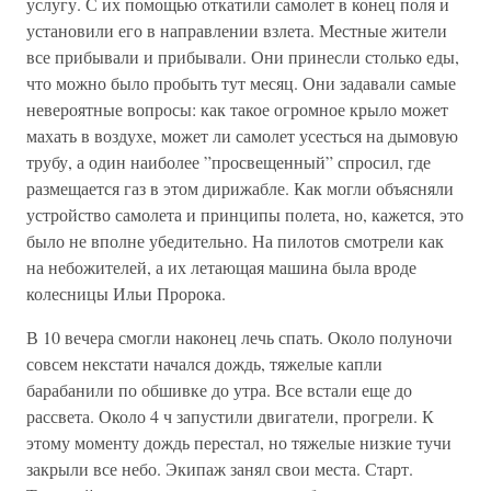
услугу. С их помощью откатили самолет в конец поля и
установили его в направлении взлета. Местные жители
все прибывали и прибывали. Они принесли столько еды,
что можно было пробыть тут месяц. Они задавали самые
невероятные вопросы: как такое огромное крыло может
махать в воздухе, может ли самолет усесться на дымовую
трубу, а один наиболее ”просвещенный” спросил, где
размещается газ в этом дирижабле. Как могли объясняли
устройство самолета и принципы полета, но, кажется, это
было не вполне убедительно. На пилотов смотрели как
на небожителей, а их летающая машина была вроде
колесницы Ильи Пророка.
В 10 вечера смогли наконец лечь спать. Около полуночи
совсем некстати начался дождь, тяжелые капли
барабанили по обшивке до утра. Все встали еще до
рассвета. Около 4 ч запустили двигатели, прогрели. К
этому моменту дождь перестал, но тяжелые низкие тучи
закрыли все небо. Экипаж занял свои места. Старт.