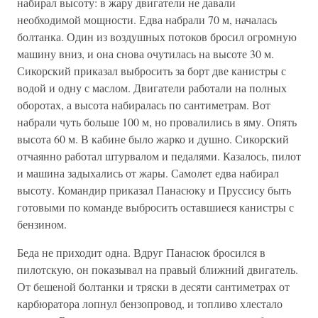
набирал высоту: в жару двигатели не давали
необходимой мощности. Едва набрали 70 м, началась
болтанка. Один из воздушных потоков бросил огромную
машину вниз, и она снова очутилась на высоте 30 м.
Сикорский приказал выбросить за борт две канистры с
водой и одну с маслом. Двигатели работали на полных
оборотах, а высота набиралась по сантиметрам. Вот
набрали чуть больше 100 м, но провалились в яму. Опять
высота 60 м. В кабине было жарко и душно. Сикорский
отчаянно работал штурвалом и педалями. Казалось, пилот
и машина задыхались от жары. Самолет едва набирал
высоту. Командир приказал Панасюку и Пруссису быть
готовыми по команде выбросить оставшиеся канистры с
бензином.
Беда не приходит одна. Вдруг Панасюк бросился в
пилотскую, он показывал на правый ближний двигатель.
От бешеной болтанки и тряски в десяти сантиметрах от
карбюратора лопнул бензопровод, и топливо хлестало