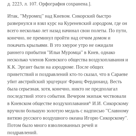
д. 2223, л. 107. Орфография сохранена.].
Итак, ”Муромец” над Киевом. Сикорский быстро
развернулся и взял курс на Куреневский аэродром, где он
всего несколько лет назад начинал свои полеты. По пути,
конечно, не преминул пройти над отчим домом и
покачать крыльями. В это хмурое утро не ожидали
раннего прибытия ”Ильи Муромца” в Киев, однако
несколько членов Киевского общества воздухоплавания и
К.К. Эргант были на аэродроме. После общих
приветствий и поздравлений кто-то сказал, что в Сараеве
убит австрийский эрцгерцог Франц Фердинанд. Весть
была серьезная, хотя, конечно, никто не предполагал
последствий этого события. Вечером экипаж чествовали
в Киевском обществе воздухоплавания^ И.И. Сикорскому
вручили большую золотую медаль с надписью ”Славному
витязю русского воздушного океана Игорю Сикорскому”.
Потом было много взволнованных речей и
поздравлений.