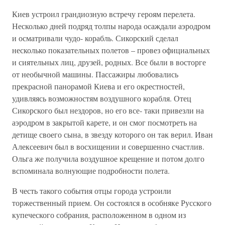
Киев устроил грандиозную встречу героям перелета.
Несколько дней подряд толпы народа осаждали аэродром
и осматривали чудо- корабль. Сикорский сделал
несколько показательных полетов – провез официальных
и сиятельных лиц, друзей, родных. Все были в восторге
от необычной машины. Пассажиры любовались
прекрасной панорамой Киева и его окрестностей,
удивляясь возможностям воздушного корабля. Отец
Сикорского был нездоров, но его все- таки привезли на
аэродром в закрытой карете, и он смог посмотреть на
детище своего сына, в звезду которого он так верил. Иван
Алексеевич был в восхищении и совершенно счастлив.
Ольга же получила воздушное крещение и потом долго
вспоминала волнующие подробности полета.
В честь такого события отцы города устроили
торжественный прием. Он состоялся в особняке Русского
купеческого собрания, расположенном в одном из