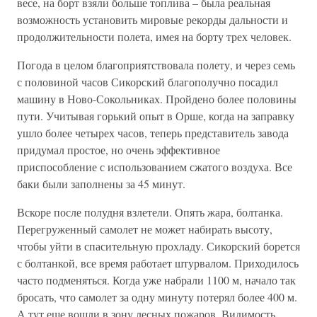
весе, на борт взяли больше топлива – была реальная
возможность установить мировые рекорды дальности и
продолжительности полета, имея на борту трех человек.
Погода в целом благоприятствовала полету, и через семь
с половиной часов Сикорский благополучно посадил
машину в Ново-Сокольниках. Пройдено более половины
пути. Учитывая горький опыт в Орше, когда на заправку
ушло более четырех часов, теперь представитель завода
придумал простое, но очень эффективное
приспособление с использованием сжатого воздуха. Все
баки были заполнены за 45 минут.
Вскоре после полудня взлетели. Опять жара, болтанка.
Перегруженный самолет не может набирать высоту,
чтобы уйти в спасительную прохладу. Сикорский борется
с болтанкой, все время работает штурвалом. Приходилось
часто подменяться. Когда уже набрали 1100 м, начало так
бросать, что самолет за одну минуту потерял более 400 м.
А тут еще вошли в зону лесных пожаров. Видимость