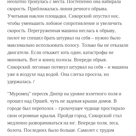
неохотно тронулась с места. Постепенно она набирала
скорость. Приближалась линия речного обрыва.
Учитывая наклон площадки, Сикорский опустил нос,
чтобы уменьшить лобовое сопротивление и увеличить
скорость. Перегруженная машина неслась к обрыву,
пилот не спешил брать штурвал на себя – нужно было
максимально использовать полосу. Только бы не отказали
двигатели. Если откажет хоть один, катастрофы не
миновать. Вот и конец полосы. Впереди обрыв.
Сикорский легонько потянул штурвал на себя – и машина
уже в воздухе над водой. Она слегка просела, но
удержалась. /
”Муромец” пересек Днепр на уровне взлетного поля и
прошел над Оршей, чуть не задевая крыши домов. В
городе был переполох – грохочущее чудище простирало
свои огромные крылья. Пройдя город, Сикорский стал
медленно разворачиваться на юг. Впереди поля, леса,
болота. Последних было больше. Самолет с трудом