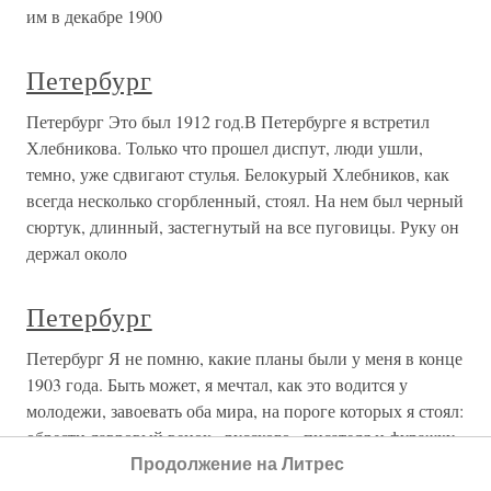
им в декабре 1900
Петербург
Петербург Это был 1912 год.В Петербурге я встретил
Хлебникова. Только что прошел диспут, люди ушли,
темно, уже сдвигают стулья. Белокурый Хлебников, как
всегда несколько сгорбленный, стоял. На нем был черный
сюртук, длинный, застегнутый на все пуговицы. Руку он
держал около
Петербург
Петербург Я не помню, какие планы были у меня в конце
1903 года. Быть может, я мечтал, как это водится у
молодежи, завоевать оба мира, на пороге которых я стоял:
обрести лавровый венок «русского» писателя и фуражку
рулевого сионистского корабля; но скорее у меня не было
Продолжение на Литрес