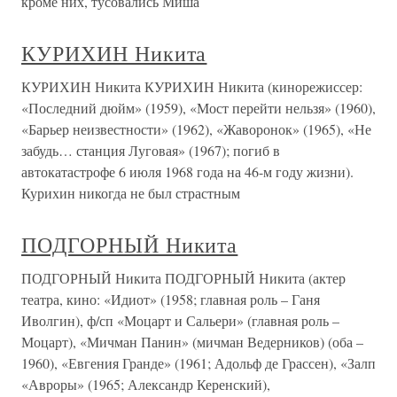
кроме них, тусовались Миша
КУРИХИН Никита
КУРИХИН Никита КУРИХИН Никита (кинорежиссер:
«Последний дюйм» (1959), «Мост перейти нельзя» (1960),
«Барьер неизвестности» (1962), «Жаворонок» (1965), «Не
забудь… станция Луговая» (1967); погиб в
автокатастрофе 6 июля 1968 года на 46-м году жизни).
Курихин никогда не был страстным
ПОДГОРНЫЙ Никита
ПОДГОРНЫЙ Никита ПОДГОРНЫЙ Никита (актер
театра, кино: «Идиот» (1958; главная роль – Ганя
Иволгин), ф/сп «Моцарт и Сальери» (главная роль –
Моцарт), «Мичман Панин» (мичман Ведерников) (оба –
1960), «Евгения Гранде» (1961; Адольф де Грассен), «Залп
«Авроры» (1965; Александр Керенский),