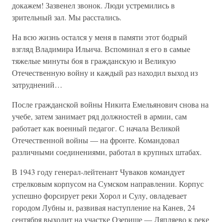
докажем! Зазвенел звонок. Люди устремились в
зрительный зал. Мы расстались.
На всю жизнь остался у меня в памяти этот бодрый
взгляд Владимира Ильича. Вспоминал я его в самые
тяжелые минуты боя в гражданскую и Великую
Отечественную войну и каждый раз находил выход из
затруднений…
После гражданской войны Никита Емельянович снова на
учебе, затем занимает ряд должностей в армии, сам
работает как военный педагог. С начала Великой
Отечественной войны — на фронте. Командовал
различными соединениями, работал в крупных штабах.
В 1943 году генерал-лейтенант Чуваков командует
стрелковым корпусом на Сумском направлении. Корпус
успешно форсирует реки Хорол и Сулу, овладевает
городом Лубны и, развивая наступление на Канев, 24
сентября выходит на участке Озерище — Ляпляево к реке