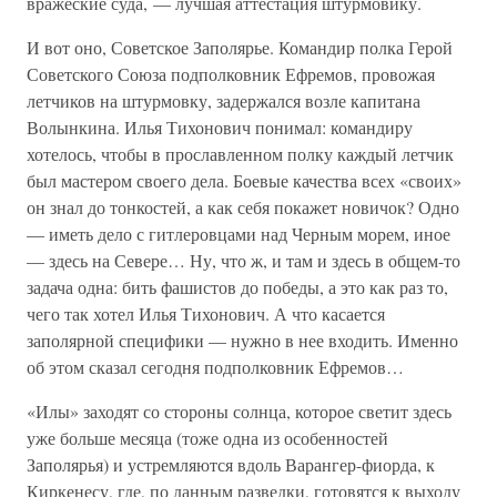
вражеские суда, — лучшая аттестация штурмовику.
И вот оно, Советское Заполярье. Командир полка Герой
Советского Союза подполковник Ефремов, провожая
летчиков на штурмовку, задержался возле капитана
Волынкина. Илья Тихонович понимал: командиру
хотелось, чтобы в прославленном полку каждый летчик
был мастером своего дела. Боевые качества всех «своих»
он знал до тонкостей, а как себя покажет новичок? Одно
— иметь дело с гитлеровцами над Черным морем, иное
— здесь на Севере… Ну, что ж, и там и здесь в общем-то
задача одна: бить фашистов до победы, а это как раз то,
чего так хотел Илья Тихонович. А что касается
заполярной специфики — нужно в нее входить. Именно
об этом сказал сегодня подполковник Ефремов…
«Илы» заходят со стороны солнца, которое светит здесь
уже больше месяца (тоже одна из особенностей
Заполярья) и устремляются вдоль Варангер-фиорда, к
Киркенесу, где, по данным разведки, готовятся к выходу