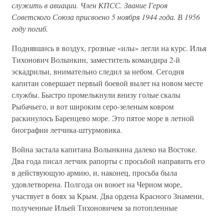
служить в авиации. Член КПСС. Звание Героя
Советского Союза присвоено 5 ноября 1944 года. В 1956
году погиб.
Поднявшись в воздух, грозные «илы» легли на курс. Илья
Тихонович Волынкин, заместитель командира 2-й
эскадрильи, внимательно следил за небом. Сегодня
капитан совершает первый боевой вылет на новом месте
службы. Быстро промелькнули внизу голые скалы
Рыбачьего, и вот широким серо-зеленым ковром
раскинулось Баренцево море. Это пятое море в летной
биографии летчика-штурмовика.
Война застала капитана Волынкина далеко на Востоке.
Два года писал летчик рапорты с просьбой направить его
в действующую армию, и, наконец, просьба была
удовлетворена. Полгода он воюет на Черном море,
участвует в боях за Крым. Два ордена Красного Знамени,
полученные Ильей Тихоновичем за потопленные