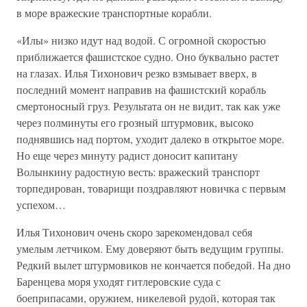
в море вражеские транспортные корабли.
«Илы» низко идут над водой. С огромной скоростью
приближается фашистское судно. Оно буквально растет
на глазах. Илья Тихонович резко взмывает вверх, в
последний момент направив на фашистский корабль
смертоносный груз. Результата он не видит, так как уже
через полминуты его грозный штурмовик, высоко
поднявшись над портом, уходит далеко в открытое море.
Но еще через минуту радист доносит капитану
Волынкину радостную весть: вражеский транспорт
торпедирован, товарищи поздравляют новичка с первым
успехом…
Илья Тихонович очень скоро зарекомендовал себя
умелым летчиком. Ему доверяют быть ведущим группы.
Редкий вылет штурмовиков не кончается победой. На дно
Баренцева моря уходят гитлеровские суда с
боеприпасами, оружием, никелевой рудой, которая так