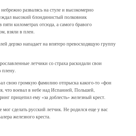
 небрежно развалясь на стуле и высокомерно
ссуждал высокий блондинистый полковник
 пяти километрах отсюда, а самого бравого
м, взяли в плен.
лей дерзко нападает на впятеро превосходящую группу
ославленные летчики со страха раскидали свои
в плену.
вал свою громкую фамилию отпрыска какого-то «фон
я, что воевал в небе над Испанией, Польшей,
ринг прицепил ему «за доблесть» железный крест.
 мог сделать русский летчик. Не родился еще у вас
валера железного креста.