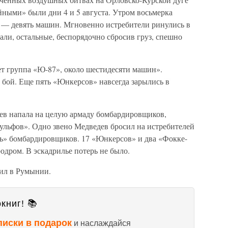
йными» были дни 4 и 5 августа. Утром восьмерка
 — девять машин. Мгновенно истребители ринулись в
али, остальные, беспорядочно сбросив груз, спешно
ет группа «Ю-87», около шестидесяти машин».
 бой. Еще пять «Юнкерсов» навсегда зарылись в
ев напала на целую армаду бомбардировщиков,
льфов». Одно звено Медведев бросил на истребителей
ть» бомбардировщиков. 17 «Юнкерсов» и два «Фокке-
родром. В эскадрилье потерь не было.
ил в Румынии.
книг! 📚
писки в подарок
и наслаждайся