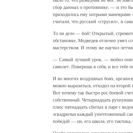
сбор данных о противнике, — и это б
приходилось ему хитрыми маневрами «у
считали, что русский «струсил», и сам
То ли дело — бой! Открытый, стреми
обстановке, Медведев отлично умел соч
мастерством. И этому же научил летчи
— Самый лучший урок, — любил повт
самолет. Поверишь в себя, и все тебе п
И во многих воздушных боях, организу
можно выразиться, отходил на второй 
Вот почему так быстро рос боевой сче
собственный. Четырнадцать рухнувших
плюс пятнадцать сбитых в паре с ведом
эскадрильи каждый уничтоженный само
победой — он, его школа, его тактика,
Особо отличилась эскадрилья в ожест