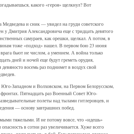
гадываешься, какого «героя» щелкнул? Вот
а Медведева и сник — увидел на груди советского
ен у Дмитрия Александровича еще с тридцать девятого
нственных самураев, как орешки, щелкал. А потом, в
инам тоже «подход» нашел. В первом бою 23 июня
 врага бьют не числом, а умением. А война только
цать дней и ночей еще будут греметь орудия,
и девяносто восемь раз поднимет в воздух свой
дведев.
а Юго-Западном и Волховском, на Первом Белорусском,
 фронтах. Пятнадцать раз Военный Совет Юго-
разведывательные полеты над тылами гитлеровцев, и
ведения — основу завтрашних побед.
мыми тяжелыми. И не потому вовсе, что «идешь»
 и опасность в сотни раз увеличивается. Хуже всего
л права «ввязываться» в бой. Ему поручалось главное —