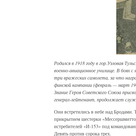
Родился в 1918 году в гор.Узловая Туль
военно-авиационное училище. В боях с 
три вражеских самолета, за что нагр
финской кампании (февраль — март 194
Звание Героя Советского Союза присво
генерал-лейтенант, продолжает служ
Они встретились в небе над Бродами.
прикрытием шестерки «Мессершмиттов
истребителей «И-153» под командован
Девять против сорока трех.