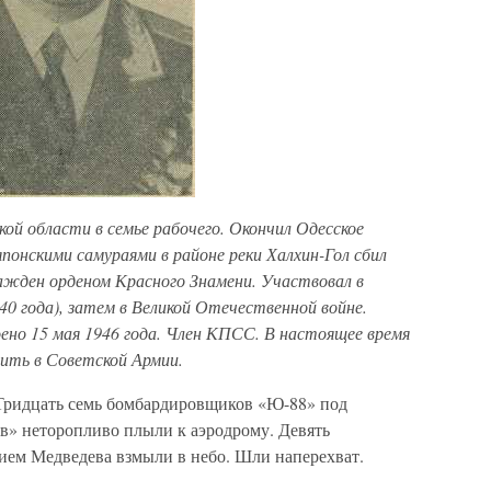
ской области в семье рабочего. Окончил Одесское
японскими самураями в районе реки Халхин-Гол сбил
ажден орденом Красного Знамени. Участвовал в
0 года), затем в Великой Отечественной войне.
ено 15 мая 1946 года. Член КПСС. В настоящее время
ить в Советской Армии.
 Тридцать семь бомбардировщиков «Ю-88» под
» неторопливо плыли к аэродрому. Девять
ием Медведева взмыли в небо. Шли наперехват.