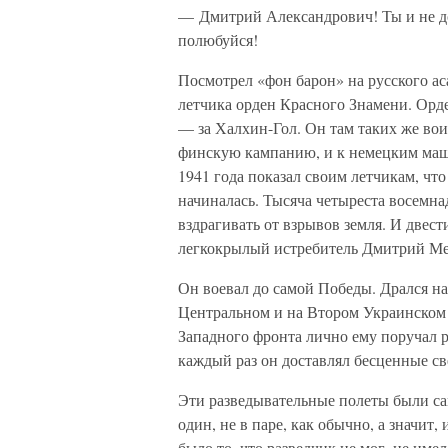
— Дмитрий Александрович! Ты и не до
полюбуйся!
Посмотрел «фон барон» на русского ас
летчика орден Красного Знамени. Орд
— за Халхин-Гол. Он там таких же вои
финскую кампанию, и к немецким маш
1941 года показал своим летчикам, что
начиналась. Тысяча четыреста восемнад
вздрагивать от взрывов земля. И двест
легкокрылый истребитель Дмитрий Ме
Он воевал до самой Победы. Дрался н
Центральном и на Втором Украинском
Западного фронта лично ему поручал 
каждый раз он доставлял бесценные с
Эти разведывательные полеты были са
один, не в паре, как обычно, а значит,
было то, что разведчик не мог, не име