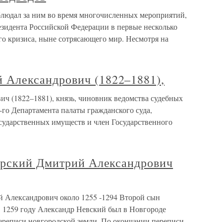
людал за ним во время многочисленных мероприятий,
резидента Российской Федерации в первые несколько
го кризиса, ныне сотрясающего мир. Несмотря на
лександрович (1822–1881),
(1822–1881), князь, чиновник ведомства судебных
-го Департамента палаты гражданского суда,
сударственных имуществ и член Государственного
ирский Дмитрий Александрович
 Александрович около 1255 -1294 Второй сын
В 1259 году Александр Невский был в Новгороде
переписи новгородской земли. По окончании переписи