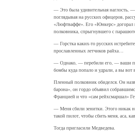
— Это была удивительная наглость, —
поглядывая на русских офицеров, ра
«Люфтваффе». Его «Юнкерс» догорал в
полковника, спрыгнувшего с парашюто
— Горстка каких-то русских истребите
прославленных летчиков райха…
— Однако, — перебили его, — ваши пр
бомбы куда попало и удрали, а вы вот 
Пленный полковник обиделся. Он наз
барона», он гордо объявил собравшимс
Францией и что «сам рейхсмаршал» Ге
— Меня сбили зенитки. Этого никак не
такой пилот, чтобы сбить меня, аса, ка
Тогда пригласили Медведева.