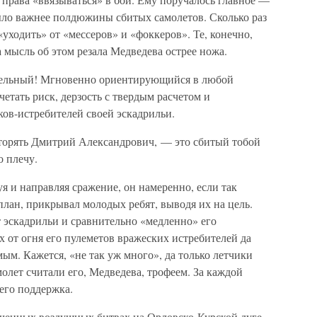
ыло важнее полдюжины сбитых самолетов. Сколько раз
ходить» от «мессеров» и «фоккеров». Те, конечно,
а мысль об этом резала Медведева острее ножа.
тельный! Мгновенно ориентирующийся в любой
етать риск, дерзость с твердым расчетом и
ков-истребителей своей эскадрильи.
орять Дмитрий Александрович, — это сбитый тобой
о плечу.
я и направляя сражение, он намеренно, если так
план, прикрывал молодых ребят, выводя их на цель.
т эскадрильи и сравнительно «медленно» его
 от огня его пулеметов вражеских истребителей да
ым. Кажется, «не так уж много», да только летчики
лет считали его, Медведева, трофеем. За каждой
 его поддержка.
оченных воздушных битвах на Орловско-Курской дуге