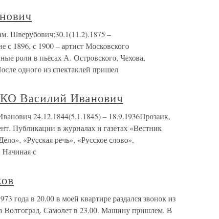
нович
. Шверубович;30.1(11.2).1875 –
е с 1896, с 1900 – артист Московского
ые роли в пьесах А. Островского, Чехова,
После одного из спектаклей пришел
 Василий Иванович
ич 24.12.1844(5.1.1845) – 18.9.1936Прозаик,
ент. Публикации в журналах и газетах «Вестник
ело», «Русская речь», «Русское слово»,
 Начиная с
ков
73 года в 20.00 в моей квартире раздался звонок из
 Волгоград. Самолет в 23.00. Машину пришлем. В