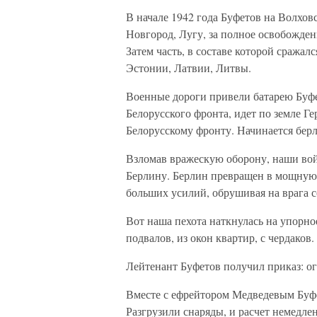
В начале 1942 года Буфетов на Волховс
Новгород, Лугу, за полное освобожден
Затем часть, в составе которой сражал
Эстонии, Латвии, Литвы.
Военные дороги привели батарею Буфе
Белорусского фронта, идет по земле Г
Белорусскому фронту. Начинается берл
Взломав вражескую оборону, наши вой
Берлину. Берлин превращен в мощную
больших усилий, обрушивая на врага с
Вот наша пехота наткнулась на упорно
подвалов, из окон квартир, с чердаков
Лейтенант Буфетов получил приказ: о
Вместе с ефрейтором Медведевым Буфе
Разгрузили снаряды, и расчет немедле