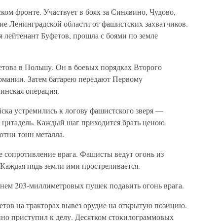
ком фронте. Участвует в боях за Синявино, Чудово,
ие Ленинградской области от фашистских захватчиков.
ся лейтенант Буфетов, прошла с боями по земле
това в Польшу. Он в боевых порядках Второго
ермании. Затем батарею передают Первому
инская операция.
ска устремились к логову фашистского зверя —
 цитадель. Каждый шаг приходится брать ценою
отни тонн металла.
е сопротивление врага. Фашисты ведут огонь из
. Каждая пядь земли ими простреливается.
гнем 203-миллиметровых пушек подавить огонь врага.
тов на тракторах вывез орудие на открытую позицию.
нно приступил к делу. Десятком стокилограммовых