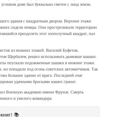
угловом доме был буквально сметен с лица земли.
ьшого здания с квадратным двором. Верхние этажи
 нижних сидели немцы. Они простреливали территорию
ытавшийся преодолеть этот злополучный квадрат, пал
истов из нижних этажей. Василий Буфетов,
нтом Щербалем, решил использовать дымовые шашки.
аты опускали подожженные шашки в нижние этажи.
но попадали под огонь советских автоматчиков. Так
ова большое здание от врага. Последний очаг
ирован удачными бросками наших гранат.
чил Военную академию имени Фрунзе. Смерть
енного и умелого командира.
книг! 📚