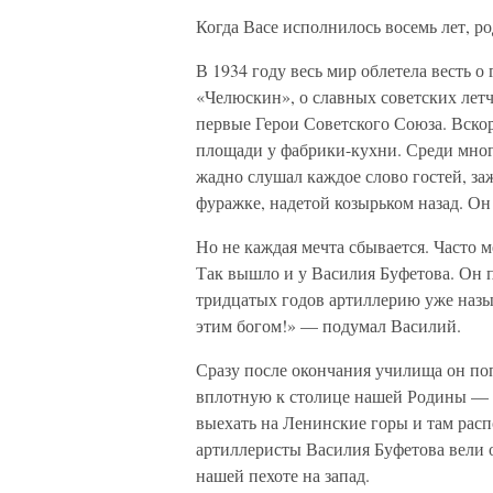
Когда Васе исполнилось восемь лет, ро
В 1934 году весь мир облетела весть 
«Челюскин», о славных советских лет
первые Герои Советского Союза. Вскор
площади у фабрики-кухни. Среди мно
жадно слушал каждое слово гостей, за
фуражке, надетой козырьком назад. Он
Но не каждая мечта сбывается. Часто 
Так вышло и у Василия Буфетова. Он 
тридцатых годов артиллерию уже назы
этим богом!» — подумал Василий.
Сразу после окончания училища он по
вплотную к столице нашей Родины — 
выехать на Ленинские горы и там рас
артиллеристы Василия Буфетова вели 
нашей пехоте на запад.