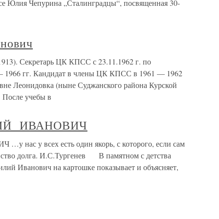
ьесе Юлия Чепурина „Сталинградцы“, посвященная 30-
нович
13). Секретарь ЦК КПСС с 23.11.1962 г. по
— 1966 гг. Кандидат в члены ЦК КПСС в 1961 — 1962
ревне Леонидовка (ныне Суджанского района Курской
. После учебы в
ИЙ ИВАНОВИЧ
ас у всех есть один якорь, с которого, если сам
увство долга. И.С.Тургенев В памятном с детства
силий Иванович на картошке показывает и объясняет,