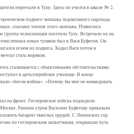
дители переехали в Тулу. Здесь он учился в школе № 2.
о героическом подвиге экипажа ледокольного парохода
чиках, спасших членов этого экипажа. Появились
е группа челюскинцев посетила Тулу. Встречали их на
гочисленных юных туляков был и Вася Буфетов. Он
жигался огнем их подвига. Ходил Вася потом в
 мечтал стать моряком.
мечта сталкивается с объективными обстоятельствами.
поступил в артиллерийское училище. В конце
вали «богом войны». «Почему бы мне не командовать
пал на фронт. Гитлеровские войска подходили
Москве. Ранним утром Василию Буфетову приказали
положить батарею тяжелых орудий. С Ленинских гор
огонь по гитлеровским захватчикам, открывали путь