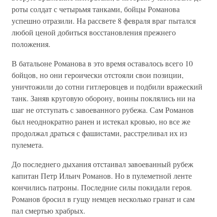
роты солдат с четырьмя танками, бойцы Романова
успешно отразили. На рассвете 8 февраля враг пытался
любой ценой добиться восстановления прежнего
положения.
В батальоне Романова в это время оставалось всего 10
бойцов, но они героически отстояли свои позиции,
уничтожили до сотни гитлеровцев и подбили вражеский
танк. Заняв круговую оборону, воины поклялись ни на
шаг не отступать с завоеванного рубежа. Сам Романов
был неоднократно ранен и истекал кровью, но все же
продолжал драться с фашистами, расстреливал их из
пулемета.
До последнего дыхания отстаивал завоеванный рубеж
капитан Петр Ильич Романов. Но в пулеметной ленте
кончились патроны. Последние силы покидали героя.
Романов бросил в гущу немцев несколько гранат и сам
пал смертью храбрых.