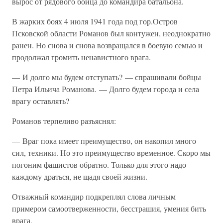
вырос от рядового бойца до командира батальона.
В жарких боях 4 июля 1941 года под гор.Остров
Псковской области Романов был контужен, неоднократно
ранен. Но снова и снова возвращался в боевую семью и
продолжал громить ненавистного врага.
— И долго мы будем отступать? — спрашивали бойцы
Петра Ильича Романова. — Долго будем города и села
врагу оставлять?
Романов терпеливо разъяснял:
— Враг пока имеет преимущество, он накопил много
сил, техники. Но это преимущество временное. Скоро мы
погоним фашистов обратно. Только для этого надо
каждому драться, не щадя своей жизни.
Отважный командир подкреплял слова личным
примером самоотверженности, бесстрашия, умения бить
врага.