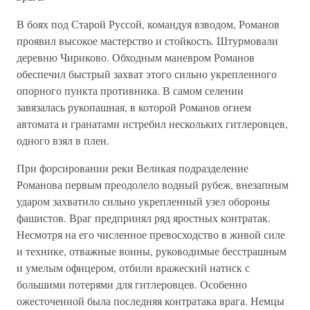
В боях под Старой Руссой, командуя взводом, Романов
проявил высокое мастерство и стойкость. Штурмовали
деревню Чириково. Обходным маневром Романов
обеспечил быстрый захват этого сильно укрепленного
опорного пункта противника. В самом селении
завязалась рукопашная, в которой Романов огнем
автомата и гранатами истребил нескольких гитлеровцев,
одного взял в плен.
При форсировании реки Великая подразделение
Романова первым преодолело водный рубеж, внезапным
ударом захватило сильно укрепленный узел обороны
фашистов. Враг предпринял ряд яростных контратак.
Несмотря на его численное превосходство в живой силе
и технике, отважные воины, руководимые бесстрашным
и умелым офицером, отбили вражеский натиск с
большими потерями для гитлеровцев. Особенно
ожесточенной была последняя контратака врага. Немцы