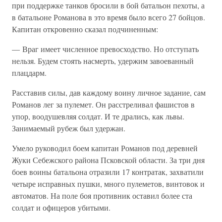
при поддержке танков бросили в бой батальон пехоты, а
в батальоне Романова в это время было всего 27 бойцов.
Капитан откровенно сказал подчиненным:
— Враг имеет численное превосходство. Но отступать
нельзя. Будем стоять насмерть, удержим завоеванный
плацдарм.
Расставив силы, дав каждому воину личное задание, сам
Романов лег за пулемет. Он расстреливал фашистов в
упор, воодушевляя солдат. И те дрались, как львы.
Занимаемый рубеж был удержан.
Умело руководил боем капитан Романов под деревней
Жуки Себежского района Псковской области. За три дня
боев воины батальона отразили 17 контратак, захватили
четыре исправных пушки, много пулеметов, винтовок и
автоматов. На поле боя противник оставил более ста
солдат и офицеров убитыми.