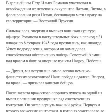
В дальнейшем Петр Ильич Романов участвовал в
освобождении от немецких оккупантов Латвии, Литвы, в
форсировании реки Неман, беспощадно мстил врагу на
его территории — Восточной Пруссии.
Сильная воля, энергия и высокая воинская культура
офицера Романова в наступательных боях в период с 31
января по 8 февраля 1945 года проявились, как никогда.
Успех подразделения, которым он командовал,
способствовал обеспечению победы Советской Армии
над врагом в боях за опорные пункты Надрау, Побетен.
— Друзья, мы вступили в самое логово немецко-
фашистских захватчиков! Наша победа недалека. Вперед,
на врага! — призывал капитан бойцов.
После захвата вражеского опорного пункта на одной из
высот противник предпринял ряд ожесточенных
контратак. Он хотел вернуть важный рубеж. Первую и
вторую вражеские контратаки, в которых участвовало до