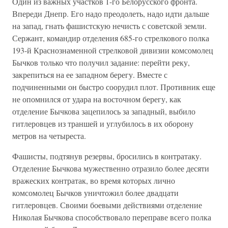
Один из важных участков 1-го Белорусского фронта.
Впереди Днепр. Его надо преодолеть, надо идти дальше
на запад, гнать фашистскую нечисть с советской земли.
Сержант, командир отделения 685-го стрелкового полка
193-й Краснознаменной стрелковой дивизии комсомолец
Бычков только что получил задание: перейти реку,
закрепиться на ее западном берегу. Вместе с
подчиненными он быстро соорудил плот. Противник еще
не опомнился от удара на восточном берегу, как
отделение Бычкова зацепилось за западный, выбило
гитлеровцев из траншей и углубилось в их оборону
метров на четыреста.
Фашисты, подтянув резервы, бросились в контратаку.
Отделение Бычкова мужественно отразило более десяти
вражеских контратак, во время которых лично
комсомолец Бычков уничтожил более двадцати
гитлеровцев. Своими боевыми действиями отделение
Николая Бычкова способствовало переправе всего полка