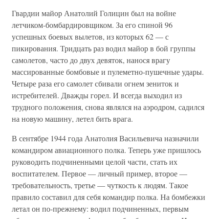
Гвардии майор Анатолий Голицин был на войне
летчиком-бомбардировщиком. За его спиной 96
успешных боевых вылетов, из которых 62 — с
пикирования. Тридцать раз водил майор в бой группы
самолетов, часто до двух девяток, нанося врагу
массированные бомбовые и пулеметно-пушечные удары.
Четыре раза его самолет сбивали огнем зениток и
истребителей. Дважды горел. И всегда выходил из
трудного положения, снова являлся на аэродром, садился
на новую машину, летел бить врага.
В сентябре 1944 года Анатолия Васильевича назначили
командиром авиационного полка. Теперь уже пришлось
руководить подчиненными целой части, стать их
воспитателем. Первое — личный пример, второе —
требовательность, третье — чуткость к людям. Такое
правило составил для себя командир полка. На бомбежки
летал он по-прежнему: водил подчиненных, первым