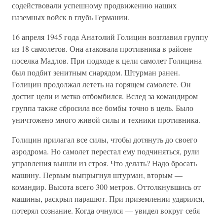
содействовали успешному продвижению наших
наземных войск в глубь Германии.
16 апреля 1945 года Анатолий Голицин возглавил группу
из 18 самолетов. Она атаковала противника в районе
поселка Мадлов. При подходе к цели самолет Голицина
был подбит зенитным снарядом. Штурман ранен.
Голицин продолжал лететь на горящем самолете. Он
достиг цели и метко отбомбился. Вслед за командиром
группа также сбросила все бомбы точно в цель. Было
уничтожено много живой силы и техники противника.
Голицин прилагал все силы, чтобы дотянуть до своего
аэродрома. Но самолет перестал ему подчиняться, рули
управления вышли из строя. Что делать? Надо бросать
машину. Первым выпрыгнул штурман, вторым —
командир. Высота всего 300 метров. Оттолкнувшись от
машины, раскрыл парашют. При приземлении ударился,
потерял сознание. Когда очнулся — увидел вокруг себя