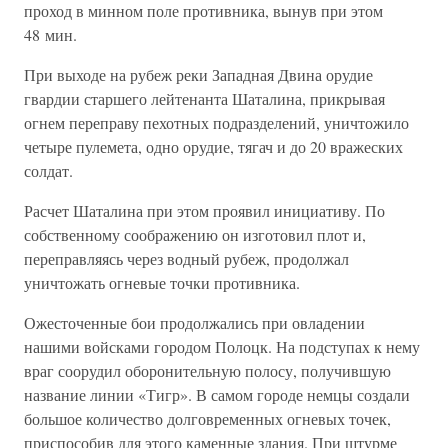
проход в минном поле противника, вынув при этом
48 мин.
При выходе на рубеж реки Западная Двина орудие
гвардии старшего лейтенанта Шаталина, прикрывая
огнем переправу пехотных подразделений, уничтожило
четыре пулемета, одно орудие, тягач и до 20 вражеских
солдат.
Расчет Шаталина при этом проявил инициативу. По
собственному соображению он изготовил плот и,
переправляясь через водный рубеж, продолжал
уничтожать огневые точки противника.
Ожесточенные бои продолжались при овладении
нашими войсками городом Полоцк. На подступах к нему
враг соорудил оборонительную полосу, получившую
название линии «Тигр». В самом городе немцы создали
большое количество долговременных огневых точек,
приспособив для этого каменные здания. При штурме