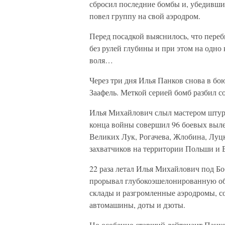
сбросил последние бомбы и, убедившис
повел группу на свой аэродром.
Перед посадкой выяснилось, что переб
без рулей глубины и при этом на одно
воля…
Через три дня Илья Панков снова в б
Заафель. Меткой серией бомб разбил со
Илья Михайлович слыл мастером штурм
конца войны совершил 96 боевых выле
Великих Лук, Рогачева, Жлобина, Луцк
захватчиков на территории Польши и 
22 раза летал Илья Михайлович под Бо
прорывал глубокоэшелонированную о
склады и разгромленные аэродромы, 
автомашины, доты и дзоты.
Но особенно старший лейтенант Панко