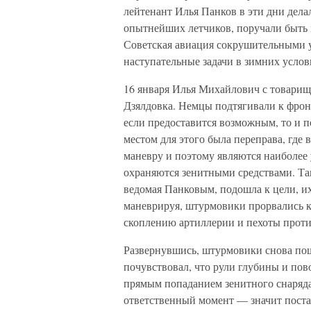
лейтенант Илья Панков в эти дни делал
опытнейших летчиков, поручали быть
Советская авиация сокрушительными 
наступательные задачи в зимних услов
16 января Илья Михайлович с товарищ
Дзялдовка. Немцы подтягивали к фронт
если предоставится возможным, то и п
местом для этого была переправа, где
маневру и поэтому являются наиболее 
охраняются зенитными средствами. Так
ведомая Панковым, подошла к цели, и
маневрируя, штурмовики прорвались к
скоплению артиллерии и пехоты проти
Развернувшись, штурмовики снова пош
почувствовал, что рули глубины и пов
прямым попаданием зенитного снаряда)
ответственный момент — значит поста