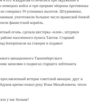
 немецких войск и при прорыве обороны противника
ях он совершил 39 успешных вылетов. Штурмовики,
нковым, уничтожили большое число вражеской боевой
опили фашистский корабль.
нитный огонь, сделала шестерка «илов», штурмуя
 районе населенного пункта Тантов. Старший
лад боеприпасов на станции и подавил
мового авиационного Танненбергского
ими записями о подвигах старшего лейтенанта
, прославленный ветеран советской авиации, друг и
айдуков крепко пожал руку Ильи Михайловича, тепло
ало у нас больше!