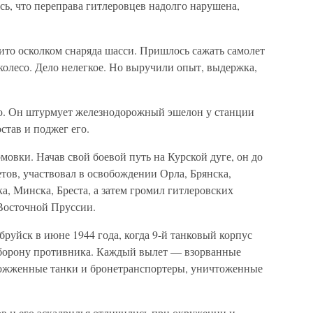
ь, что переправа гитлеровцев надолго нарушена,
ито осколком снаряда шасси. Пришлось сажать самолет
 колесо. Дело нелегкое. Но выручили опыт, выдержка,
ою. Он штурмует железнодорожный эшелон у станции
став и поджег его.
овки. Начав свой боевой путь на Курской дуге, он до
тов, участвовал в освобождении Орла, Брянска,
а, Минска, Бреста, а затем громил гитлеровских
Восточной Пруссии.
бруйск в июне 1944 года, когда 9-й танковый корпус
борону противника. Каждый вылет — взорванные
сожженные танки и бронетранспортеры, уничтоженные
в и его эскадрилья отличились при окружении и