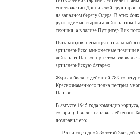
уничтожении Данцигской группировки
на западном берегу Одера. В этих бо
руководимые старшим лейтенантом Па
техники, а в зализе Путцигер-Вик пот
Пять заходов, несмотря на сильный зе
артиллерийско-минометные позиции в
лейтенант Панков при этом взорвал ск
артиллерийскую батарею.
Журнал боевых действий 783-го штур
Краснознаменного полка пестрил мног
Панкова.
В августе 1945 года командир корпуса
товарищ Чкалова генерал-лейтенант Б
поздравил его:
— Вот и еще одной Золотой Звездой ст