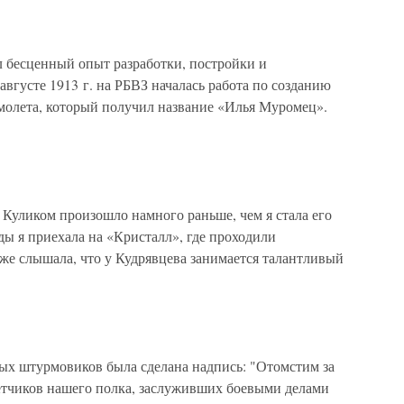
 бесценный опыт разработки, постройки и
вгусте 1913 г. на РБВЗ началась работа по созданию
молета, который получил название «Илья Муромец».
Куликом произошло намного раньше, чем я стала его
ды я приехала на «Кристалл», где проходили
 уже слышала, что у Кудрявцева занимается талантливый
ых штурмовиков была сделана надпись: "Отомстим за
етчиков нашего полка, заслуживших боевыми делами