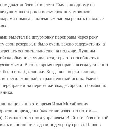
 по два-три боевых вылета. Ему, как одному из
 ведущим шестерок и восьмерок штурмовиков.
ударами помогала наземным частям решать сложные
иях.
ами вылетел на штурмовку переправы через реку
у свои резервы, и было очень важно задержать их, а
отрепать основательно еще на подходе. Лучшим
 войска обычно скучиваются, теряют способность к
уязвимыми. В то же время переправы всегда усиленно
 было и на Дзялдовке. Когда восьмерка «илов»,
х встретил мощный заградительный огонь. Умело
 переправе и на первом же заходе сбросили бомбы по
вника.
ли на цель, и в это время Илья Михайлович
оротов повреждены (как стало известно потом —
. Самолет стал плохоуправляем. Выйти из боя в такой
вить выполнение задачи под угрозу срыва. Панков