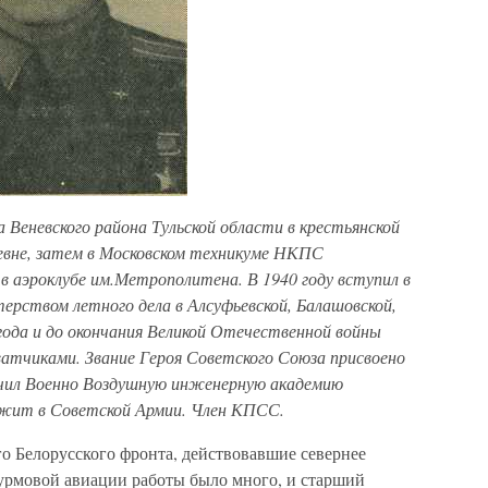
ка Веневского района Тульской области в крестьянской
еревне, затем в Московском техникуме НКПС
в аэроклубе им.Метрополитена. В 1940 году вступил в
ерством летного дела в Алсуфьевской, Балашовской,
года и до окончания Великой Отечественной войны
атчиками. Звание Героя Советского Союза присвоено
ончил Военно Воздушную инженерную академию
ужит в Советской Армии. Член КПСС.
-го Белорусского фронта, действовавшие севернее
урмовой авиации работы было много, и старший